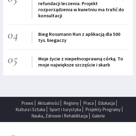
refundacji leczenia. Projekt
rozporządzenia w kwietniu ma trafić do
konsultacji
04
Bieg Rossmann Run z aplikacją dla 500
tys. biegaczy
05
Moje życie z niepełnosprawną córką. To
moje największe szczęście i skarb
Prawo
Aktualności
Regiony
Praca
Edukacja
Kultura i Sztuka
Sport i turystyka
Projekty Programy
Nauka, Zdrowie i Rehabilitacja
Galerie