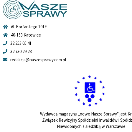
Al. Korfantego 191E
40-153 Katowice
32 253 05 41
32 730 29 28
redakcja@naszesprawy.com.pl
Wydawcą magazynu „nowe Nasze Sprawy” jest Kr
Związek Rewizyjny Spółdzielni Inwalidów i Spółdz
Niewidomych z siedzibą w Warszawie