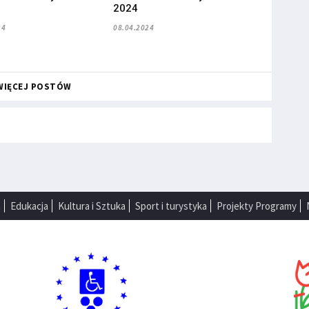
2024
24
08.04.2024
WIĘCEJ POSTÓW
a
Edukacja
Kultura i Sztuka
Sport i turystyka
Projekty Programy