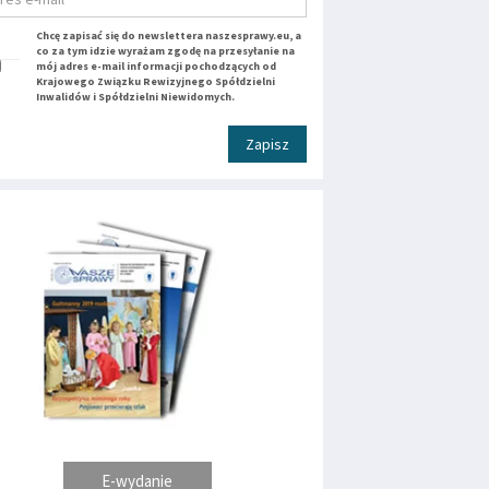
Chcę zapisać się do newslettera naszesprawy.eu, a
co za tym idzie wyrażam zgodę na przesyłanie na
mój adres e-mail informacji pochodzących od
Krajowego Związku Rewizyjnego Spółdzielni
Inwalidów i Spółdzielni Niewidomych.
Zapisz
E-wydanie