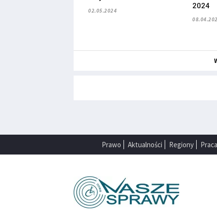
2024
02.05.2024
08.04.20
Prawo
Aktualności
Regiony
Prac