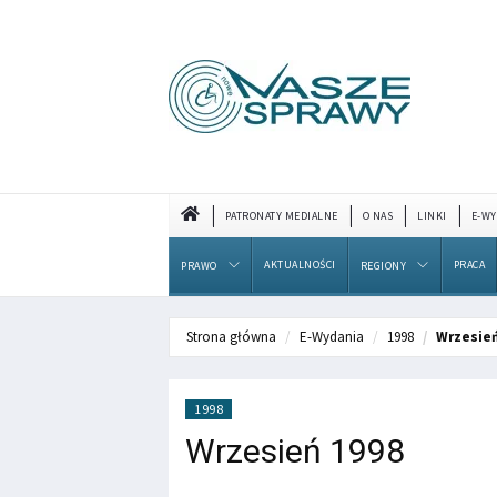
PATRONATY MEDIALNE
O NAS
LINKI
E-WY
AKTUALNOŚCI
PRACA
PRAWO
REGIONY
Strona główna
E-Wydania
1998
Wrzesień
1998
Wrzesień 1998