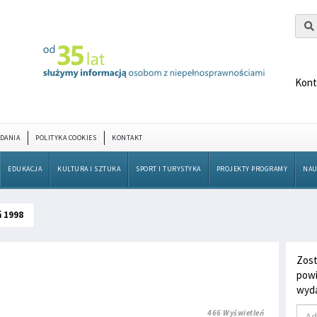
Kont
DANIA
POLITYKA COOKIES
KONTAKT
EDUKACJA
KULTURA I SZTUKA
SPORT I TURYSTYKA
PROJEKTY PROGRAMY
NAU
 1998
Zost
powi
wyda
466 Wyświetleń