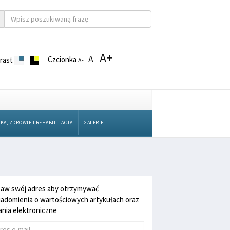
A+
A
Czcionka
rast
A-
KA, ZDROWIE I REHABILITACJA
GALERIE
aw swój adres aby otrzymywać
adomienia o wartościowych artykułach oraz
nia elektroniczne