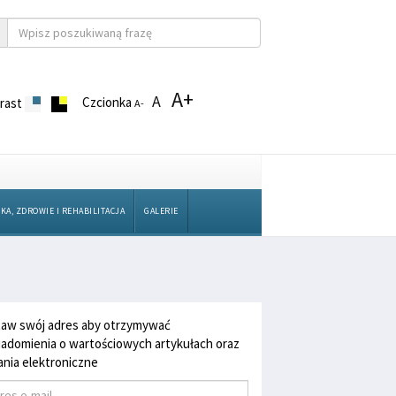
A+
A
Czcionka
rast
A-
KA, ZDROWIE I REHABILITACJA
GALERIE
aw swój adres aby otrzymywać
adomienia o wartościowych artykułach oraz
nia elektroniczne