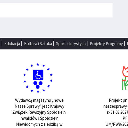
a
Edukacja
Kultura i Sztuka
Sport i turystyka
Projekty Programy
Projekt pn
Wydawcą magazynu „nowe
naszesprawy.e
Nasze Sprawy” jest Krajowy
r.-31.03.20
Związek Rewizyjny Spółdzielni
PF
Inwalidów i Spółdzielni
UM/PW9/202
Niewidomych z siedzibą w