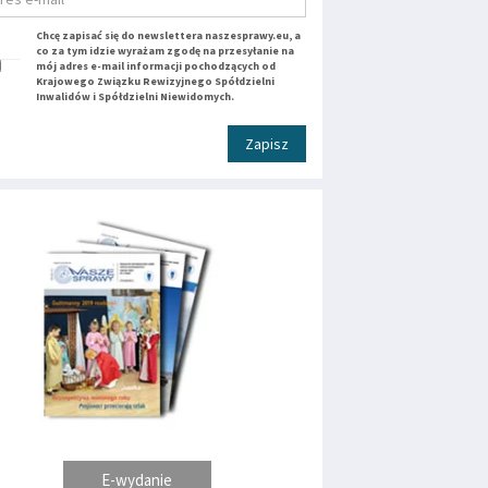
Chcę zapisać się do newslettera naszesprawy.eu, a
co za tym idzie wyrażam zgodę na przesyłanie na
mój adres e-mail informacji pochodzących od
Krajowego Związku Rewizyjnego Spółdzielni
Inwalidów i Spółdzielni Niewidomych.
Zapisz
E-wydanie