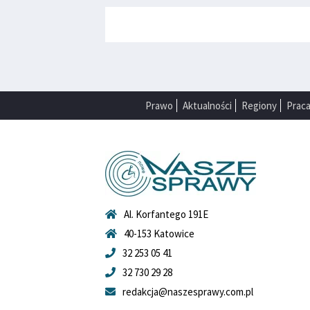
Prawo
Aktualności
Regiony
Prac
Al. Korfantego 191E
40-153 Katowice
32 253 05 41
32 730 29 28
redakcja@naszesprawy.com.pl