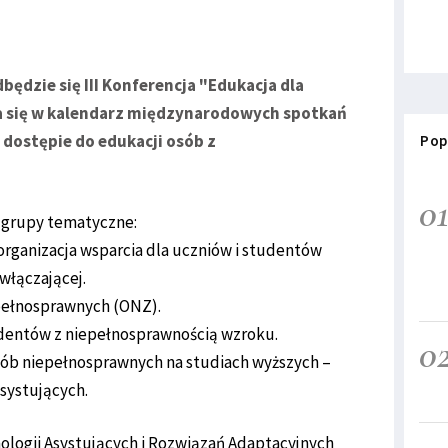
dbędzie się III Konferencja "Edukacja dla
ła się w kalendarz międzynarodowych spotkań
dostępie do edukacji osób z
Pop
0
 grupy tematyczne:
organizacja wsparcia dla uczniów i studentów
włączającej.
pełnosprawnych (ONZ).
tudentów z niepełnosprawnością wzroku.
0
sób niepełnosprawnych na studiach wyższych –
asystujących.
logii Asystujących i Rozwiązań Adaptacyjnych