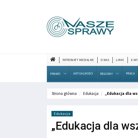
PATRONATY MEDIALNE
O NAS
LINKI
E-WY
AKTUALNOŚCI
PRACA
PRAWO
REGIONY
Strona główna
Edukacja
„Edukacja dla ws
Edukacja
„Edukacja dla wsz