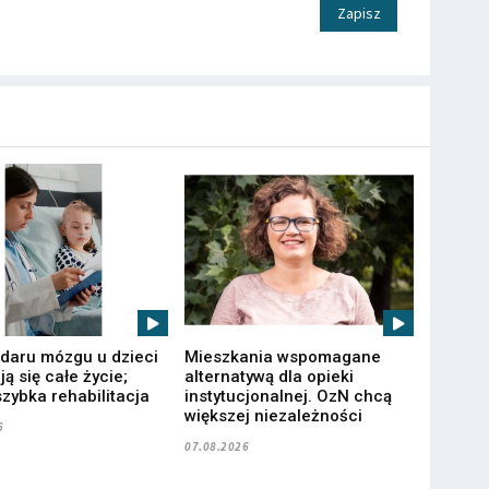
Zapisz
udaru mózgu u dzieci
Mieszkania wspomagane
ą się całe życie;
alternatywą dla opieki
zybka rehabilitacja
instytucjonalnej. OzN chcą
większej niezależności
6
07.08.2026