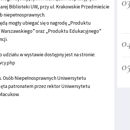
0
rej Biblioteki UW, przy ul. Krakowskie Przedmieście
sób niepełnosprawnych.
ędą mogły ubiegać się o nagrodę „Produktu
 Warszawskiego” oraz „Produktu Edukacyjnego”
0
cji.
o udziału w wystawie dostępny jest na stronie:
0
wcy.php
 ds. Osób Niepełnosprawnych Uniwersytetu
jęta patronatem przez rektor Uniwersytetu
-Macukow.