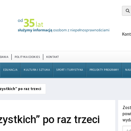
Kont
DANIA
POLITYKA COOKIES
KONTAKT
EDUKACJA
KULTURA I SZTUKA
SPORT I TURYSTYKA
PROJEKTY PROGRAMY
NAU
zystkich” po raz trzeci
Zost
powi
ystkich” po raz trzeci
wyda