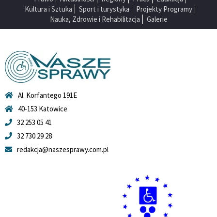
Kultura i Sztuka
Sport i turystyka
Projekty Programy
Nauka, Zdrowie i Rehabilitacja
Galerie
Al. Korfantego 191E
40-153 Katowice
32 253 05 41
32 730 29 28
redakcja@naszesprawy.com.pl