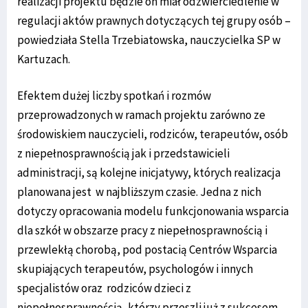
realizacji projektu będzie on miał odzwierciedlenie w
regulacji aktów prawnych dotyczących tej grupy osób –
powiedziała Stella Trzebiatowska, nauczycielka SP w
Kartuzach.
Efektem dużej liczby spotkań i rozmów
przeprowadzonych w ramach projektu zarówno ze
środowiskiem nauczycieli, rodziców, terapeutów, osób
z niepełnosprawnością jak i przedstawicieli
administracji, są kolejne inicjatywy, których realizacja
planowana jest w najbliższym czasie. Jedna z nich
dotyczy opracowania modelu funkcjonowania wsparcia
dla szkół w obszarze pracy z niepełnosprawnością i
przewlekłą chorobą, pod postacią Centrów Wsparcia
skupiających terapeutów, psychologów i innych
specjalistów oraz rodziców dzieci z
niepełnosprawnością, którzy przeszli już z sukcesem