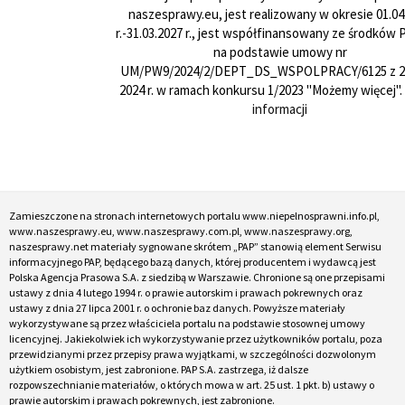
naszesprawy.eu, jest realizowany w okresie 01.04
r.-31.03.2027 r., jest współfinansowany ze środków
na podstawie umowy nr
UM/PW9/2024/2/DEPT_DS_WSPOLPRACY/6125 z 24
2024 r. w ramach konkursu 1/2023 "Możemy więcej".
informacji
Zamieszczone na stronach internetowych portalu www.niepelnosprawni.info.pl,
www.naszesprawy.eu, www.naszesprawy.com.pl, www.naszesprawy.org,
naszesprawy.net materiały sygnowane skrótem „PAP” stanowią element Serwisu
informacyjnego PAP, będącego bazą danych, której producentem i wydawcą jest
Polska Agencja Prasowa S.A. z siedzibą w Warszawie. Chronione są one przepisami
ustawy z dnia 4 lutego 1994 r. o prawie autorskim i prawach pokrewnych oraz
ustawy z dnia 27 lipca 2001 r. o ochronie baz danych. Powyższe materiały
wykorzystywane są przez właściciela portalu na podstawie stosownej umowy
licencyjnej. Jakiekolwiek ich wykorzystywanie przez użytkowników portalu, poza
przewidzianymi przez przepisy prawa wyjątkami, w szczególności dozwolonym
użytkiem osobistym, jest zabronione. PAP S.A. zastrzega, iż dalsze
rozpowszechnianie materiałów, o których mowa w art. 25 ust. 1 pkt. b) ustawy o
prawie autorskim i prawach pokrewnych, jest zabronione.