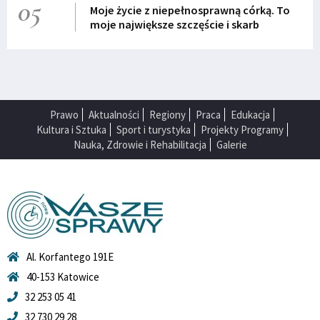
05
Moje życie z niepełnosprawną córką. To
moje największe szczęście i skarb
Prawo
Aktualności
Regiony
Praca
Edukacja
Kultura i Sztuka
Sport i turystyka
Projekty Programy
Nauka, Zdrowie i Rehabilitacja
Galerie
Al. Korfantego 191E
40-153 Katowice
32 253 05 41
32 730 29 28