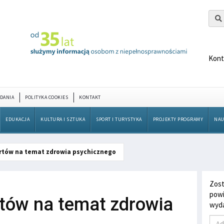
Kont
DANIA
POLITYKA COOKIES
KONTAKT
EDUKACJA
KULTURA I SZTUKA
SPORT I TURYSTYKA
PROJEKTY PROGRAMY
NAU
rtów na temat zdrowia psychicznego
Zost
powi
tów na temat zdrowia
wyda