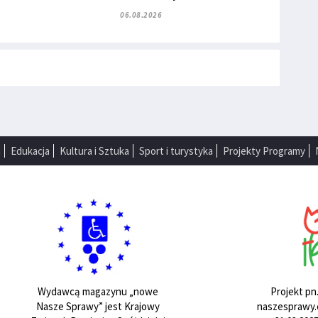
06.08.2026
a
Edukacja
Kultura i Sztuka
Sport i turystyka
Projekty Programy
Projekt pn
Wydawcą magazynu „nowe
naszesprawy.e
Nasze Sprawy” jest Krajowy