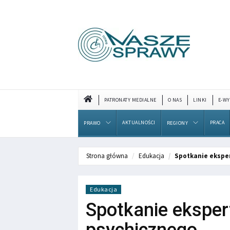
PATRONATY MEDIALNE
O NAS
LINKI
E-WY
AKTUALNOŚCI
PRACA
PRAWO
REGIONY
Strona główna
Edukacja
Spotkanie ekspe
Edukacja
Spotkanie eksper