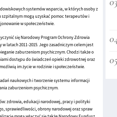
0
rodowiskowych systemów wsparcia, w których osoby z
u szpitalnym mogą uzyskać pomoc terapeutów i
cjonowanie w społeczeństwie.
0
yczynić się Narodowy Program Ochrony Zdrowia
y w latach 2011-2015. Jego zasadniczym celem jest
bieganie zaburzeniom psychicznym. Chodzi także o
0
iami dostępu do świadczeń opieki zdrowotnej oraz
możliwią im życie w rodzinie i społeczeństwie.
badań naukowych i tworzenie systemu informacji
ania zaburzeniom psychicznym.
w: zdrowia, edukacji narodowej, pracy i polityki
go, sprawiedliwości, obrony narodowej oraz spraw
realizację mogą włączyć się także Narodowy Fundusz