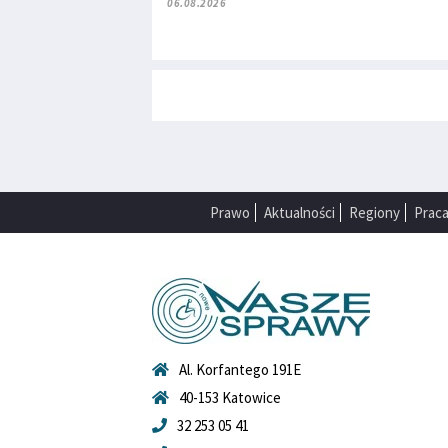
06.08.2026
Prawo
Aktualności
Regiony
Prac
Al. Korfantego 191E
40-153 Katowice
32 253 05 41