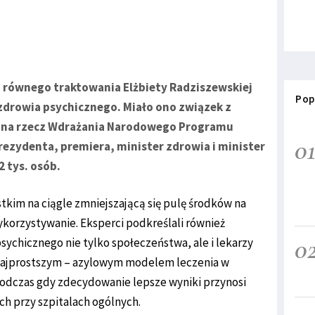
. równego traktowania Elżbiety Radziszewskiej
Pop
zdrowia psychicznego. Miało ono związek z
ę na rzecz Wdrażania Narodowego Programu
0
ezydenta, premiera, minister zdrowia i minister
2 tys. osób.
tkim na ciągle zmniejszającą się pulę środków na
ykorzystywanie. Eksperci podkreślali również
0
sychicznego nie tylko społeczeństwa, ale i lekarzy
 najprostszym – azylowym modelem leczenia w
podczas gdy zdecydowanie lepsze wyniki przynosi
ch przy szpitalach ogólnych.