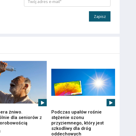
Zapisz
iera żniwo.
Podczas upałów rośnie
lnie dla seniorów z
stężenie ozonu
horobowością
przyziemnego, który jest
szkodliwy dla dróg
6
oddechowych