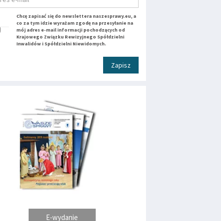
Chcę zapisać się do newslettera naszesprawy.eu, a
co za tym idzie wyrażam zgodę na przesyłanie na
mój adres e-mail informacji pochodzących od
Krajowego Związku Rewizyjnego Spółdzielni
Inwalidów i Spółdzielni Niewidomych.
Zapisz
E-wydanie