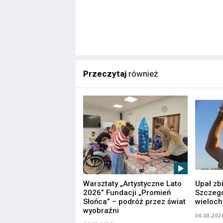
Przeczytaj
również
Warsztaty „Artystyczne Lato
Upał zb
2026” Fundacji „Promień
Szczegó
Słońca” – podróż przez świat
wieloc
wyobraźni
06.08.202