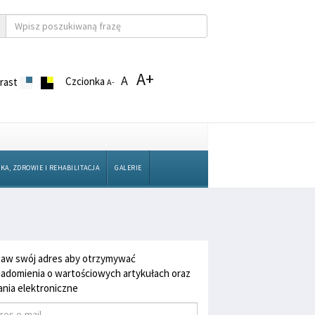
A+
A
Czcionka
rast
A-
KA, ZDROWIE I REHABILITACJA
GALERIE
aw swój adres aby otrzymywać
adomienia o wartościowych artykułach oraz
nia elektroniczne