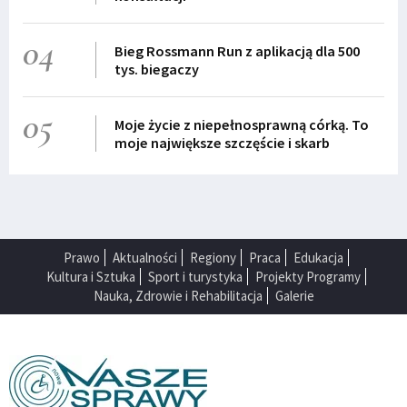
04
Bieg Rossmann Run z aplikacją dla 500
tys. biegaczy
05
Moje życie z niepełnosprawną córką. To
moje największe szczęście i skarb
Prawo
Aktualności
Regiony
Praca
Edukacja
Kultura i Sztuka
Sport i turystyka
Projekty Programy
Nauka, Zdrowie i Rehabilitacja
Galerie