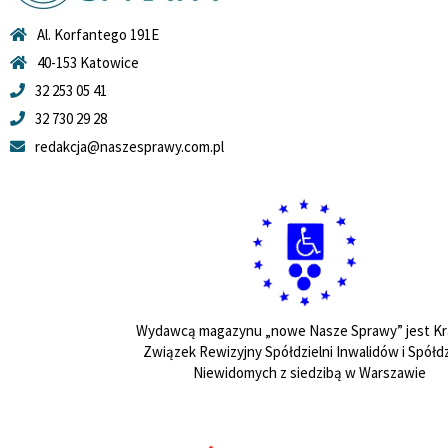
Al. Korfantego 191E
40-153 Katowice
32 253 05 41
32 730 29 28
redakcja@naszesprawy.com.pl
Wydawcą magazynu „nowe Nasze Sprawy” jest Kr
Związek Rewizyjny Spółdzielni Inwalidów i Spółdz
Niewidomych z siedzibą w Warszawie