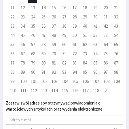
11
12
13
14
15
16
17
18
19
20
21
22
23
24
25
26
27
28
29
30
31
32
33
34
35
36
37
38
39
40
41
42
43
44
45
46
47
48
49
50
51
52
53
54
55
56
57
58
59
60
61
62
63
64
65
66
67
68
69
70
71
72
73
74
75
76
77
78
79
80
81
82
83
84
85
86
87
88
89
90
91
92
93
94
95
96
97
98
99
100
101
102
103
104
105
106
107
108
109
110
111
112
113
114
115
116
117
118
Zostaw swój adres aby otrzymywać powiadomienia o
wartościowych artykułach oraz wydania elektroniczne