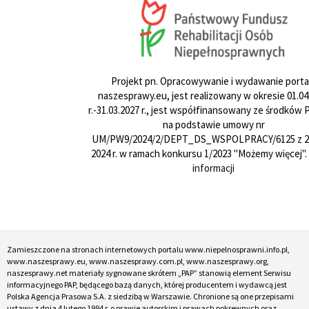
Projekt pn. Opracowywanie i wydawanie porta
naszesprawy.eu, jest realizowany w okresie 01.04
r.-31.03.2027 r., jest współfinansowany ze środków
na podstawie umowy nr
UM/PW9/2024/2/DEPT_DS_WSPOLPRACY/6125 z 24
2024 r. w ramach konkursu 1/2023 "Możemy więcej".
informacji
Zamieszczone na stronach internetowych portalu www.niepelnosprawni.info.pl,
www.naszesprawy.eu, www.naszesprawy.com.pl, www.naszesprawy.org,
naszesprawy.net materiały sygnowane skrótem „PAP” stanowią element Serwisu
informacyjnego PAP, będącego bazą danych, której producentem i wydawcą jest
Polska Agencja Prasowa S.A. z siedzibą w Warszawie. Chronione są one przepisami
ustawy z dnia 4 lutego 1994 r. o prawie autorskim i prawach pokrewnych oraz