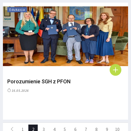
Edukacja
Porozumienie SGH z PFON
16.05.2026
1
2
3
4
5
6
7
8
9
10