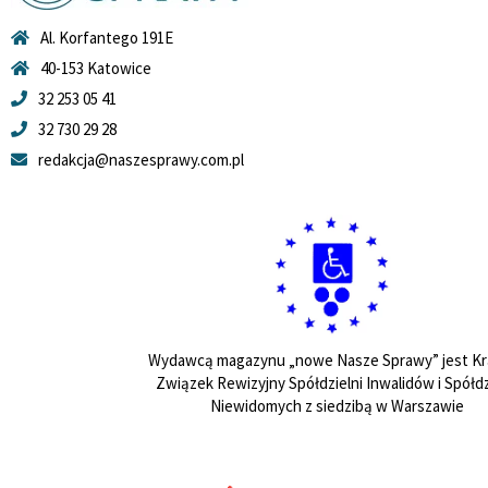
Al. Korfantego 191E
40-153 Katowice
32 253 05 41
32 730 29 28
redakcja@naszesprawy.com.pl
Wydawcą magazynu „nowe Nasze Sprawy” jest Kr
Związek Rewizyjny Spółdzielni Inwalidów i Spółdz
Niewidomych z siedzibą w Warszawie