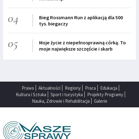
04
Bieg Rossmann Run z aplikacją dla 500
tys. biegaczy
05
Moje życie z niepełnosprawną córką. To
moje największe szczęście i skarb
Prawo
Aktualności
Regiony
Praca
Edukacja
Kultura i Sztuka
Sport i turystyka
Projekty Programy
Nauka, Zdrowie i Rehabilitacja
Galerie