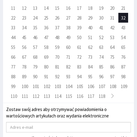
11
12
13
14
15
16
17
18
19
20
21
22
23
24
25
26
27
28
29
30
31
32
33
34
35
36
37
38
39
40
41
42
43
44
45
46
47
48
49
50
51
52
53
54
55
56
57
58
59
60
61
62
63
64
65
66
67
68
69
70
71
72
73
74
75
76
77
78
79
80
81
82
83
84
85
86
87
88
89
90
91
92
93
94
95
96
97
98
99
100
101
102
103
104
105
106
107
108
109
110
111
112
113
114
115
116
117
118
Zostaw swój adres aby otrzymywać powiadomienia o
wartościowych artykułach oraz wydania elektroniczne