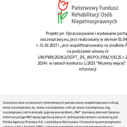
Projekt pn. Opracowywanie i wydawanie porta
naszesprawy.eu, jest realizowany w okresie 01.04
r.-31.03.2027 r., jest współfinansowany ze środków
na podstawie umowy nr
UM/PW9/2024/2/DEPT_DS_WSPOLPRACY/6125 z 24
2024 r. w ramach konkursu 1/2023 "Możemy więcej".
informacji
Zamieszczone na stronach internetowych portalu www.niepelnosprawni.info.pl,
www.naszesprawy.eu, www.naszesprawy.com.pl, www.naszesprawy.org,
naszesprawy.net materiały sygnowane skrótem „PAP” stanowią element Serwisu
informacyjnego PAP, będącego bazą danych, której producentem i wydawcą jest
Polska Agencja Prasowa S.A. z siedzibą w Warszawie. Chronione są one przepisami
ustawy z dnia 4 lutego 1994 r. o prawie autorskim i prawach pokrewnych oraz