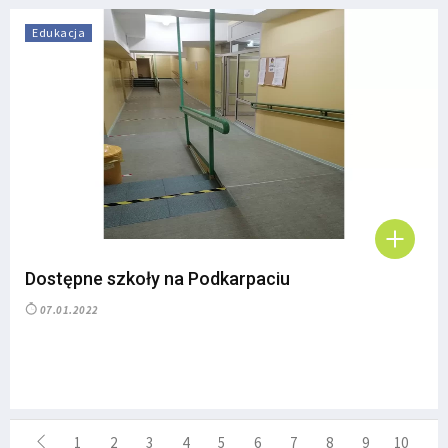
Edukacja
Dostępne szkoły na Podkarpaciu
07.01.2022
1
2
3
4
5
6
7
8
9
10