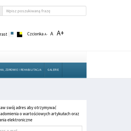
A+
A
Czcionka
rast
A-
KA, ZDROWIE I REHABILITACJA
GALERIE
aw swój adres aby otrzymywać
adomienia o wartościowych artykułach oraz
nia elektroniczne