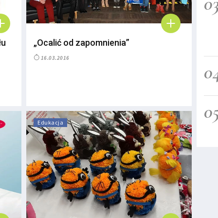
0
łu
„Ocalić od zapomnienia”
16.03.2016
0
0
Edukacja