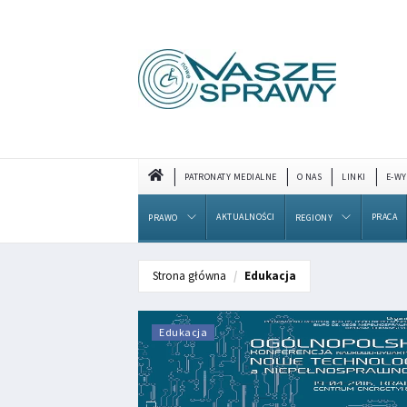
PATRONATY MEDIALNE
O NAS
LINKI
E-WY
AKTUALNOŚCI
PRACA
PRAWO
REGIONY
Strona główna
Edukacja
Edukacja