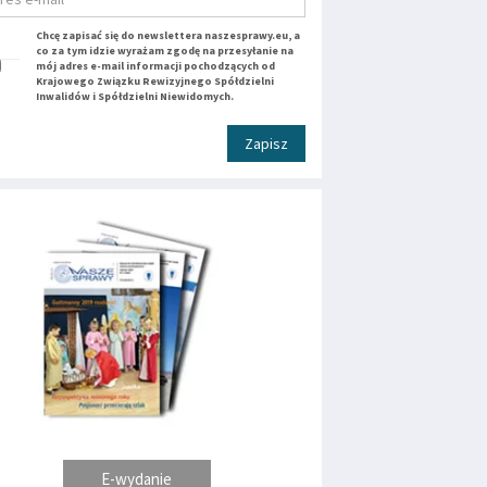
Chcę zapisać się do newslettera naszesprawy.eu, a
co za tym idzie wyrażam zgodę na przesyłanie na
mój adres e-mail informacji pochodzących od
Krajowego Związku Rewizyjnego Spółdzielni
Inwalidów i Spółdzielni Niewidomych.
Zapisz
E-wydanie