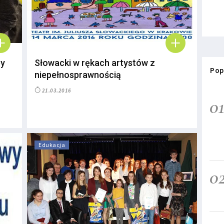
py
Słowacki w rękach artystów z
Pop
niepełnosprawnością
21.03.2016
0
Edukacja
0