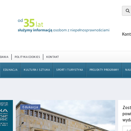
Kont
DANIA
POLITYKA COOKIES
KONTAKT
EDUKACJA
KULTURA I SZTUKA
SPORT I TURYSTYKA
PROJEKTY PROGRAMY
NAU
Edukacja
Zost
powi
wyda