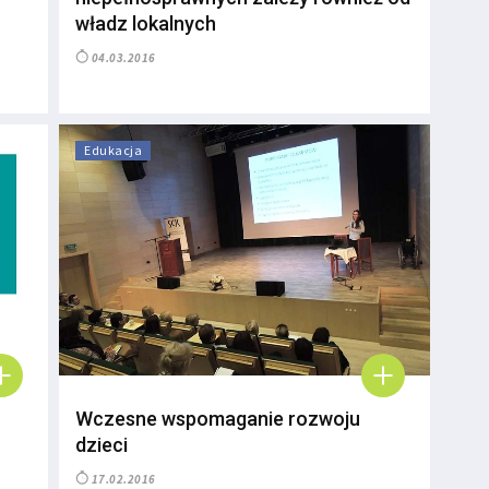
władz lokalnych
04.03.2016
Edukacja
Wczesne wspomaganie rozwoju
dzieci
17.02.2016