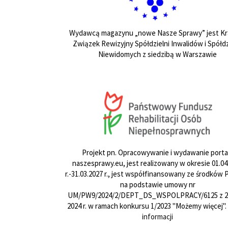
Wydawcą magazynu „nowe Nasze Sprawy” jest Kr
Związek Rewizyjny Spółdzielni Inwalidów i Spółdz
Niewidomych z siedzibą w Warszawie
Projekt pn. Opracowywanie i wydawanie porta
naszesprawy.eu, jest realizowany w okresie 01.04
r.-31.03.2027 r., jest współfinansowany ze środków
na podstawie umowy nr
UM/PW9/2024/2/DEPT_DS_WSPOLPRACY/6125 z 24
2024 r. w ramach konkursu 1/2023 "Możemy więcej".
informacji