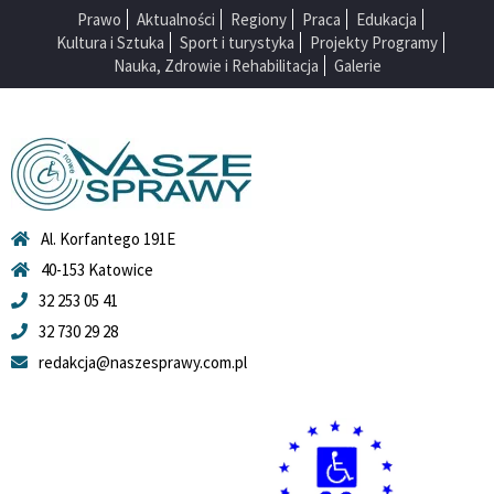
Prawo
Aktualności
Regiony
Praca
Edukacja
Kultura i Sztuka
Sport i turystyka
Projekty Programy
Nauka, Zdrowie i Rehabilitacja
Galerie
Al. Korfantego 191E
40-153 Katowice
32 253 05 41
32 730 29 28
redakcja@naszesprawy.com.pl