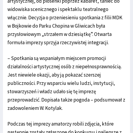
artystycznej, od piosenki poprzez kabaret, taniec do
widowiska scenicznego i spektaklu teatralnego
włącznie. Decyzja o przeniesieniu spotkania z filii MDK
w Bojkowie do Parku Chopina w Gliwicach była
przysłowiowym „strzałem w dziesiątkę”. Otwarta
formuła imprezy sprzyja rzeczywistej integracji.
– Spotkania są wspaniałym miejscem promocji
działalności artystycznej osób z niepełnosprawnością.
Jest niewiele okazji, aby ją pokazać szerszej
publiczności. Przy wsparciu wielu ludzi, instytucji,
stowarzyszeń i władz udało się tę imprezę
przeprowadzić. Dopisała także pogoda – podsumował z
zadowoleniem W. Kotylak.
Podczas tej imprezy amatorzy robili zdjęcia, które
następnie zostały zgłaszone do konkursu i najlepsze z