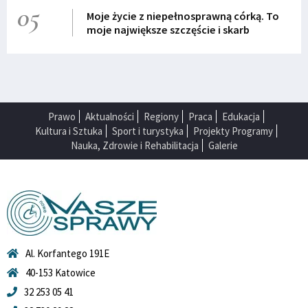
05
Moje życie z niepełnosprawną córką. To
moje największe szczęście i skarb
Prawo
Aktualności
Regiony
Praca
Edukacja
Kultura i Sztuka
Sport i turystyka
Projekty Programy
Nauka, Zdrowie i Rehabilitacja
Galerie
Al. Korfantego 191E
40-153 Katowice
32 253 05 41