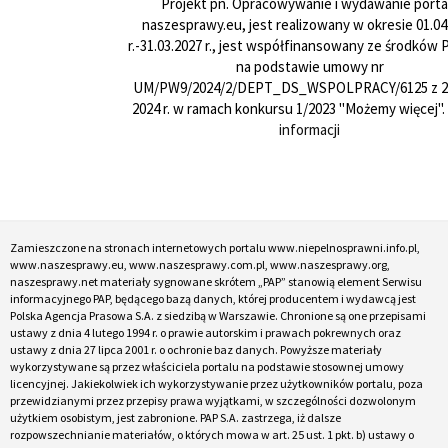
Projekt pn. Opracowywanie i wydawanie porta
naszesprawy.eu, jest realizowany w okresie 01.04
r.-31.03.2027 r., jest współfinansowany ze środków
na podstawie umowy nr
UM/PW9/2024/2/DEPT_DS_WSPOLPRACY/6125 z 24
2024 r. w ramach konkursu 1/2023 "Możemy więcej".
informacji
Zamieszczone na stronach internetowych portalu www.niepelnosprawni.info.pl,
www.naszesprawy.eu, www.naszesprawy.com.pl, www.naszesprawy.org,
naszesprawy.net materiały sygnowane skrótem „PAP” stanowią element Serwisu
informacyjnego PAP, będącego bazą danych, której producentem i wydawcą jest
Polska Agencja Prasowa S.A. z siedzibą w Warszawie. Chronione są one przepisami
ustawy z dnia 4 lutego 1994 r. o prawie autorskim i prawach pokrewnych oraz
ustawy z dnia 27 lipca 2001 r. o ochronie baz danych. Powyższe materiały
wykorzystywane są przez właściciela portalu na podstawie stosownej umowy
licencyjnej. Jakiekolwiek ich wykorzystywanie przez użytkowników portalu, poza
przewidzianymi przez przepisy prawa wyjątkami, w szczególności dozwolonym
użytkiem osobistym, jest zabronione. PAP S.A. zastrzega, iż dalsze
rozpowszechnianie materiałów, o których mowa w art. 25 ust. 1 pkt. b) ustawy o