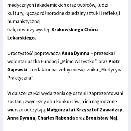
medycznych i akademickich oraz twórców, ludzi
kultury, łącząc różnorodne dziedziny sztuki i refleksji
humanistycznej.
Galę otworzy występ
Krakowskiego Chóru
Lekarskiego.
Uroczystość poprowadzą
Anna Dymna
– prezeska i
wolontariuszka Fundacji „Mimo Wszystko”, oraz
Piotr
Gajewski
– redaktor naczelny miesięcznika „Medycyna
Praktyczna”.
W dalszej części wydarzenia ogłoszeni i zaprezentowani
zostaną zwycięzcy obu konkursów, a ich nagrodzone
wiersze odczytają:
Małgorzata i Krzysztof Zawadzcy
,
Anna Dymna
,
Charles Rabenda
oraz
Bronisław Maj
.