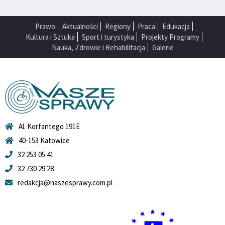
Prawo
Aktualności
Regiony
Praca
Edukacja
Kultura i Sztuka
Sport i turystyka
Projekty Programy
Nauka, Zdrowie i Rehabilitacja
Galerie
Al. Korfantego 191E
40-153 Katowice
32 253 05 41
32 730 29 28
redakcja@naszesprawy.com.pl