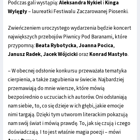
Podczas gali wystąpią:
Aleksandra Nykiel
i
Kinga
Wylęgły
– laureatki Festiwalu Zaczarowanej Piosenki.
Zwieńczeniem uroczystego wydarzenia będzie koncert
największych przebojów Piwnicy Pod Baranami, które
przypomną:
Beata Rybotycka
,
Joanna Pocica
,
Janusz Radek
,
Jacek Wójcicki
oraz
Konrad Mastyło
.
– W obecnej odsłonie konkursu przeważała tematyka
cierpienia, a także zagubienia w świecie. Najbardziej
przemawiają do mnie wiersze, które mówią
bezpośrednio o uczuciach ich autorów. Oni odsłaniają
nam siebie, to, co się dzieje w ich głębi, jakie emocje
nimi targają. Dzięki tym utworom literackim pokazują
nam swój świat i mówią prawdę. To, jak się czują i czego
doświadczają. I to jest właśnie magia poezji – mówi