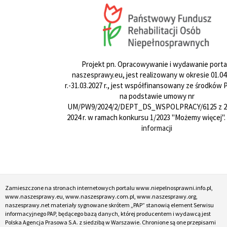
Projekt pn. Opracowywanie i wydawanie porta
naszesprawy.eu, jest realizowany w okresie 01.04
r.-31.03.2027 r., jest współfinansowany ze środków
na podstawie umowy nr
UM/PW9/2024/2/DEPT_DS_WSPOLPRACY/6125 z 24
2024 r. w ramach konkursu 1/2023 "Możemy więcej".
informacji
Zamieszczone na stronach internetowych portalu www.niepelnosprawni.info.pl,
www.naszesprawy.eu, www.naszesprawy.com.pl, www.naszesprawy.org,
naszesprawy.net materiały sygnowane skrótem „PAP” stanowią element Serwisu
informacyjnego PAP, będącego bazą danych, której producentem i wydawcą jest
Polska Agencja Prasowa S.A. z siedzibą w Warszawie. Chronione są one przepisami