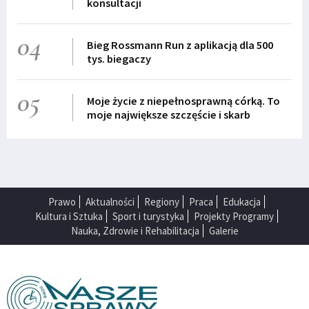
konsultacji
04
Bieg Rossmann Run z aplikacją dla 500
tys. biegaczy
05
Moje życie z niepełnosprawną córką. To
moje największe szczęście i skarb
Prawo
Aktualności
Regiony
Praca
Edukacja
Kultura i Sztuka
Sport i turystyka
Projekty Programy
Nauka, Zdrowie i Rehabilitacja
Galerie