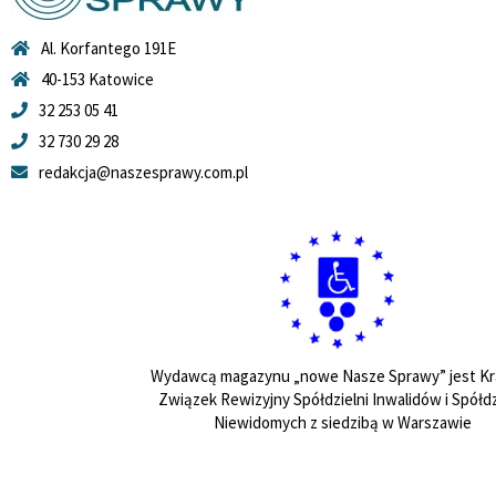
Al. Korfantego 191E
40-153 Katowice
32 253 05 41
32 730 29 28
redakcja@naszesprawy.com.pl
Wydawcą magazynu „nowe Nasze Sprawy” jest Kr
Związek Rewizyjny Spółdzielni Inwalidów i Spółdz
Niewidomych z siedzibą w Warszawie