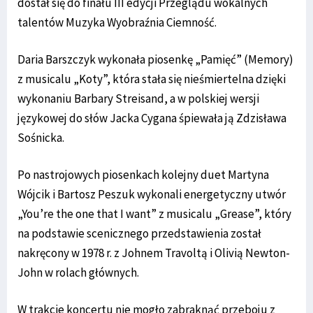
dostał się do finału III edycji Przeglądu wokalnych
talentów Muzyka Wyobraźnia Ciemność.
Daria Barszczyk wykonała piosenkę „Pamięć” (Memory)
z musicalu „Koty”, która stała się nieśmiertelna dzięki
wykonaniu Barbary Streisand, a w polskiej wersji
językowej do słów Jacka Cygana śpiewała ją Zdzisława
Sośnicka.
Po nastrojowych piosenkach kolejny duet Martyna
Wójcik i Bartosz Peszuk wykonali energetyczny utwór
„You’re the one that I want” z musicalu „Grease”, który
na podstawie scenicznego przedstawienia został
nakręcony w 1978 r. z Johnem Travoltą i Olivią Newton-
John w rolach głównych.
W trakcie koncertu nie mogło zabraknąć przeboju z