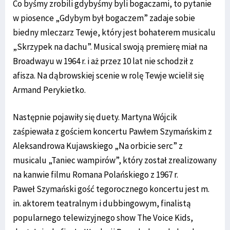
Co byśmy zrobili gdybyśmy byli bogaczami, to pytanie
w piosence „Gdybym był bogaczem” zadaje sobie
biedny mleczarz Tewje, który jest bohaterem musicalu
„Skrzypek na dachu”. Musical swoją premierę miał na
Broadwayu w 1964 r. i aż przez 10 lat nie schodził z
afisza. Na dąbrowskiej scenie w rolę Tewje wcielił się
Armand Perykietko.
Następnie pojawiły się duety. Martyna Wójcik
zaśpiewała z gościem koncertu Pawłem Szymańskim z
Aleksandrowa Kujawskiego „Na orbicie serc” z
musicalu „Taniec wampirów”, który został zrealizowany
na kanwie filmu Romana Polańskiego z 1967 r.
Paweł Szymański gość tegorocznego koncertu jest m.
in. aktorem teatralnym i dubbingowym, finalistą
popularnego telewizyjnego show The Voice Kids,