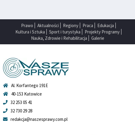
Prawo
Aktualności
Regiony
Praca
Edukacja
Kultura i Sztuka
Sport i turystyka
Projekty Programy
Nauka, Zdrowie i Rehabilitacja
Galerie
Al. Korfantego 191E
40-153 Katowice
32 253 05 41
32 730 29 28
redakcja@naszesprawy.com.pl