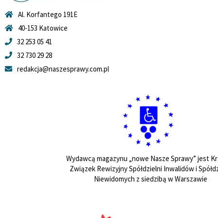
Al. Korfantego 191E
40-153 Katowice
32 253 05 41
32 730 29 28
redakcja@naszesprawy.com.pl
Wydawcą magazynu „nowe Nasze Sprawy” jest Kr
Związek Rewizyjny Spółdzielni Inwalidów i Spółdz
Niewidomych z siedzibą w Warszawie