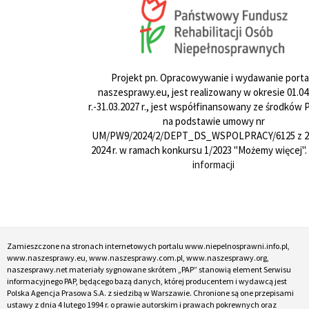
Projekt pn. Opracowywanie i wydawanie porta
naszesprawy.eu, jest realizowany w okresie 01.04
r.-31.03.2027 r., jest współfinansowany ze środków
na podstawie umowy nr
UM/PW9/2024/2/DEPT_DS_WSPOLPRACY/6125 z 24
2024 r. w ramach konkursu 1/2023 "Możemy więcej".
informacji
Zamieszczone na stronach internetowych portalu www.niepelnosprawni.info.pl,
www.naszesprawy.eu, www.naszesprawy.com.pl, www.naszesprawy.org,
naszesprawy.net materiały sygnowane skrótem „PAP” stanowią element Serwisu
informacyjnego PAP, będącego bazą danych, której producentem i wydawcą jest
Polska Agencja Prasowa S.A. z siedzibą w Warszawie. Chronione są one przepisami
ustawy z dnia 4 lutego 1994 r. o prawie autorskim i prawach pokrewnych oraz