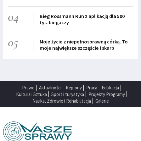
04
Bieg Rossmann Run z aplikacją dla 500
tys. biegaczy
05
Moje życie z niepełnosprawną córką. To
moje największe szczęście i skarb
Prawo
Aktualności
Regiony
Praca
Edukacja
Kultura i Sztuka
Sport i turystyka
Projekty Programy
Nauka, Zdrowie i Rehabilitacja
Galerie