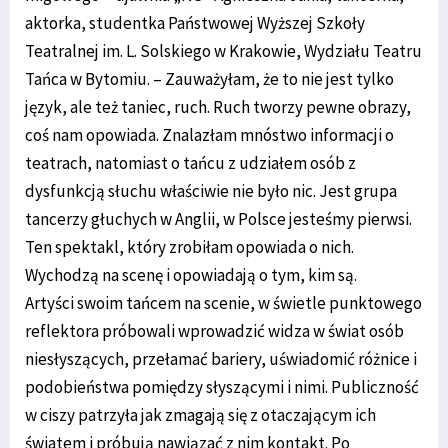
aktorka, studentka Państwowej Wyższej Szkoły
Teatralnej im. L. Solskiego w Krakowie, Wydziału Teatru
Tańca w Bytomiu. – Zauważyłam, że to nie jest tylko
język, ale też taniec, ruch. Ruch tworzy pewne obrazy,
coś nam opowiada. Znalazłam mnóstwo informacji o
teatrach, natomiast o tańcu z udziałem osób z
dysfunkcją słuchu właściwie nie było nic. Jest grupa
tancerzy głuchych w Anglii, w Polsce jesteśmy pierwsi.
Ten spektakl, który zrobiłam opowiada o nich.
Wychodzą na scenę i opowiadają o tym, kim są.
Artyści swoim tańcem na scenie, w świetle punktowego
reflektora próbowali wprowadzić widza w świat osób
niesłyszących, przełamać bariery, uświadomić różnice i
podobieństwa pomiędzy słyszącymi i nimi. Publiczność
w ciszy patrzyła jak zmagają się z otaczającym ich
światem i próbują nawiązać z nim kontakt. Po