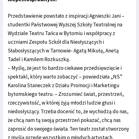
Przedstawienie powstało z inspiracji Agnieszki Jani –
studentki Państwowej Wyższej Szkoły Teatralnej na
Wydziale Teatru Tańca w Bytomiu i współpracy z
uczniami Zespołu Szkół dla Niesłyszących i
Słabosłyszących w Tarnowie- Agatą Mikułą, Anetą
Tadel i Kamilem Rozkuszką.
– Myślę, że jest to bardzo ciekawe przedsięwzięcie i
spektakl, który warto zobaczyć – powiedziała „NS”
Karolina Staneczek z Działu Promocji i Marketingu
bytomskiego teatru. – Zrozumieć świat, przestrzeń,
rzeczywistość, w której żyją młodzi ludzie głusi i
niedosłyszący. Trzeba docenić to, że wychodzą do nas,
że chcą nam tą swoją przestrzeń pokazać, chcą nas
zaprosić do swojego świata. Ten teatr został stworzony
z myślą przede wszystkim o młodych artystach,