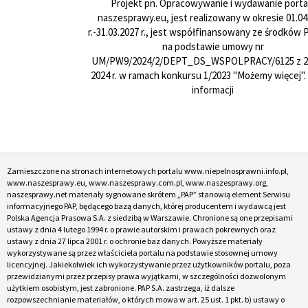
Projekt pn. Opracowywanie i wydawanie porta
naszesprawy.eu, jest realizowany w okresie 01.04
r.-31.03.2027 r., jest współfinansowany ze środków
na podstawie umowy nr
UM/PW9/2024/2/DEPT_DS_WSPOLPRACY/6125 z 24
2024 r. w ramach konkursu 1/2023 "Możemy więcej".
informacji
Zamieszczone na stronach internetowych portalu www.niepelnosprawni.info.pl,
www.naszesprawy.eu, www.naszesprawy.com.pl, www.naszesprawy.org,
naszesprawy.net materiały sygnowane skrótem „PAP” stanowią element Serwisu
informacyjnego PAP, będącego bazą danych, której producentem i wydawcą jest
Polska Agencja Prasowa S.A. z siedzibą w Warszawie. Chronione są one przepisami
ustawy z dnia 4 lutego 1994 r. o prawie autorskim i prawach pokrewnych oraz
ustawy z dnia 27 lipca 2001 r. o ochronie baz danych. Powyższe materiały
wykorzystywane są przez właściciela portalu na podstawie stosownej umowy
licencyjnej. Jakiekolwiek ich wykorzystywanie przez użytkowników portalu, poza
przewidzianymi przez przepisy prawa wyjątkami, w szczególności dozwolonym
użytkiem osobistym, jest zabronione. PAP S.A. zastrzega, iż dalsze
rozpowszechnianie materiałów, o których mowa w art. 25 ust. 1 pkt. b) ustawy o