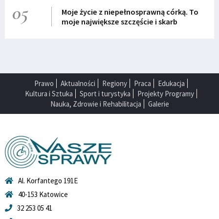
05
Moje życie z niepełnosprawną córką. To
moje największe szczęście i skarb
Prawo
Aktualności
Regiony
Praca
Edukacja
Kultura i Sztuka
Sport i turystyka
Projekty Programy
Nauka, Zdrowie i Rehabilitacja
Galerie
Al. Korfantego 191E
40-153 Katowice
32 253 05 41