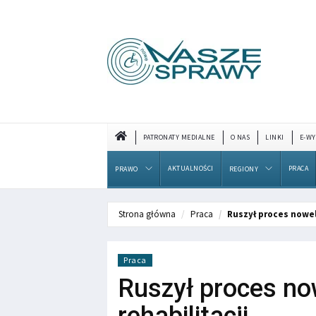
PATRONATY MEDIALNE
O NAS
LINKI
E-WY
AKTUALNOŚCI
PRACA
PRAWO
REGIONY
Strona główna
Praca
Ruszył proces nowel
Praca
Ruszył proces no