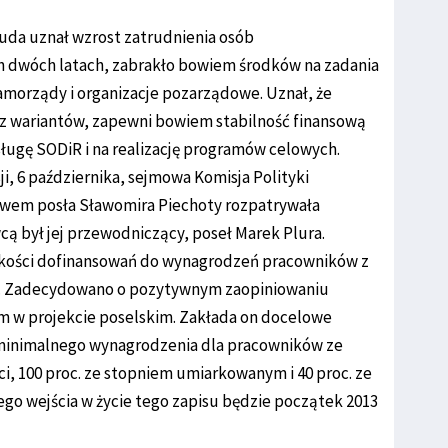
Duda uznał wzrost zatrudnienia osób
ch dwóch latach, zabrakło bowiem środków na zadania
amorządy i organizacje pozarządowe. Uznał, że
y z wariantów, zapewni bowiem stabilność finansową
ługę SODiR i na realizację programów celowych.
, 6 października, sejmowa Komisja Polityki
twem posła Sławomira Piechoty rozpatrywała
 był jej przewodniczący, poseł Marek Plura.
okości dofinansowań do wynagrodzeń pracowników z
i. Zadecydowano o pozytywnym zaopiniowaniu
m w projekcie poselskim. Zakłada on docelowe
 minimalnego wynagrodzenia dla pracowników ze
 100 proc. ze stopniem umiarkowanym i 40 proc. ze
o wejścia w życie tego zapisu będzie początek 2013