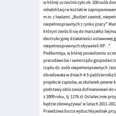
w której uczestniczyło ok. 200 osób d
rehabilitacji w kształcie zaproponowan
m.in. z hasłami: „Budżet zawinił, niep
niepełnosprawnych z rynku pracy”. Man
którym zwrócili się do marszałka Sejm
destrukcyjnej działalności ustawowej 
niepełnosprawnych obywateli RP…”.
Podkomisja, w której posiedzeniu uczes
pracodawców i samorządu gospodarcze
rządu ds. osób niepełnosprawnych Jar
obradowała w dniach 4-5 października 
projekcie zapisów, aczkolwiek pewne 
podstawy obliczania dofinansowań do 
z 2009 roku, tj. 1276 zł. Ostatecznie p
będzie obowiązywać w latach 2011-2012
Prawdziwa burza wybuchła jednak prz