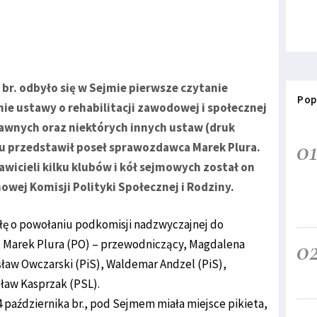
 br. odbyło się w Sejmie pierwsze czytanie
Pop
ie ustawy o rehabilitacji zawodowej i społecznej
awnych oraz niektórych innych ustaw (druk
0
tu przedstawił poseł sprawozdawca Marek Plura.
wicieli kilku klubów i kół sejmowych został on
owej Komisji Polityki Społecznej i Rodziny.
ałę o powołaniu podkomisji nadzwyczajnej do
0
e: Marek Plura (PO) – przewodniczący, Magdalena
sław Owczarski (PiS), Waldemar Andzel (PiS),
sław Kasprzak (PSL).
 października br., pod Sejmem miała miejsce pikieta,