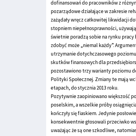
dofinansowań do pracowników z różnym
pozarządowe działające w zakresie reha
zażądały wręcz całkowitej likwidacji 
stopniem niepełnosprawności, używaj
świetnie poradzą sobie na rynku pracy 
zdobyć może „niemal każdy”. Argument
utrzymanie dotychczasowego poziomu 
skutków finansowych dla przedsiębiorst
pozostawiono trzy warianty poziomu do
Polityki Społecznej. Zmiany te mają wc
etapach, do stycznia 2013 roku.
Pozytywnie zaopiniowano większość po
poselskim, a wszelkie próby osiągnięc
kończyły się fiaskiem. Jedynie posłowi
konsekwentnie głosowali przeciwko w
uważając że są one szkodliwe, natomia