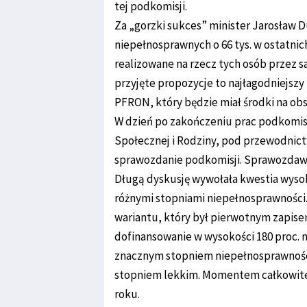
tej podkomisji.
Za „gorzki sukces” minister Jarosław 
niepełnosprawnych o 66 tys. w ostatni
realizowane na rzecz tych osób przez s
przyjęte propozycje to najłagodniejsz
PFRON, który będzie miał środki na obs
W dzień po zakończeniu prac podkomisji
Społecznej i Rodziny, pod przewodnic
sprawozdanie podkomisji. Sprawozdawcą
Długą dyskusję wywołała kwestia wys
różnymi stopniami niepełnosprawnośc
wariantu, który był pierwotnym zapise
dofinansowanie w wysokości 180 proc.
znacznym stopniem niepełnosprawności,
stopniem lekkim. Momentem całkowiteg
roku.