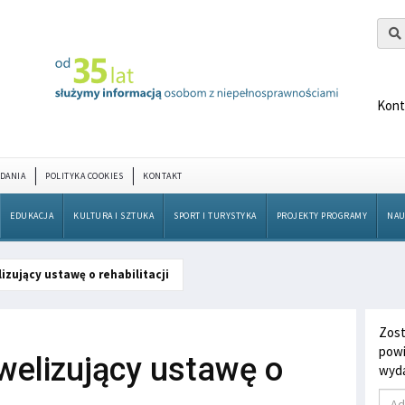
Kont
DANIA
POLITYKA COOKIES
KONTAKT
EDUKACJA
KULTURA I SZTUKA
SPORT I TURYSTYKA
PROJEKTY PROGRAMY
NAU
izujący ustawę o rehabilitacji
Zost
powi
welizujący ustawę o
wyda