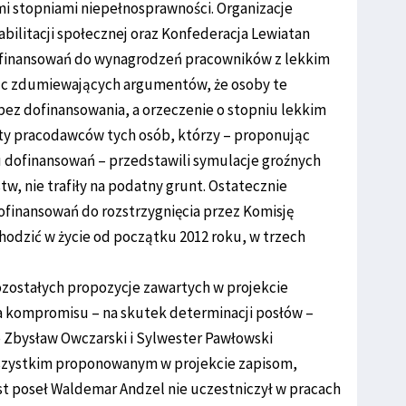
i stopniami niepełnosprawności. Organizacje
bilitacji społecznej oraz Konfederacja Lewiatan
dofinansowań do wynagrodzeń pracowników z lekkim
ąc zdumiewających argumentów, że osoby te
bez dofinansowania, a orzeczenie o stopniu lekkim
y pracodawców tych osób, którzy – proponując
dofinansowań – przedstawili symulacje groźnych
w, nie trafiły na podatny grunt. Ostatecznie
finansowań do rozstrzygnięcia przez Komisję
hodzić w życie od początku 2012 roku, w trzech
zostałych propozycje zawartych w projekcie
ia kompromisu – na skutek determinacji posłów –
e Zbysław Owczarski i Sylwester Pawłowski
szystkim proponowanym w projekcie zapisom,
st poseł Waldemar Andzel nie uczestniczył w pracach