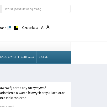
A+
A
Czcionka
rast
A-
KA, ZDROWIE I REHABILITACJA
GALERIE
aw swój adres aby otrzymywać
adomienia o wartościowych artykułach oraz
nia elektroniczne