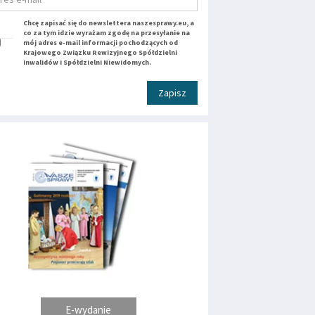
Chcę zapisać się do newslettera naszesprawy.eu, a
co za tym idzie wyrażam zgodę na przesyłanie na
mój adres e-mail informacji pochodzących od
Krajowego Związku Rewizyjnego Spółdzielni
Inwalidów i Spółdzielni Niewidomych.
Zapisz
E-wydanie