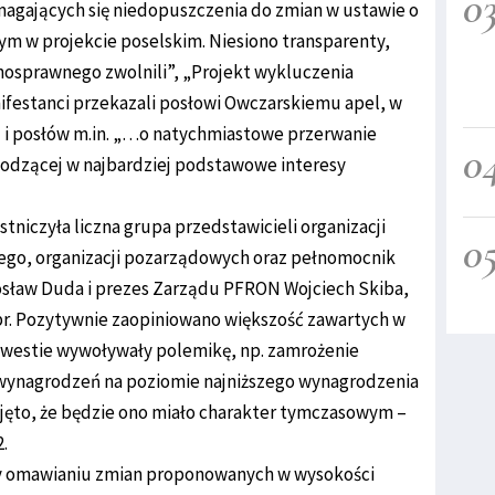
0
omagających się niedopuszczenia do zmian w ustawie o
ym w projekcie poselskim. Niesiono transparenty,
ełnosprawnego zwolnili”, „Projekt wykluczenia
ifestanci przekazali posłowi Owczarskiemu apel, w
u i posłów m.in. „…o natychmiastowe przerwanie
0
godzącej w najbardziej podstawowe interesy
tniczyła liczna grupa przedstawicieli organizacji
0
go, organizacji pozarządowych oraz pełnomocnik
osław Duda i prezes Zarządu PFRON Wojciech Skiba,
br. Pozytywnie zaopiniowano większość zawartych w
kwestie wywoływały polemikę, np. zamrożenie
wynagrodzeń na poziomie najniższego wynagrodzenia
rzyjęto, że będzie ono miało charakter tymczasowym –
.
y omawianiu zmian proponowanych w wysokości