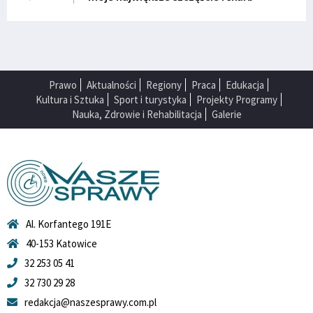
Prawo
Aktualności
Regiony
Praca
Edukacja
Kultura i Sztuka
Sport i turystyka
Projekty Programy
Nauka, Zdrowie i Rehabilitacja
Galerie
Al. Korfantego 191E
40-153 Katowice
32 253 05 41
32 730 29 28
redakcja@naszesprawy.com.pl