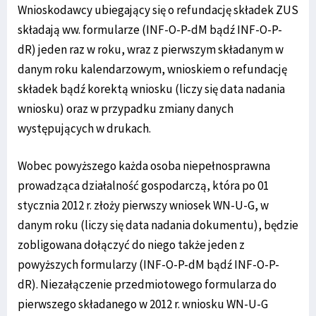
Wnioskodawcy ubiegający się o refundację składek ZUS
składają ww. formularze (INF-O-P-dM bądź INF-O-P-
dR) jeden raz w roku, wraz z pierwszym składanym w
danym roku kalendarzowym, wnioskiem o refundację
składek bądź korektą wniosku (liczy się data nadania
wniosku) oraz w przypadku zmiany danych
występujących w drukach.
Wobec powyższego każda osoba niepełnosprawna
prowadząca działalność gospodarczą, która po 01
stycznia 2012 r. złoży pierwszy wniosek WN-U-G, w
danym roku (liczy się data nadania dokumentu), będzie
zobligowana dołączyć do niego także jeden z
powyższych formularzy (INF-O-P-dM bądź INF-O-P-
dR). Niezałączenie przedmiotowego formularza do
pierwszego składanego w 2012 r. wniosku WN-U-G