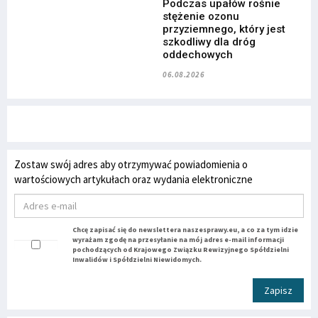
Podczas upałów rośnie
stężenie ozonu
przyziemnego, który jest
szkodliwy dla dróg
oddechowych
06.08.2026
Zostaw swój adres aby otrzymywać powiadomienia o
wartościowych artykułach oraz wydania elektroniczne
Chcę zapisać się do newslettera naszesprawy.eu, a co za tym idzie
wyrażam zgodę na przesyłanie na mój adres e-mail informacji
pochodzących od Krajowego Związku Rewizyjnego Spółdzielni
Inwalidów i Spółdzielni Niewidomych.
Zapisz