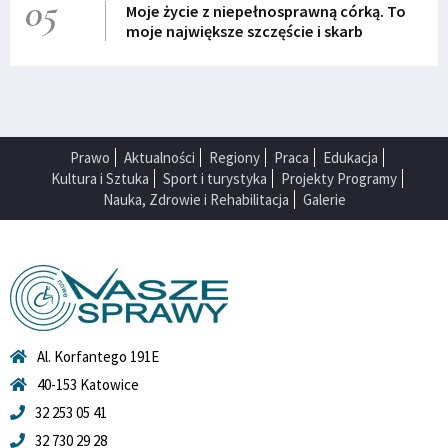
05
Moje życie z niepełnosprawną córką. To
moje największe szczęście i skarb
Prawo
Aktualności
Regiony
Praca
Edukacja
Kultura i Sztuka
Sport i turystyka
Projekty Programy
Nauka, Zdrowie i Rehabilitacja
Galerie
Al. Korfantego 191E
40-153 Katowice
32 253 05 41
32 730 29 28