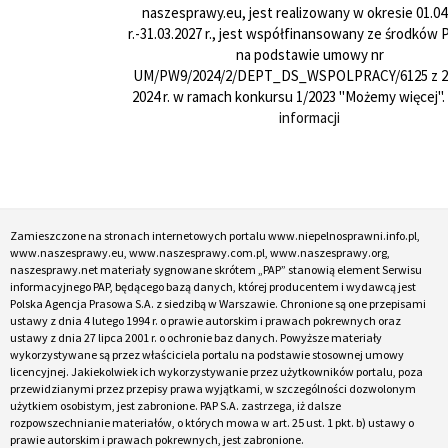
naszesprawy.eu, jest realizowany w okresie 01.04
r.-31.03.2027 r., jest współfinansowany ze środków
na podstawie umowy nr
UM/PW9/2024/2/DEPT_DS_WSPOLPRACY/6125 z 24
2024 r. w ramach konkursu 1/2023 "Możemy więcej".
informacji
Zamieszczone na stronach internetowych portalu www.niepelnosprawni.info.pl,
www.naszesprawy.eu, www.naszesprawy.com.pl, www.naszesprawy.org,
naszesprawy.net materiały sygnowane skrótem „PAP” stanowią element Serwisu
informacyjnego PAP, będącego bazą danych, której producentem i wydawcą jest
Polska Agencja Prasowa S.A. z siedzibą w Warszawie. Chronione są one przepisami
ustawy z dnia 4 lutego 1994 r. o prawie autorskim i prawach pokrewnych oraz
ustawy z dnia 27 lipca 2001 r. o ochronie baz danych. Powyższe materiały
wykorzystywane są przez właściciela portalu na podstawie stosownej umowy
licencyjnej. Jakiekolwiek ich wykorzystywanie przez użytkowników portalu, poza
przewidzianymi przez przepisy prawa wyjątkami, w szczególności dozwolonym
użytkiem osobistym, jest zabronione. PAP S.A. zastrzega, iż dalsze
rozpowszechnianie materiałów, o których mowa w art. 25 ust. 1 pkt. b) ustawy o
prawie autorskim i prawach pokrewnych, jest zabronione.