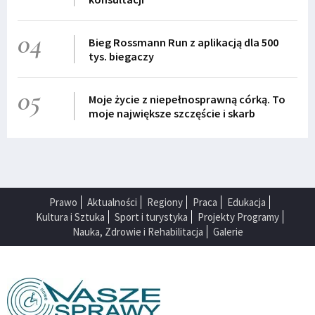
04
Bieg Rossmann Run z aplikacją dla 500
tys. biegaczy
05
Moje życie z niepełnosprawną córką. To
moje największe szczęście i skarb
Prawo
Aktualności
Regiony
Praca
Edukacja
Kultura i Sztuka
Sport i turystyka
Projekty Programy
Nauka, Zdrowie i Rehabilitacja
Galerie