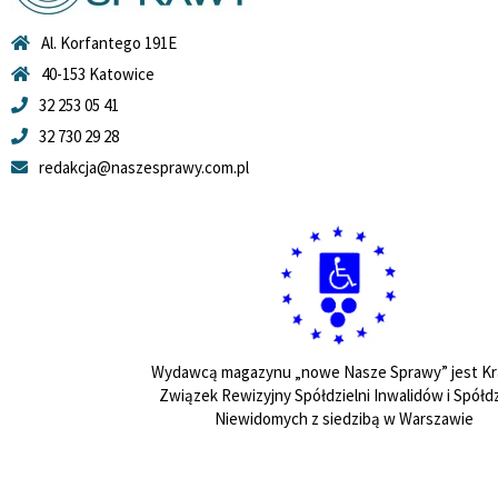
Al. Korfantego 191E
40-153 Katowice
32 253 05 41
32 730 29 28
redakcja@naszesprawy.com.pl
Wydawcą magazynu „nowe Nasze Sprawy” jest Kr
Związek Rewizyjny Spółdzielni Inwalidów i Spółdz
Niewidomych z siedzibą w Warszawie