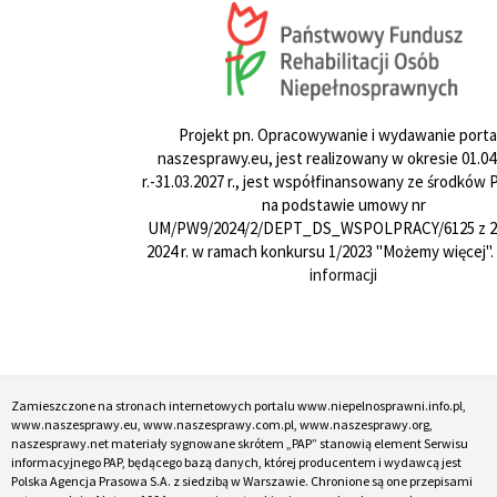
Projekt pn. Opracowywanie i wydawanie porta
naszesprawy.eu, jest realizowany w okresie 01.04
r.-31.03.2027 r., jest współfinansowany ze środków
na podstawie umowy nr
UM/PW9/2024/2/DEPT_DS_WSPOLPRACY/6125 z 24
2024 r. w ramach konkursu 1/2023 "Możemy więcej".
informacji
Zamieszczone na stronach internetowych portalu www.niepelnosprawni.info.pl,
www.naszesprawy.eu, www.naszesprawy.com.pl, www.naszesprawy.org,
naszesprawy.net materiały sygnowane skrótem „PAP” stanowią element Serwisu
informacyjnego PAP, będącego bazą danych, której producentem i wydawcą jest
Polska Agencja Prasowa S.A. z siedzibą w Warszawie. Chronione są one przepisami