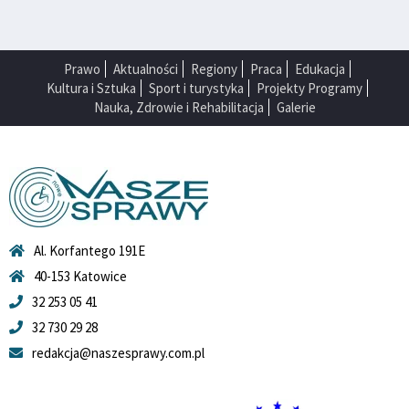
Prawo
Aktualności
Regiony
Praca
Edukacja
Kultura i Sztuka
Sport i turystyka
Projekty Programy
Nauka, Zdrowie i Rehabilitacja
Galerie
Al. Korfantego 191E
40-153 Katowice
32 253 05 41
32 730 29 28
redakcja@naszesprawy.com.pl