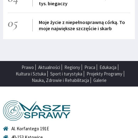
tys. biegaczy
05
Moje życie z niepełnosprawną córką. To
moje największe szczęście i skarb
Prawo
Aktualności
Regiony
Praca
Edukacja
Kultura i Sztuka
Sport i turystyka
Projekty Programy
Nauka, Zdrowie i Rehabilitacja
Galerie
Al. Korfantego 191E
40-153 Katowice