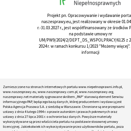
Projekt pn. Opracowywanie i wydawanie porta
naszesprawy.eu, jest realizowany w okresie 01.04
r.-31.03.2027 r., jest współfinansowany ze środków
na podstawie umowy nr
UM/PW9/2024/2/DEPT_DS_WSPOLPRACY/6125 z 24
2024 r. w ramach konkursu 1/2023 "Możemy więcej".
informacji
Zamieszczone na stronach internetowych portalu www.niepelnosprawni.info.pl,
www.naszesprawy.eu, www.naszesprawy.com.pl, www.naszesprawy.org,
naszesprawy.net materiały sygnowane skrótem „PAP” stanowią element Serwisu
informacyjnego PAP, będącego bazą danych, której producentem i wydawcą jest
Polska Agencja Prasowa S.A. z siedzibą w Warszawie. Chronione są one przepisami
ustawy z dnia 4 lutego 1994 r. o prawie autorskim i prawach pokrewnych oraz
ustawy z dnia 27 lipca 2001 r. o ochronie baz danych. Powyższe materiały
wykorzystywane są przez właściciela portalu na podstawie stosownej umowy
licencyjnej. Jakiekolwiek ich wykorzystywanie przez użytkowników portalu, poza