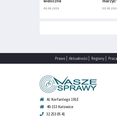
widoczne
marzyć
06.08.2026
05.08.202
Prawo
Aktualności
Regiony
Prac
Al. Korfantego 191E
40-153 Katowice
32 253 05 41