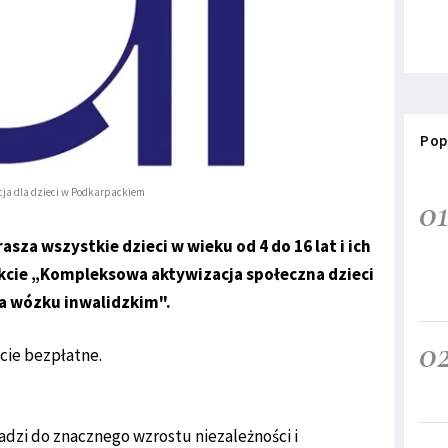
Pop
ja dla dzieci w Podkarpackiem
0
sza wszystkie dzieci w wieku od 4 do 16 lat i ich
ekcie „Kompleksowa aktywizacja społeczna dzieci
na wózku inwalidzkim".
0
cie bezpłatne.
wadzi do znacznego wzrostu niezależności i