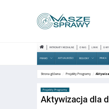
PATRONATY MEDIALNE
O NAS
LINKI
E-WY
AKTUALNOŚCI
PRACA
PRAWO
REGIONY
Strona główna
Projekty Programy
Aktywiza
Projekty Programy
Aktywizacja dla 