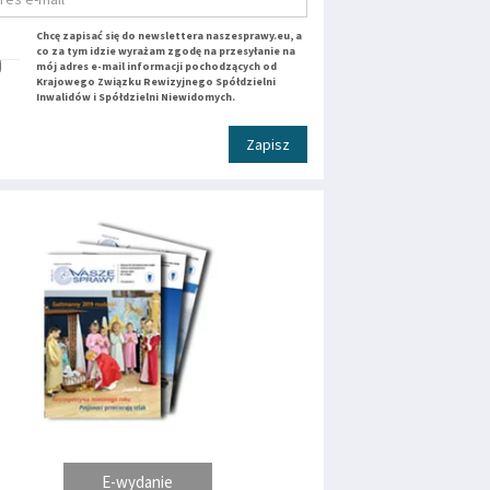
Chcę zapisać się do newslettera naszesprawy.eu, a
co za tym idzie wyrażam zgodę na przesyłanie na
mój adres e-mail informacji pochodzących od
Krajowego Związku Rewizyjnego Spółdzielni
Inwalidów i Spółdzielni Niewidomych.
Zapisz
E-wydanie