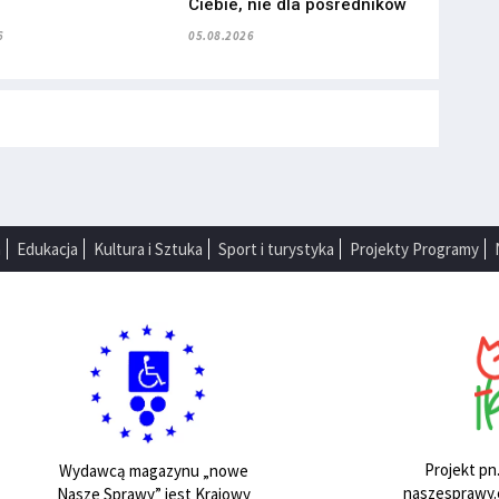
”
Ciebie, nie dla pośredników
6
05.08.2026
a
Edukacja
Kultura i Sztuka
Sport i turystyka
Projekty Programy
Projekt pn
Wydawcą magazynu „nowe
naszesprawy.e
Nasze Sprawy” jest Krajowy