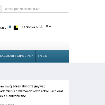
A+
A
Czcionka
rast
A-
KA, ZDROWIE I REHABILITACJA
GALERIE
aw swój adres aby otrzymywać
adomienia o wartościowych artykułach oraz
nia elektroniczne