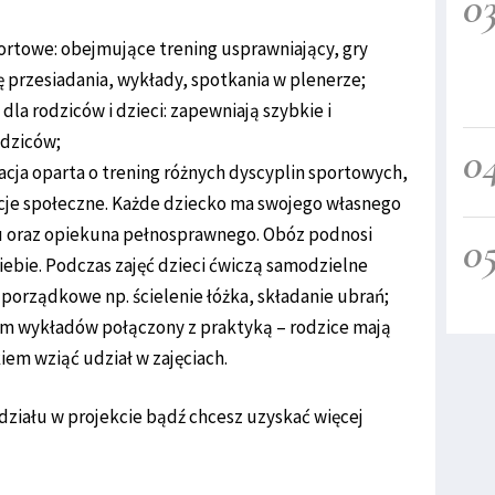
0
sportowe: obejmujące trening usprawniający, gry
 przesiadania, wykłady, spotkania w plenerze;
a rodziców i dzieci: zapewniają szybkie i
odziców;
0
itacja oparta o trening różnych dyscyplin sportowych,
je społeczne. Każde dziecko ma swojego własnego
ku oraz opiekuna pełnosprawnego. Obóz podnosi
0
siebie. Podczas zajęć dzieci ćwiczą samodzielne
 porządkowe np. ścielenie łóżka, składanie ubrań;
ram wykładów połączony z praktyką – rodzice mają
iem wziąć udział w zajęciach.
działu w projekcie bądź chcesz uzyskać więcej