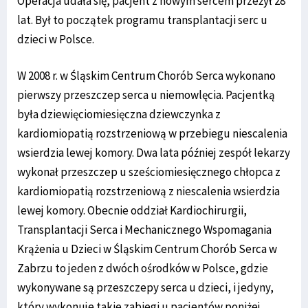
Operacja udała się, pacjent z nowym sercem przeżył 28
lat. Był to początek programu transplantacji serc u
dzieci w Polsce.
W 2008 r. w Śląskim Centrum Chorób Serca wykonano
pierwszy przeszczep serca u niemowlęcia. Pacjentką
była dziewięciomiesięczna dziewczynka z
kardiomiopatią rozstrzeniową w przebiegu niescalenia
wsierdzia lewej komory. Dwa lata później zespół lekarzy
wykonał przeszczep u sześciomiesięcznego chłopca z
kardiomiopatią rozstrzeniową z niescalenia wsierdzia
lewej komory. Obecnie oddział Kardiochirurgii,
Transplantacji Serca i Mechanicznego Wspomagania
Krążenia u Dzieci w Śląskim Centrum Chorób Serca w
Zabrzu to jeden z dwóch ośrodków w Polsce, gdzie
wykonywane są przeszczepy serca u dzieci, i jedyny,
który wykonuje takie zabiegi u pacjentów poniżej