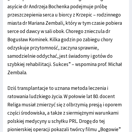
asyście dr Andrzeja Bochenka podejmuje próbę
przeszczepienia serca u biorcy z Krzepic – rodzinnego
miasta dr Mariana Zembali, który w tym czasie pobiera
serce od dawcy w sali obok. Chorego znieczula dr
Bogusław Kominek. Kilka godzin po zabiegu chory
odzyskuje przytomność, zaczyna sprawnie,
samodzielnie oddychać, jest świadomy i gotów do
szybkiej rehabilitacji. Sukces” – wspomina prof. Michał
Zembala.
Dziś transplantacje to uznana metoda leczenia i
ratowania ludzkiego życia. W połowie lat 80. docent
Religa musiał zmierzyć się z olbrzymią presją i oporem
części środowiska, a także z siermiężnymi warunkami
polskiej medycyny u schyłku PRL. Drogę do tej
pionierskiej operacji pokazali twórcy filmu „Bogowie”