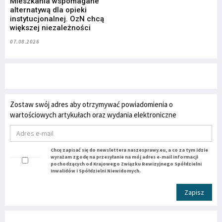
Mieszkania wspomagane
alternatywą dla opieki
instytucjonalnej. OzN chcą
większej niezależności
07.08.2026
Zostaw swój adres aby otrzymywać powiadomienia o
wartościowych artykułach oraz wydania elektroniczne
Chcę zapisać się do newslettera naszesprawy.eu, a co za tym idzie
wyrażam zgodę na przesyłanie na mój adres e-mail informacji
pochodzących od Krajowego Związku Rewizyjnego Spółdzielni
Inwalidów i Spółdzielni Niewidomych.
Zapisz