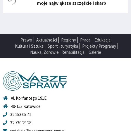
moje największe szczęście i skarb
Prawo
Aktualności
Regiony
Praca
Edukacja
Kultura i Sztuka
Sport i turystyka
Projekty Programy
Nauka, Zdrowie i Rehabilitacja
Galerie
Al. Korfantego 191E
40-153 Katowice
32 253 05 41
32 730 29 28
redakcja@naszesprawy.com.pl