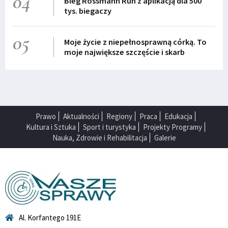
04
Bieg Rossmann Run z aplikacją dla 500
tys. biegaczy
05
Moje życie z niepełnosprawną córką. To
moje największe szczęście i skarb
Prawo
Aktualności
Regiony
Praca
Edukacja
Kultura i Sztuka
Sport i turystyka
Projekty Programy
Nauka, Zdrowie i Rehabilitacja
Galerie
Al. Korfantego 191E