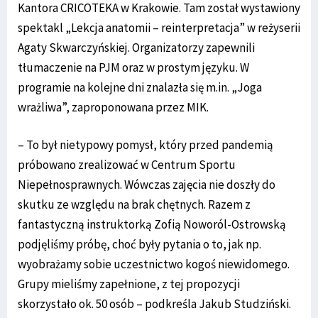
Kantora CRICOTEKA w Krakowie. Tam został wystawiony
spektakl „Lekcja anatomii – reinterpretacja” w reżyserii
Agaty Skwarczyńskiej. Organizatorzy zapewnili
tłumaczenie na PJM oraz w prostym języku. W
programie na kolejne dni znalazła się m.in. „Joga
wrażliwa”, zaproponowana przez MIK.
– To był nietypowy pomysł, który przed pandemią
próbowano zrealizować w Centrum Sportu
Niepełnosprawnych. Wówczas zajęcia nie doszły do
skutku ze względu na brak chętnych. Razem z
fantastyczną instruktorką Zofią Noworól-Ostrowską
podjęliśmy próbę, choć były pytania o to, jak np.
wyobrażamy sobie uczestnictwo kogoś niewidomego.
Grupy mieliśmy zapełnione, z tej propozycji
skorzystało ok. 50 osób – podkreśla Jakub Studziński.