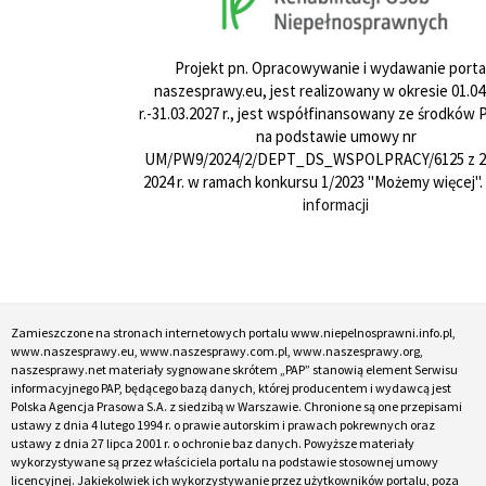
Projekt pn. Opracowywanie i wydawanie porta
naszesprawy.eu, jest realizowany w okresie 01.04
r.-31.03.2027 r., jest współfinansowany ze środków
na podstawie umowy nr
UM/PW9/2024/2/DEPT_DS_WSPOLPRACY/6125 z 24
2024 r. w ramach konkursu 1/2023 "Możemy więcej".
informacji
Zamieszczone na stronach internetowych portalu www.niepelnosprawni.info.pl,
www.naszesprawy.eu, www.naszesprawy.com.pl, www.naszesprawy.org,
naszesprawy.net materiały sygnowane skrótem „PAP” stanowią element Serwisu
informacyjnego PAP, będącego bazą danych, której producentem i wydawcą jest
Polska Agencja Prasowa S.A. z siedzibą w Warszawie. Chronione są one przepisami
ustawy z dnia 4 lutego 1994 r. o prawie autorskim i prawach pokrewnych oraz
ustawy z dnia 27 lipca 2001 r. o ochronie baz danych. Powyższe materiały
wykorzystywane są przez właściciela portalu na podstawie stosownej umowy
licencyjnej. Jakiekolwiek ich wykorzystywanie przez użytkowników portalu, poza