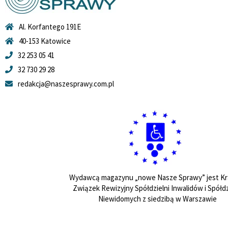
Al. Korfantego 191E
40-153 Katowice
32 253 05 41
32 730 29 28
redakcja@naszesprawy.com.pl
Wydawcą magazynu „nowe Nasze Sprawy” jest Kr
Związek Rewizyjny Spółdzielni Inwalidów i Spółdz
Niewidomych z siedzibą w Warszawie