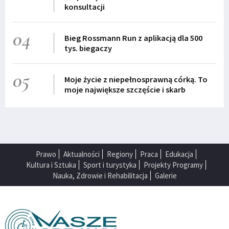
konsultacji
04
Bieg Rossmann Run z aplikacją dla 500
tys. biegaczy
05
Moje życie z niepełnosprawną córką. To
moje największe szczęście i skarb
Prawo
Aktualności
Regiony
Praca
Edukacja
Kultura i Sztuka
Sport i turystyka
Projekty Programy
Nauka, Zdrowie i Rehabilitacja
Galerie