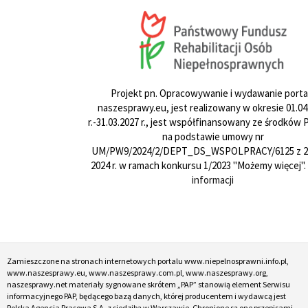
Projekt pn. Opracowywanie i wydawanie porta
naszesprawy.eu, jest realizowany w okresie 01.04
r.-31.03.2027 r., jest współfinansowany ze środków
na podstawie umowy nr
UM/PW9/2024/2/DEPT_DS_WSPOLPRACY/6125 z 24
2024 r. w ramach konkursu 1/2023 "Możemy więcej".
informacji
Zamieszczone na stronach internetowych portalu www.niepelnosprawni.info.pl,
www.naszesprawy.eu, www.naszesprawy.com.pl, www.naszesprawy.org,
naszesprawy.net materiały sygnowane skrótem „PAP” stanowią element Serwisu
informacyjnego PAP, będącego bazą danych, której producentem i wydawcą jest
Polska Agencja Prasowa S.A. z siedzibą w Warszawie. Chronione są one przepisami