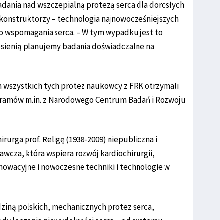
dania nad wszczepialną protezą serca dla dorosłych
i konstruktorzy – technologia najnowocześniejszych
 wspomagania serca. – W tym wypadku jest to
esienią planujemy badania doświadczalne na
wszystkich tych protez naukowcy z FRK otrzymali
gramów m.in. z Narodowego Centrum Badań i Rozwoju
irurga prof. Religę (1938-2009) niepubliczna i
cza, która wspiera rozwój kardiochirurgii,
nowacyjne i nowoczesne techniki i technologie w
dziną polskich, mechanicznych protez serca,