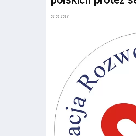
polskich protez s
02.05.2017