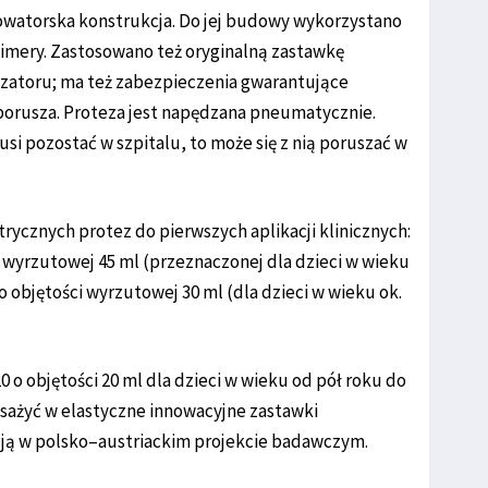
watorska konstrukcja. Do jej budowy wykorzystano
imery. Zastosowano też oryginalną zastawkę
 zatoru; ma też zabezpieczenia gwarantujące
porusza. Proteza jest napędzana pneumatycznie.
i pozostać w szpitalu, to może się z nią poruszać w
cznych protez do pierwszych aplikacji klinicznych:
 wyrzutowej 45 ml (przeznaczonej dla dzieci w wieku
 o objętości wyrzutowej 30 ml (dla dzieci w wieku ok.
 o objętości 20 ml dla dzieci w wieku od pół roku do
osażyć w elastyczne innowacyjne zastawki
ją w polsko–austriackim projekcie badawczym.