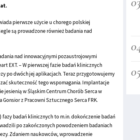
0
at.
wiada pierwsze użycie u chorego polskiej
legle są prowadzone również badania nad
0
adania nad innowacyjnymi pozaustrojowymi
art EXT. – W pierwszej fazie badań klinicznych
0
zy po dwóch jej aplikacjach. Teraz przygotowujemy
kazać skuteczność tego wspomagania. Implantacje
e jesienią w Śląskim Centrum Chorób Serca w
a Gonsior z Pracowni Sztucznego Serca FRK.
j) fazy badań klinicznych to m.in. dokończenie badań
owadzili po zakończonych powodzeniem badaniach
tezy. Zdaniem naukowców, wprowadzenie