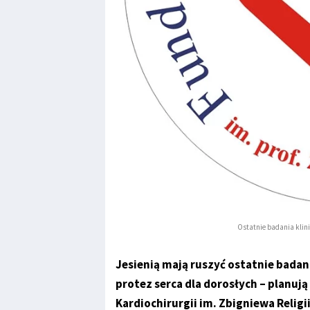
Ostatnie badania klini
Jesienią mają ruszyć ostatnie bada
protez serca dla dorosłych – planuj
Kardiochirurgii im. Zbigniewa Relig