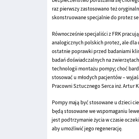
bezpieczeństwo poruszania się chorego
raz pierwszy zastosowano też oryginal
skonstruowane specjalnie do protez se
Równocześnie specjaliści z FRK pracują
analogicznych polskich protez, ale dla
ostatnie poprawki przed badaniami klin
badań doświadczalnych na zwierzętach. 
technologii montażu pompy; choć bardz
stosować u młodych pacjentów – wyjaś
Pracowni Sztucznego Serca inż. Artur K
Pompy mają być stosowane u dzieci cie
będą stosowane we wspomaganiu lewej
jest podtrzymanie życia w czasie oczek
aby umożliwić jego regenerację.