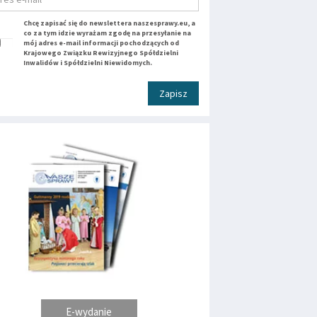
Chcę zapisać się do newslettera naszesprawy.eu, a
co za tym idzie wyrażam zgodę na przesyłanie na
mój adres e-mail informacji pochodzących od
Krajowego Związku Rewizyjnego Spółdzielni
Inwalidów i Spółdzielni Niewidomych.
Zapisz
E-wydanie