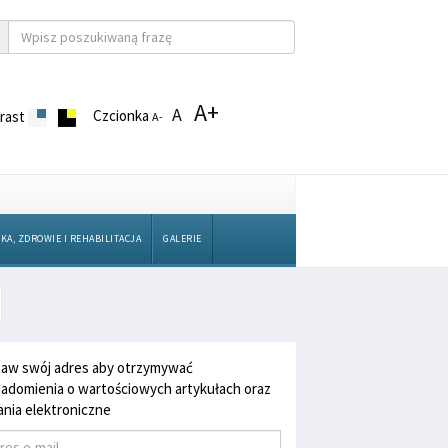
A+
A
Czcionka
rast
A-
KA, ZDROWIE I REHABILITACJA
GALERIE
aw swój adres aby otrzymywać
adomienia o wartościowych artykułach oraz
nia elektroniczne