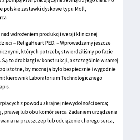
 z pompą krwi pracującą na zewnątrz jego ciała. Po
ne polskie zastawki dyskowe typu Moll,
rca.
 nad wdrożeniem produkcji wersji klinicznej
 dzieci – ReligaHeart PED. – Wprowadzamy jeszcze
icznymi, których potrzebę stwierdziliśmy po fazie
Są to drobiazgi w konstrukcji, a szczególnie w samej
o istotne, by można ją było bezpiecznie i wygodnie
nił kierownik Laboratorium Technologicznego
apis.
rpiących z powodu skrajnej niewydolności serca;
, prawej lub obu komór serca. Zadaniem urządzenia
iwania na przeszczep lub odciążenie chorego serca,