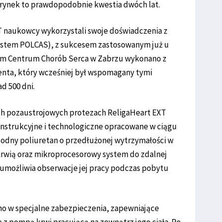
 rynek to prawdopodobnie kwestia dwóch lat.
T naukowcy wykorzystali swoje doświadczenia z
stem POLCAS), z sukcesem zastosowanym już u
kim Centrum Chorób Serca w Zabrzu wykonano z
nta, który wcześniej był wspomagany tymi
d 500 dni.
ych pozaustrojowych protezach ReligaHeart EXT
onstrukcyjne i technologiczne opracowane w ciągu
zgodny poliuretan o przedłużonej wytrzymałości w
krwią oraz mikroprocesorowy system do zdalnej
 umożliwia obserwacje jej pracy podczas pobytu
o w specjalne zabezpieczenia, zapewniające