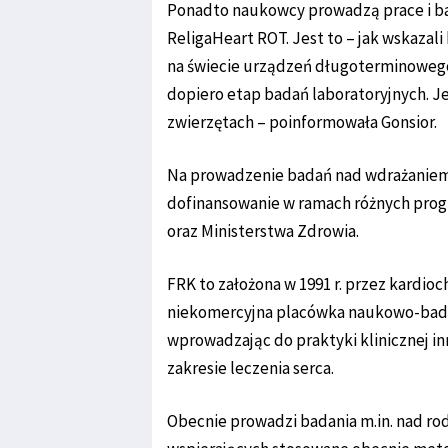
Ponadto naukowcy prowadzą prace i ba
ReligaHeart ROT. Jest to – jak wskazal
na świecie urządzeń długoterminowego
dopiero etap badań laboratoryjnych. J
zwierzętach – poinformowała Gonsior.
Na prowadzenie badań nad wdrażaniem 
dofinansowanie w ramach różnych pro
oraz Ministerstwa Zdrowia.
FRK to założona w 1991 r. przez kardioch
niekomercyjna placówka naukowo-badaw
wprowadzając do praktyki klinicznej in
zakresie leczenia serca.
Obecnie prowadzi badania m.in. nad ro