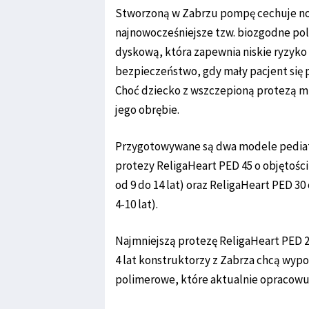
Stworzoną w Zabrzu pompę cechuje no
najnowocześniejsze tzw. biozgodne pol
dyskową, która zapewnia niskie ryzyko
bezpieczeństwo, gdy mały pacjent się 
Choć dziecko z wszczepioną protezą mus
jego obrębie.
Przygotowywane są dwa modele pediatry
protezy ReligaHeart PED 45 o objętości
od 9 do 14 lat) oraz ReligaHeart PED 30
4-10 lat).
Najmniejszą protezę ReligaHeart PED 20
4 lat konstruktorzy z Zabrza chcą wyp
polimerowe, które aktualnie opracowu