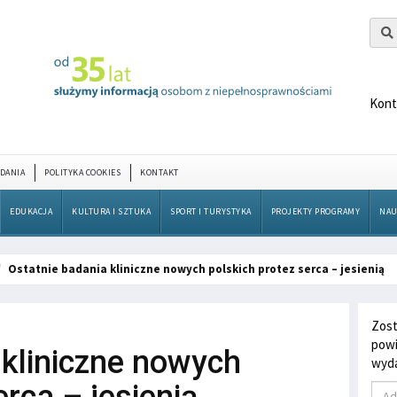
Kont
DANIA
POLITYKA COOKIES
KONTAKT
EDUKACJA
KULTURA I SZTUKA
SPORT I TURYSTYKA
PROJEKTY PROGRAMY
NAU
Ostatnie badania kliniczne nowych polskich protez serca – jesienią
Zost
powi
 kliniczne nowych
wyda