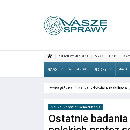
PATRONATY MEDIALNE
O NAS
LINKI
E-WY
AKTUALNOŚCI
PRACA
PRAWO
REGIONY
Strona główna
Nauka, Zdrowie i Rehabilitacja
Nauka, Zdrowie i Rehabilitacja
Ostatnie badania