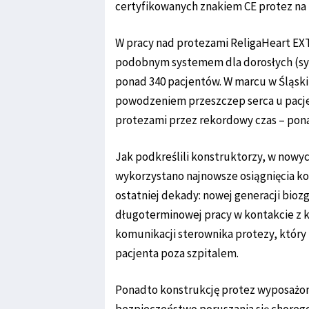
certyfikowanych znakiem CE protez na
W pracy nad protezami ReligaHeart EX
podobnym systemem dla dorosłych (sy
ponad 340 pacjentów. W marcu w Śląs
powodzeniem przeszczep serca u pacje
protezami przez rekordowy czas – pona
Jak podkreślili konstruktorzy, w now
wykorzystano najnowsze osiągnięcia k
ostatniej dekady: nowej generacji bio
długoterminowej pracy w kontakcie z 
komunikacji sterownika protezy, który
pacjenta poza szpitalem.
Ponadto konstrukcję protez wyposażon