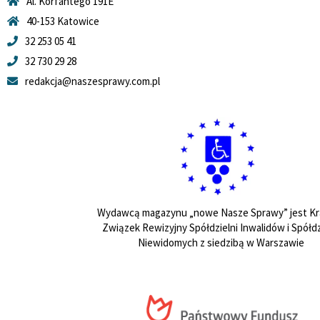
Al. Korfantego 191E
40-153 Katowice
32 253 05 41
32 730 29 28
redakcja@naszesprawy.com.pl
Wydawcą magazynu „nowe Nasze Sprawy” jest Kr
Związek Rewizyjny Spółdzielni Inwalidów i Spółdz
Niewidomych z siedzibą w Warszawie