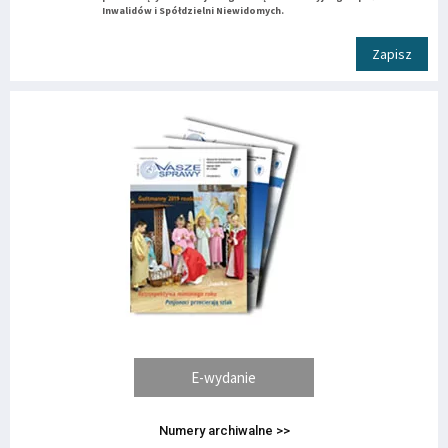
Inwalidów i Spółdzielni Niewidomych.
Zapisz
E-wydanie
Numery archiwalne >>