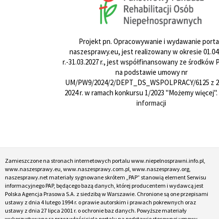
Projekt pn. Opracowywanie i wydawanie porta
naszesprawy.eu, jest realizowany w okresie 01.04
r.-31.03.2027 r., jest współfinansowany ze środków
na podstawie umowy nr
UM/PW9/2024/2/DEPT_DS_WSPOLPRACY/6125 z 24
2024 r. w ramach konkursu 1/2023 "Możemy więcej".
informacji
Zamieszczone na stronach internetowych portalu www.niepelnosprawni.info.pl,
www.naszesprawy.eu, www.naszesprawy.com.pl, www.naszesprawy.org,
naszesprawy.net materiały sygnowane skrótem „PAP” stanowią element Serwisu
informacyjnego PAP, będącego bazą danych, której producentem i wydawcą jest
Polska Agencja Prasowa S.A. z siedzibą w Warszawie. Chronione są one przepisami
ustawy z dnia 4 lutego 1994 r. o prawie autorskim i prawach pokrewnych oraz
ustawy z dnia 27 lipca 2001 r. o ochronie baz danych. Powyższe materiały
wykorzystywane są przez właściciela portalu na podstawie stosownej umowy