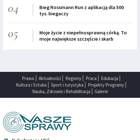
04
Bieg Rossmann Run z aplikacją dla 500
tys. biegaczy
05
Moje życie z niepełnosprawną córką. To
moje największe szczęście i skarb
Prawo
Aktualności
Regiony
Praca
Edukacja
Kultura i Sztuka
Sport i turystyka
Projekty Programy
Nauka, Zdrowie i Rehabilitacja
Galerie