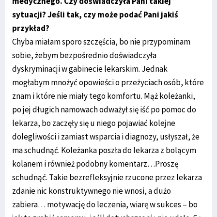
medycznego. Czy doświadczyła Pani takiej
sytuacji? Jeśli tak, czy może podać Pani jakiś
przykład?
Chyba miałam sporo szczęścia, bo nie przypominam
sobie, żebym bezpośrednio doświadczyła
dyskryminacji w gabinecie lekarskim. Jednak
mogłabym mnożyć opowieści o przeżyciach osób, które
znam i które nie miały tego komfortu. Mąż koleżanki,
po jej długich namowach odważył się iść po pomoc do
lekarza, bo zaczęły się u niego pojawiać kolejne
dolegliwości i zamiast wsparcia i diagnozy, usłyszał, że
ma schudnąć. Koleżanka poszła do lekarza z bolącym
kolanem i również podobny komentarz…Proszę
schudnąć. Takie bezrefleksyjnie rzucone przez lekarza
zdanie nic konstruktywnego nie wnosi, a dużo
zabiera… motywację do leczenia, wiarę w sukces – bo