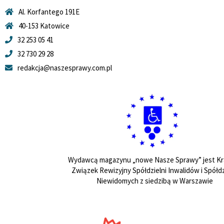
Al. Korfantego 191E
40-153 Katowice
32 253 05 41
32 730 29 28
redakcja@naszesprawy.com.pl
Wydawcą magazynu „nowe Nasze Sprawy” jest Kr
Związek Rewizyjny Spółdzielni Inwalidów i Spółdz
Niewidomych z siedzibą w Warszawie