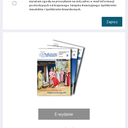
wyrażam zgodę na przesyłanie na mój adres e-mail informacji
pochodzących od Krajowego Związku Rewizyjnego Spółdzielni
Inwalidów i Spółdzielni Niewidomych.
Zapisz
E-wydanie