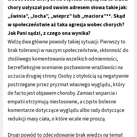
chory usłyszał pod swoim adresem słowa takie jak:
„świnia”, „locha”, „wieprz” lub „maciora”**. Skąd
w społeczeństwie aż taka agresja wobec chorych?
Jak Pani sądzi, z czego ona wynika?​
Widzę dwa główne powody takiej sytuacji. Pierwszy to
brak tolerancji w naszym społeczeństwie, skłonność do
złośliwego komentowania wszelkich odmienności,
bezrefleksyjne ocenianie pozbawione wrażliwości na
uczucia drugiej strony. Osoby z otyłością są negatywnie
postrzegane przez pryzmat własnego wyglądu, który
de facto jest objawem choroby. Zamiast wsparcia i
empatii otrzymują niestosowne, a często bolesne
komentarze dotyczące wyglądu albo rady dotyczące
redukcji masy ciała, o które wcale nie proszą.
Drugi powód to zdecydowanie brak wiedzy na temat