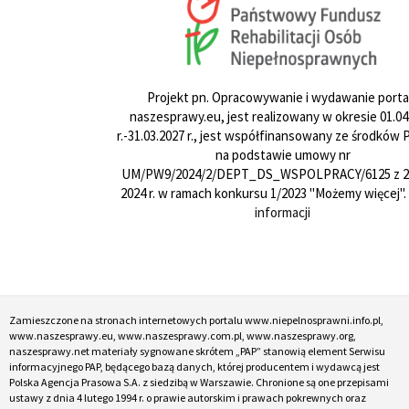
Projekt pn. Opracowywanie i wydawanie porta
naszesprawy.eu, jest realizowany w okresie 01.04
r.-31.03.2027 r., jest współfinansowany ze środków
na podstawie umowy nr
UM/PW9/2024/2/DEPT_DS_WSPOLPRACY/6125 z 24
2024 r. w ramach konkursu 1/2023 "Możemy więcej".
informacji
Zamieszczone na stronach internetowych portalu www.niepelnosprawni.info.pl,
www.naszesprawy.eu, www.naszesprawy.com.pl, www.naszesprawy.org,
naszesprawy.net materiały sygnowane skrótem „PAP” stanowią element Serwisu
informacyjnego PAP, będącego bazą danych, której producentem i wydawcą jest
Polska Agencja Prasowa S.A. z siedzibą w Warszawie. Chronione są one przepisami
ustawy z dnia 4 lutego 1994 r. o prawie autorskim i prawach pokrewnych oraz