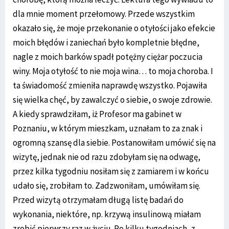
dla mnie moment przełomowy. Przede wszystkim
okazało się, że moje przekonanie o otyłości jako efekcie
moich błędów i zaniechań było kompletnie błędne,
nagle z moich barków spadł potężny ciężar poczucia
winy. Moja otyłość to nie moja wina… to moja choroba. I
ta świadomość zmieniła naprawdę wszystko. Pojawiła
się wielka chęć, by zawalczyć o siebie, o swoje zdrowie.
A kiedy sprawdziłam, iż Profesor ma gabinet w
Poznaniu, w którym mieszkam, uznałam to za znak i
ogromną szansę dla siebie. Postanowiłam umówić się na
wizytę, jednak nie od razu zdobyłam się na odwagę,
przez kilka tygodniu nosiłam się z zamiarem i w końcu
udało się, zrobiłam to. Zadzwoniłam, umówiłam się.
Przed wizytą otrzymałam długą listę badań do
wykonania, niektóre, np. krzywą insulinową miałam
zrobić pierwszy raz w życiu. Po kilku tygodniach, z