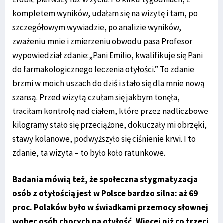
kompletem wyników, udałam się na wizytę i tam, po
szczegółowym wywiadzie, po analizie wyników,
zważeniu mnie i zmierzeniu obwodu pasa Profesor
wypowiedział zdanie:„Pani Emilio, kwalifikuje się Pani
do farmakologicznego leczenia otyłości.” To zdanie
brzmi w moich uszach do dziś i stało się dla mnie nową
szansą. Przed wizytą czułam się jakbym tonęła,
traciłam kontrolę nad ciałem, które przez nadliczbowe
kilogramy stało się przeciążone, dokuczały mi obrzęki,
stawy kolanowe, podwyższyło się ciśnienie krwi. I to
zdanie, ta wizyta – to było koło ratunkowe.
Badania mówią też, że społeczna stygmatyzacja
osób z otyłością jest w Polsce bardzo silna: aż 69
proc. Polaków było w świadkami przemocy słownej
wobec osób chorych na otyłość. Więcej niż co trzeci