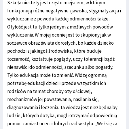
Szkoła niestety jest często miejscem, w którym
funkcjonują różne negatywne zjawiska, stygmatyzacja i
wykluczanie z powodu każdej odmienności także .
Otyłość jest tu tylko jednym z możliwych powodów
wykluczenia. W mojej ocenie jest to skupiony jak w
soczewce obraz świata dorosłych, bo każde dziecko
pochodzi z jakiegoś środowiska, które buduje
tożsamość, kształtuje poglądy, uczy tolerancji bądź
nienawiści do odmienności, szacunku albo pogardy.
Tylko edukacja może to zmienić. Widzę ogromną
potrzebę edukacji dzieci i przede wszystkim ich
rodziców na temat choroby otyłościowej,
mechanizmów jej powstawania, nasilania się,
diagnozowania i leczenia. Ta wiedza jest niezbędna by
ludzie, których dotyka, mogli otrzymać odpowiednią
pomoc zamiast ocen i dobrych rad w stylu: „Weź się za