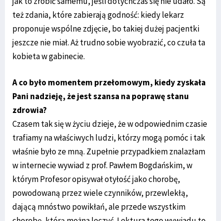
jak to zrobić samemu, jeśli dotychczas się nie udało. Są
też zdania, które zabierają godność: kiedy lekarz
proponuje wspólne zdjęcie, bo takiej dużej pacjentki
jeszcze nie miał. Aż trudno sobie wyobrazić, co czuła ta
kobieta w gabinecie.
A co było momentem przełomowym, kiedy zyskała
Pani nadzieję, że jest szansa na poprawę stanu
zdrowia?
Czasem tak się w życiu dzieje, że w odpowiednim czasie
trafiamy na właściwych ludzi, którzy mogą pomóc i tak
właśnie było ze mną. Zupełnie przypadkiem znalazłam
w internecie wywiad z prof. Pawłem Bogdańskim, w
którym Profesor opisywał otyłość jako chorobę,
powodowaną przez wiele czynników, przewlekłą,
dającą mnóstwo powikłań, ale przede wszystkim
chorobę, którą można leczyć. Lektura tego wywiadu to