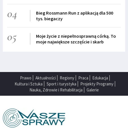
04
Bieg Rossmann Run z aplikacją dla 500
tys. biegaczy
05
Moje życie z niepełnosprawną córką. To
moje największe szczęście i skarb
Prawo
Aktualności
Regiony
Praca
Edukacja
Kultura i Sztuka
Sport i turystyka
Projekty Programy
Nauka, Zdrowie i Rehabilitacja
Galerie