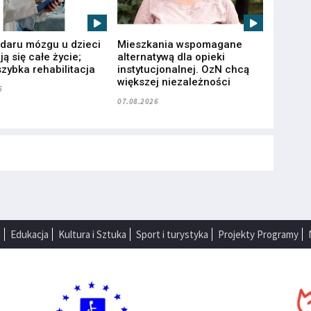
udaru mózgu u dzieci
Mieszkania wspomagane
ą się całe życie;
alternatywą dla opieki
zybka rehabilitacja
instytucjonalnej. OzN chcą
większej niezależności
6
07.08.2026
a
Edukacja
Kultura i Sztuka
Sport i turystyka
Projekty Programy