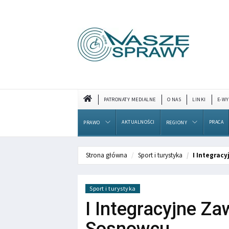
PATRONATY MEDIALNE
O NAS
LINKI
E-WY
AKTUALNOŚCI
PRACA
PRAWO
REGIONY
Strona główna
Sport i turystyka
I Integrac
Sport i turystyka
I Integracyjne Z