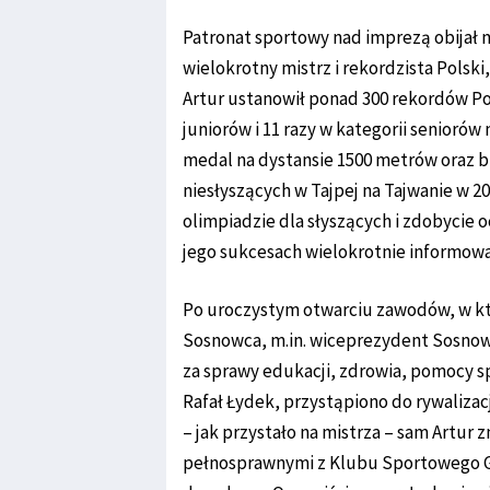
Patronat sportowy nad imprezą obijał n
wielokrotny mistrz i rekordzista Polsk
Artur ustanowił ponad 300 rekordów Po
juniorów i 11 razy w kategorii senioró
medal na dystansie 1500 metrów oraz 
niesłyszących w Tajpej na Tajwanie w 20
olimpiadzie dla słyszących i zdobycie
jego sukcesach wielokrotnie informow
Po uroczystym otwarciu zawodów, w któ
Sosnowca, m.in. wiceprezydent Sosno
za sprawy edukacji, zdrowia, pomocy sp
Rafał Łydek, przystąpiono do rywalizac
– jak przystało na mistrza – sam Artur 
pełnosprawnymi z Klubu Sportowego G