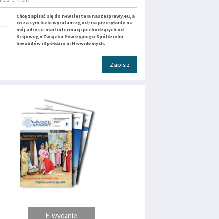
Chcę zapisać się do newslettera naszesprawy.eu, a
co za tym idzie wyrażam zgodę na przesyłanie na
mój adres e-mail informacji pochodzących od
Krajowego Związku Rewizyjnego Spółdzielni
Inwalidów i Spółdzielni Niewidomych.
Zapisz
E-wydanie