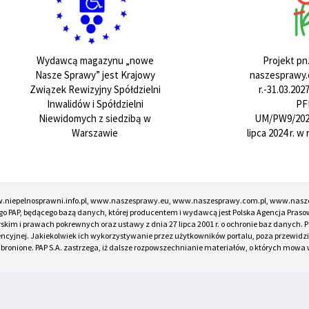
Projekt pn
Wydawcą magazynu „nowe
naszesprawy.e
Nasze Sprawy” jest Krajowy
r.-31.03.20
Związek Rewizyjny Spółdzielni
PF
Inwalidów i Spółdzielni
UM/PW9/202
Niewidomych z siedzibą w
lipca 2024 r. 
Warszawie
w.niepelnosprawni.info.pl, www.naszesprawy.eu, www.naszesprawy.com.pl, www.nasz
o PAP, będącego bazą danych, której producentem i wydawcą jest Polska Agencja Prasow
torskim i prawach pokrewnych oraz ustawy z dnia 27 lipca 2001 r. o ochronie baz danych
encyjnej. Jakiekolwiek ich wykorzystywanie przez użytkowników portalu, poza przewidz
onione. PAP S.A. zastrzega, iż dalsze rozpowszechnianie materiałów, o których mowa w ar