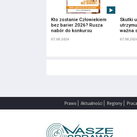
Kto zostanie Człowiekiem
Skutki 
bez barier 2026? Rusza
utrzymuj
nabór do konkursu
ważna s
07.08.2026
07.08.202
Prawo
Aktualności
Regiony
Prac