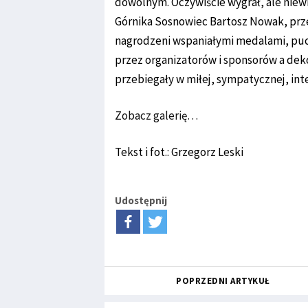
dowolnym. Oczywiście wygrał, ale nie
Górnika Sosnowiec Bartosz Nowak, prze
nagrodzeni wspaniałymi medalami, p
przez organizatorów i sponsorów a dek
przebiegały w miłej, sympatycznej, int
Zobacz galerię…
Tekst i fot.: Grzegorz Leski
Udostępnij
POPRZEDNI ARTYKUŁ