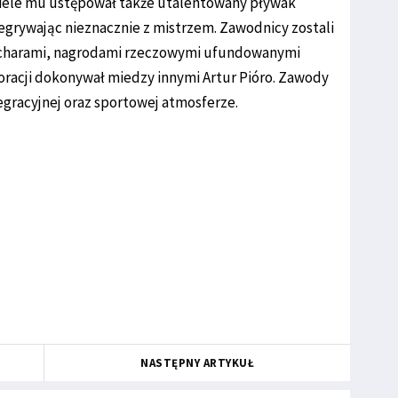
wiele mu ustępował także utalentowany pływak
grywając nieznacznie z mistrzem. Zawodnicy zostali
ucharami, nagrodami rzeczowymi ufundowanymi
oracji dokonywał miedzy innymi Artur Pióro. Zawody
egracyjnej oraz sportowej atmosferze.
NASTĘPNY ARTYKUŁ