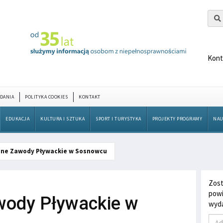
Kont
DANIA
POLITYKA COOKIES
KONTAKT
EDUKACJA
KULTURA I SZTUKA
SPORT I TURYSTYKA
PROJEKTY PROGRAMY
NAU
yjne Zawody Pływackie w Sosnowcu
Zost
powi
awody Pływackie w
wyda