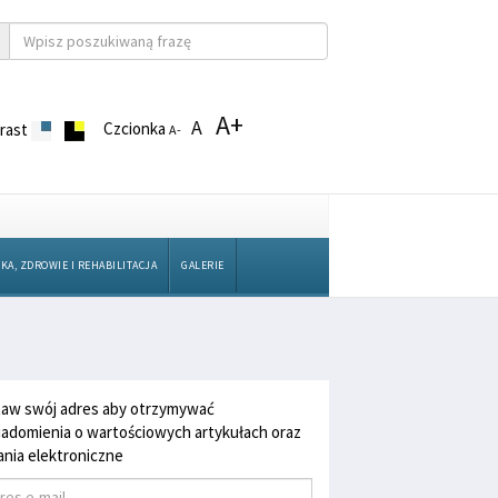
A+
A
Czcionka
rast
A-
KA, ZDROWIE I REHABILITACJA
GALERIE
aw swój adres aby otrzymywać
adomienia o wartościowych artykułach oraz
nia elektroniczne