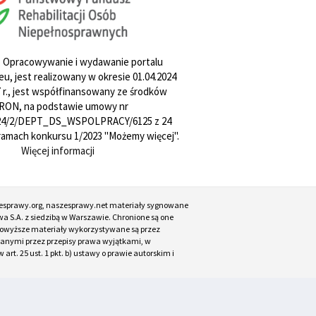
. Opracowywanie i wydawanie portalu
u, jest realizowany w okresie 01.04.2024
27 r., jest współfinansowany ze środków
RON, na podstawie umowy nr
4/2/DEPT_DS_WSPOLPRACY/6125 z 24
w ramach konkursu 1/2023 "Możemy więcej".
Więcej informacji
esprawy.org, naszesprawy.net materiały sygnowane
a S.A. z siedzibą w Warszawie. Chronione są one
. Powyższe materiały wykorzystywane są przez
ianymi przez przepisy prawa wyjątkami, w
t. 25 ust. 1 pkt. b) ustawy o prawie autorskim i