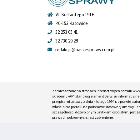
Al. Korfantego 191E
40-153 Katowice
32 253 05 41
32 730 29 28
redakcja@naszesprawy.com.pl
Zamieszczone na stronach internetowych portalu ww
skrótem „PAP” stanowią element Serwisu informacyjneg
przepisami ustawy z dnia 4 lutego 1994 r. o prawie au
właściciela portalu na podstawie stosownej umowy lic
szczególności dozwolonym użytkiem osobistym, jest zabr
prawach pokrewnych, jest zabronione.