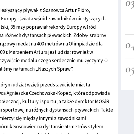
0
iesłyszący pływak z Sosnowca Artur Pióro,
i, Europy i świata wśród zawodników niesłyszących.
lski, 35 razy poprawiał rekordy Europy wśród
w na różnych dystansach pływackich. Zdobył srebrny
0
brązowy medal na 400 metrów na Olimpiadzie dla
09 r. Marzeniem Artura jest udział również w
 oczywiście medalu czego serdecznie mu życzymy. O
0
aliśmy na łamach „Naszych Spraw”.
rym udział wzięli przedstawiciele miasta
wca Agnieszka Czechowska-Kopeć, która odpowiada
ołecznej, kultury i sportu, a także dyrektor MOSiR
ji sportowej na różnych dystansach pływackich. Także
zmierzył się między innymi z zawodnikami
órnik Sosnowiec na dystansie 50 metrów stylem