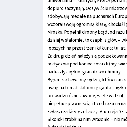
uniwersalna – i dla tych, którzy potraf
dopiero zaczynają. Oczywiście mistrzowi
zdobywają medale na pucharach Europy 
wczoraj swoją ogromną klasę, chociaż I
Mrozka. Popełnił drobny błąd, od razu k
dzisiaj w slalomie, to czapki z głów – w
lepszych na przestrzeni kilkunastu lat,
Za drugi dzień należy się podziękowani
faktycznie pod koniec zmarzliśmy, wiało
nadeszły ciężkie, granatowe chmury.
Byłem zachwycony sędzią, który nam ro
uwag na temat slalomu giganta, ciężko 
prowadzi różne zawody, wiele widział, 
niepełnosprawnością i to od razu na 
zwłaszcza kiedy zobaczył Andrzeja Szcz
Sikorski zrobił na nim wrażenie – nie m