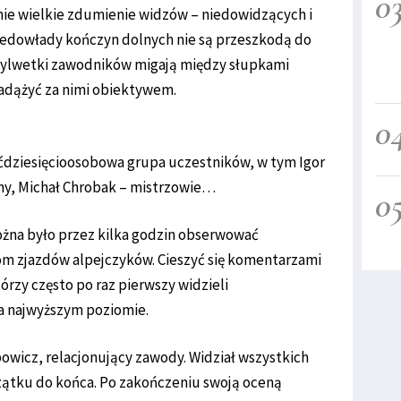
0
ie wielkie zdumienie widzów – niedowidzących i
iedowłady kończyn dolnych nie są przeszkodą do
sylwetki zawodników migają między słupkami
nadążyć za nimi obiektywem.
0
ześćdziesięcioosobowa grupa uczestników, w tym Igor
sny, Michał Chrobak – mistrzowie…
0
ożna było przez kilka godzin obserwować
m zjazdów alpejczyków. Cieszyć się komentarzami
rzy często po raz pierwszy widzieli
Na najwyższym poziomie.
owicz, relacjonujący zawody. Widział wszystkich
zątku do końca. Po zakończeniu swoją oceną