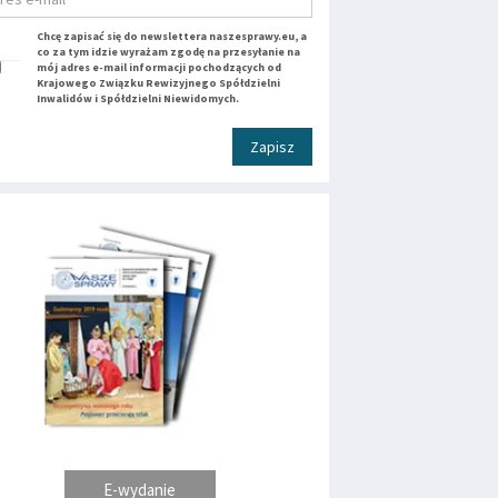
Chcę zapisać się do newslettera naszesprawy.eu, a
co za tym idzie wyrażam zgodę na przesyłanie na
mój adres e-mail informacji pochodzących od
Krajowego Związku Rewizyjnego Spółdzielni
Inwalidów i Spółdzielni Niewidomych.
Zapisz
E-wydanie