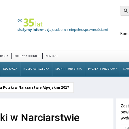
Kont
DANIA
POLITYKA COOKIES
KONTAKT
EDUKACJA
KULTURA I SZTUKA
SPORT I TURYSTYKA
PROJEKTY PROGRAMY
NAU
a Polski w Narciarstwie Alpejskim 2017
Zost
powi
ki w Narciarstwie
wyda