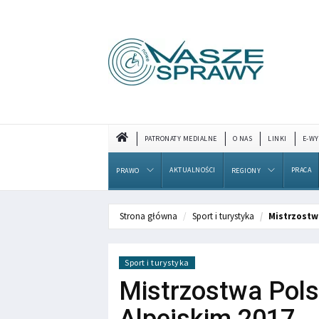
PATRONATY MEDIALNE
O NAS
LINKI
E-WY
AKTUALNOŚCI
PRACA
PRAWO
REGIONY
Strona główna
Sport i turystyka
Mistrzostw
Sport i turystyka
Mistrzostwa Pols