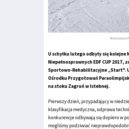
Mistrzostwa P
U schyłku lutego odbyły się kolejne
Niepełnosprawnych EDF CUP 2017, z
Sportowo-Rehabilitacyjne „Start"
Ośrodku Przygotowań Paraolimpijski
na stoku Zagroń w Istebnej.
Pierwszy dzień, przypadający w niedzie
klasyfikacja medyczna, odprawa techni
konkurencje odbywają się dopiero w pon
mogliśmy podziwiać nieprawdopodobne