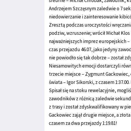
srebrne – Michał Chrobak, zawodnik, któ
Andrzejem Szczęsnym zaledwie o 7 se
niedowierzanie i zainteresowanie kibicó
Zresztą podczas uroczystości wręczani
podziw, wzruszenie; wrócił Michał Klos
najważniejszych imprez europejskich – 
czas przejazdu 46.07, jako jedyny zawod
nie powiodło się tak dobrze – został z
Niesamowitych emocji dostarczyli równ
trzecie miejsce – Zygmunt Gackowiec, 
świata – Igor Sikorski, z czasem 1:37.00
Spisał się na stoku rewelacyjnie, mog
zawodników z różnicą zaledwie sekundy
z trasy i został zdyskwalifikowany w pi
Gackowiec zajął drugie miejsce, a złota
czasem za dwa przejazdy 1:19.81!