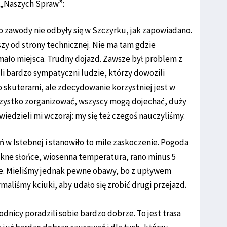
i „Naszych Spraw”:
o zawody nie odbyły się w Szczyrku, jak zapowiadano.
szy od strony technicznej. Nie ma tam gdzie
ało miejsca. Trudny dojazd. Zawsze był problem z
i bardzo sympatyczni ludzie, którzy dowozili
 skuterami, ale zdecydowanie korzystniej jest w
 wszystko zorganizować, wszyscy mogą dojechać, duży
iedzieli mi wczoraj: my się też czegoś nauczyliśmy.
ń w Istebnej i stanowiło to mile zaskoczenie. Pogoda
ękne słońce, wiosenna temperatura, rano minus 5
ie. Mieliśmy jednak pewne obawy, bo z upływem
maliśmy kciuki, aby udało się zrobić drugi przejazd.
dnicy poradzili sobie bardzo dobrze. To jest trasa