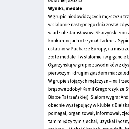
świetnie jeździć!
Wyniki, medale
W grupie niedowidzących mężczyzn trze
w slalomie następnego dnia został zdy
w udziale Jarosławowi Skarżyńskiemu
konkurencjach otrzymał Tadeusz Sypień
ostatnio w Pucharze Europy, na mistrz
złote medale. I w slalomie i w gigancie
Ogarzyńską w grupie zawodników z dys
pierwszym i drugim zjazdem miał zaled
W grupie stojących mężczyzn – na trz
brązowe zdobył Kamil Gregorczyk ze S
Białce Tatrzańskiej). Slalom wygrał And
obecnie występujący w klubie z Bielska
pomagał, organizował, informował, zjeż
tam między tym zjechał, uzyskał łączny