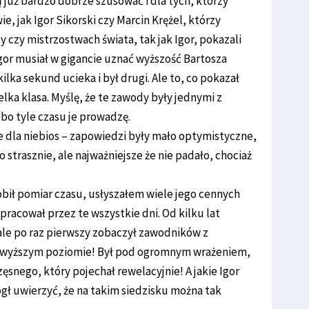
ią już bardzo dobrze szusować i dla tych, którzy
e, jak Igor Sikorski czy Marcin Krężel, którzy
czy mistrzostwach świata, tak jak Igor, pokazali
gor musiał w gigancie uznać wyższość Bartosza
ilka sekund ucieka i był drugi. Ale to, co pokazał
ielka klasa. Myślę, że te zawody były jednymi z
 bo tyle czasu je prowadzę.
e dla niebios – zapowiedzi były mało optymistyczne,
 strasznie, ale najważniejsze że nie padało, chociaż
bił pomiar czasu, usłyszałem wiele jego cennych
pracował przez te wszystkie dni. Od kilku lat
ale po raz pierwszy zobaczył zawodników z
najwyższym poziomie! Był pod ogromnym wrażeniem,
ęsnego, który pojechał rewelacyjnie! A jakie Igor
ógł uwierzyć, że na takim siedzisku można tak