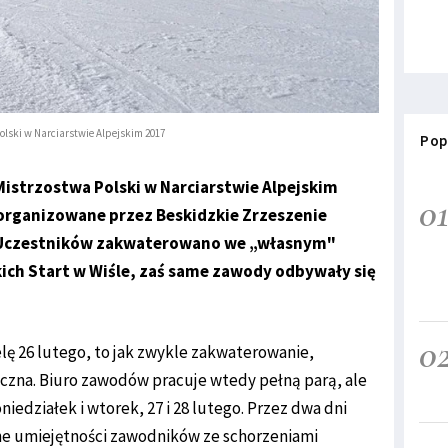
olski w Narciarstwie Alpejskim 2017
Pop
 Mistrzostwa Polski w Narciarstwie Alpejskim
0
organizowane przez Beskidzkie Zrzeszenie
. Uczestników zakwaterowano we „własnym"
ch Start w Wiśle, zaś same zawody odbywały się
0
lę 26 lutego, to jak zwykle zakwaterowanie,
czna. Biuro zawodów pracuje wtedy pełną parą, ale
iedziałek i wtorek, 27 i 28 lutego. Przez dwa dni
 umiejętności zawodników ze schorzeniami