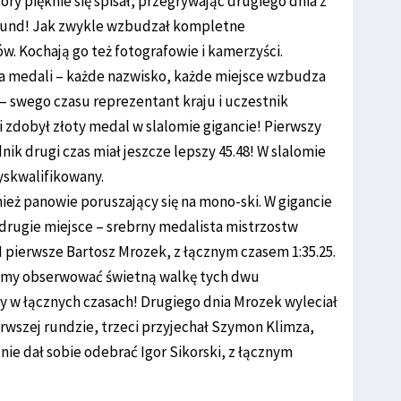
ry pięknie się spisał, przegrywając drugiego dnia z
kund! Jak zwykle wzbudzał kompletne
w. Kochają go też fotografowie i kamerzyści.
a medali – każde nazwisko, każde miejsce wzbudza
 – swego czasu reprezentant kraju i uczestnik
i zdobył złoty medal w slalomie gigancie! Pierwszy
nik drugi czas miał jeszcze lepszy 45.48! W slalomie
dyskwalifikowany.
ież panowie poruszający się na mono-ski. W gigancie
drugie miejsce – srebrny medalista mistrzostw
. I pierwsze Bartosz Mrozek, z łącznym czasem 1:35.25.
liśmy obserwować świetną walkę tych dwu
 w łącznych czasach! Drugiego dnia Mrozek wyleciał
erwszej rundzie, trzeci przyjechał Szymon Klimza,
 nie dał sobie odebrać Igor Sikorski, z łącznym