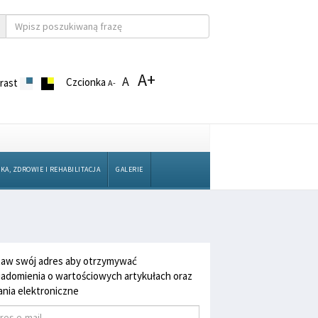
A+
A
Czcionka
rast
A-
KA, ZDROWIE I REHABILITACJA
GALERIE
aw swój adres aby otrzymywać
adomienia o wartościowych artykułach oraz
nia elektroniczne