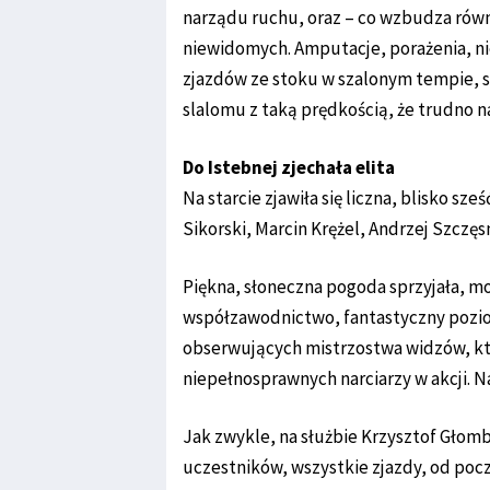
narządu ruchu, oraz – co wzbudza równ
niewidomych. Amputacje, porażenia, n
zjazdów ze stoku w szalonym tempie, 
slalomu z taką prędkością, że trudno 
Do Istebnej zjechała elita
Na starcie zjawiła się liczna, blisko s
Sikorski, Marcin Krężel, Andrzej Szczę
Piękna, słoneczna pogoda sprzyjała, m
współzawodnictwo, fantastyczny pozio
obserwujących mistrzostwa widzów, któ
niepełnosprawnych narciarzy w akcji. 
Jak zwykle, na służbie Krzysztof Głomb
uczestników, wszystkie zjazdy, od poc