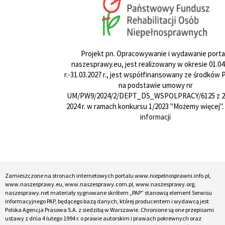
Projekt pn. Opracowywanie i wydawanie porta
naszesprawy.eu, jest realizowany w okresie 01.04
r.-31.03.2027 r., jest współfinansowany ze środków
na podstawie umowy nr
UM/PW9/2024/2/DEPT_DS_WSPOLPRACY/6125 z 24
2024 r. w ramach konkursu 1/2023 "Możemy więcej".
informacji
Zamieszczone na stronach internetowych portalu www.niepelnosprawni.info.pl,
www.naszesprawy.eu, www.naszesprawy.com.pl, www.naszesprawy.org,
naszesprawy.net materiały sygnowane skrótem „PAP” stanowią element Serwisu
informacyjnego PAP, będącego bazą danych, której producentem i wydawcą jest
Polska Agencja Prasowa S.A. z siedzibą w Warszawie. Chronione są one przepisami
ustawy z dnia 4 lutego 1994 r. o prawie autorskim i prawach pokrewnych oraz