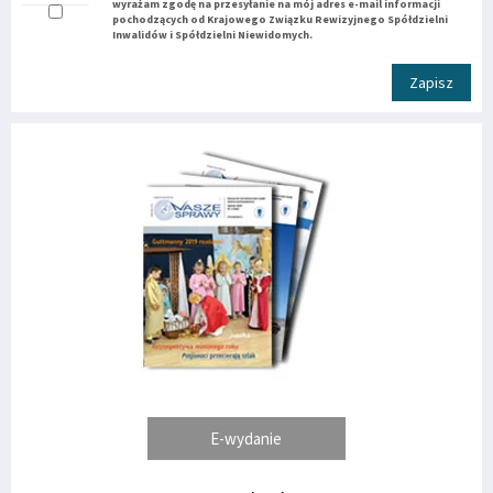
wyrażam zgodę na przesyłanie na mój adres e-mail informacji
pochodzących od Krajowego Związku Rewizyjnego Spółdzielni
Inwalidów i Spółdzielni Niewidomych.
Zapisz
E-wydanie