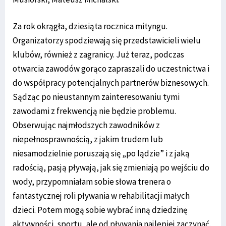
Za rok okrągła, dziesiąta rocznica mityngu.
Organizatorzy spodziewają się przedstawicieli wielu
klubów, również z zagranicy. Już teraz, podczas
otwarcia zawodów gorąco zapraszali do uczestnictwa i
do współpracy potencjalnych partnerów biznesowych.
Sądząc po nieustannym zainteresowaniu tymi
zawodami z frekwencją nie będzie problemu.
Obserwując najmłodszych zawodników z
niepełnosprawnością, z jakim trudem lub
niesamodzielnie poruszają się „po lądzie” i z jaką
radością, pasją pływają, jak się zmieniają po wejściu do
wody, przypomniałam sobie słowa trenera o
fantastycznej roli pływania w rehabilitacji małych
dzieci. Potem mogą sobie wybrać inną dziedzinę
aktywności, sportu, ale od pływania najlepiej zaczynać,