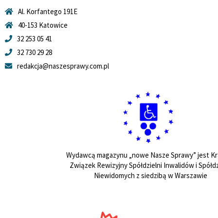
Al. Korfantego 191E
40-153 Katowice
32 253 05 41
32 730 29 28
redakcja@naszesprawy.com.pl
Wydawcą magazynu „nowe Nasze Sprawy” jest Kr
Związek Rewizyjny Spółdzielni Inwalidów i Spółdz
Niewidomych z siedzibą w Warszawie