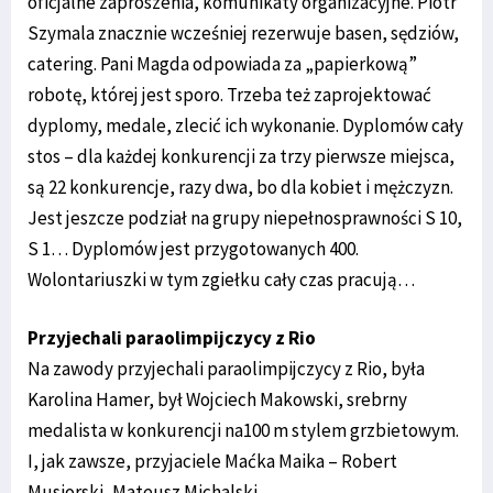
oficjalne zaproszenia, komunikaty organizacyjne. Piotr
Szymala znacznie wcześniej rezerwuje basen, sędziów,
catering. Pani Magda odpowiada za „papierkową”
robotę, której jest sporo. Trzeba też zaprojektować
dyplomy, medale, zlecić ich wykonanie. Dyplomów cały
stos – dla każdej konkurencji za trzy pierwsze miejsca,
są 22 konkurencje, razy dwa, bo dla kobiet i mężczyzn.
Jest jeszcze podział na grupy niepełnosprawności S 10,
S 1… Dyplomów jest przygotowanych 400.
Wolontariuszki w tym zgiełku cały czas pracują…
Przyjechali paraolimpijczycy z Rio
Na zawody przyjechali paraolimpijczycy z Rio, była
Karolina Hamer, był Wojciech Makowski, srebrny
medalista w konkurencji na100 m stylem grzbietowym.
I, jak zawsze, przyjaciele Maćka Maika – Robert
Musiorski, Mateusz Michalski.