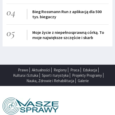
04
Bieg Rossmann Run z aplikacją dla 500
tys. biegaczy
05
Moje życie z niepełnosprawną córką. To
moje największe szczęście i skarb
Prawo
Aktualności
Regiony
Praca
Edukacja
Kultura i Sztuka
Sport i turystyka
Projekty Programy
Nauka, Zdrowie i Rehabilitacja
Galerie