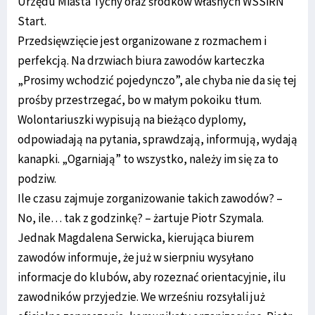
Urzędu Miasta Tychy oraz środków własnych WSSiRN
Start.
Przedsięwzięcie jest organizowane z rozmachem i
perfekcją. Na drzwiach biura zawodów karteczka
„Prosimy wchodzić pojedynczo”, ale chyba nie da się tej
prośby przestrzegać, bo w małym pokoiku tłum.
Wolontariuszki wypisują na bieżąco dyplomy,
odpowiadają na pytania, sprawdzają, informują, wydają
kanapki. „Ogarniają” to wszystko, należy im się za to
podziw.
Ile czasu zajmuje zorganizowanie takich zawodów? –
No, ile… tak z godzinkę? – żartuje Piotr Szymala.
Jednak Magdalena Serwicka, kierująca biurem
zawodów informuje, że już w sierpniu wysyłano
informacje do klubów, aby rozeznać orientacyjnie, ilu
zawodników przyjedzie. We wrześniu rozsyłali już