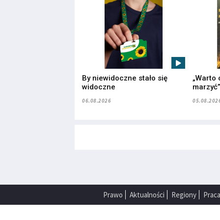
By niewidoczne stało się
„Warto 
widoczne
marzyć
06.08.2026
05.08.202
Prawo
Aktualności
Regiony
Prac