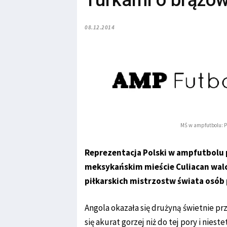
Turkami o brązo
08.12.2014
MŚ w ampfutbolu: P
Reprezentacja Polski w ampfutbolu p
meksykańskim mieście Culiacan walc
piłkarskich mistrzostw świata osób
Angola okazała się drużyną świetnie p
się akurat gorzej niż do tej pory i niest