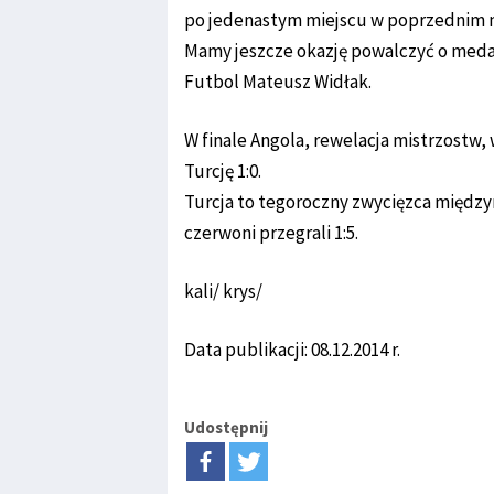
po jedenastym miejscu w poprzednim mu
Mamy jeszcze okazję powalczyć o meda
Futbol Mateusz Widłak.
W finale Angola, rewelacja mistrzostw,
Turcję 1:0.
Turcja to tegoroczny zwycięzca między
czerwoni przegrali 1:5.
kali/ krys/
Data publikacji: 08.12.2014 r.
Udostępnij