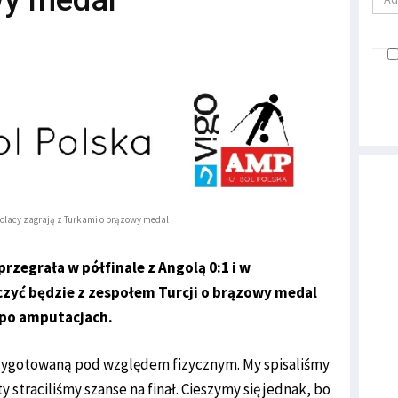
wy medal
olacy zagrają z Turkami o brązowy medal
rzegrała w półfinale z Angolą 0:1 i w
zyć będzie z zespołem Turcji o brązowy medal
 po amputacjach.
rzygotowaną pod względem fizycznym. My spisaliśmy
ety straciliśmy szanse na finał. Cieszymy się jednak, bo