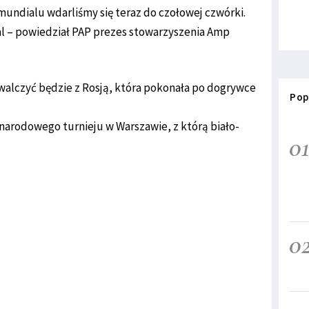
ndialu wdarliśmy się teraz do czołowej czwórki.
l – powiedział PAP prezes stowarzyszenia Amp
 walczyć będzie z Rosją, która pokonała po dogrywce
Pop
narodowego turnieju w Warszawie, z którą biało-
0
0