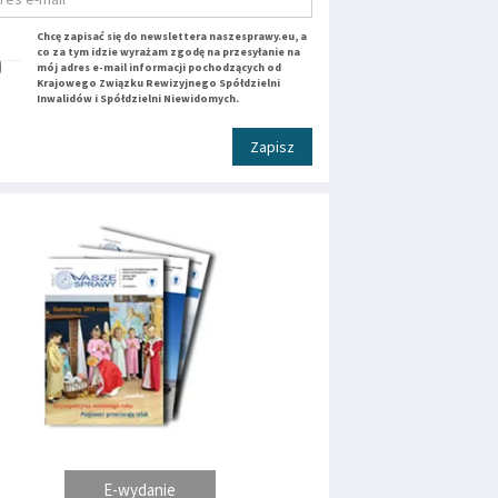
Chcę zapisać się do newslettera naszesprawy.eu, a
co za tym idzie wyrażam zgodę na przesyłanie na
mój adres e-mail informacji pochodzących od
Krajowego Związku Rewizyjnego Spółdzielni
Inwalidów i Spółdzielni Niewidomych.
Zapisz
E-wydanie