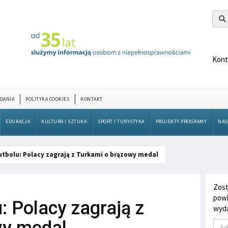
Kont
DANIA
POLITYKA COOKIES
KONTAKT
EDUKACJA
KULTURA I SZTUKA
SPORT I TURYSTYKA
PROJEKTY PROGRAMY
NAU
tbolu: Polacy zagrają z Turkami o brązowy medal
Zost
powi
 Polacy zagrają z
wyda