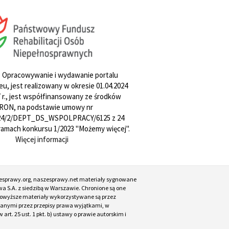
. Opracowywanie i wydawanie portalu
u, jest realizowany w okresie 01.04.2024
27 r., jest współfinansowany ze środków
RON, na podstawie umowy nr
4/2/DEPT_DS_WSPOLPRACY/6125 z 24
w ramach konkursu 1/2023 "Możemy więcej".
Więcej informacji
esprawy.org, naszesprawy.net materiały sygnowane
a S.A. z siedzibą w Warszawie. Chronione są one
. Powyższe materiały wykorzystywane są przez
ianymi przez przepisy prawa wyjątkami, w
t. 25 ust. 1 pkt. b) ustawy o prawie autorskim i