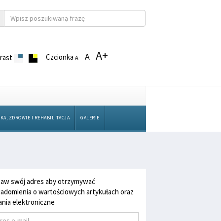
A+
A
Czcionka
rast
A-
KA, ZDROWIE I REHABILITACJA
GALERIE
aw swój adres aby otrzymywać
adomienia o wartościowych artykułach oraz
nia elektroniczne