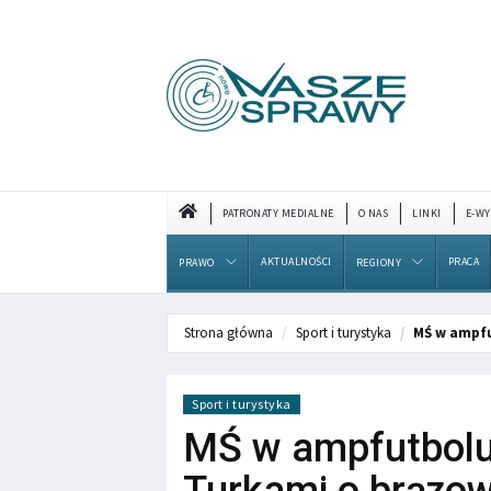
PATRONATY MEDIALNE
O NAS
LINKI
E-WY
AKTUALNOŚCI
PRACA
PRAWO
REGIONY
Strona główna
Sport i turystyka
MŚ w ampfu
Sport i turystyka
MŚ w ampfutbolu: