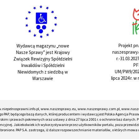
Projekt pn
Wydawcą magazynu „nowe
naszesprawy.e
Nasze Sprawy” jest Krajowy
r.-31.03.20
Związek Rewizyjny Spółdzielni
PF
Inwalidów i Spółdzielni
UM/PW9/202
Niewidomych z siedzibą w
lipca 2024 r. 
Warszawie
w.niepelnosprawni.info.pl, www.naszesprawy.eu, www.naszesprawy.com.pl, www.nasz
o PAP, będącego bazą danych, której producentem i wydawcą jest Polska Agencja Prasow
torskim i prawach pokrewnych oraz ustawy z dnia 27 lipca 2001 r. o ochronie baz danych
encyjnej. Jakiekolwiek ich wykorzystywanie przez użytkowników portalu, poza przewidz
onione. PAP S.A. zastrzega, iż dalsze rozpowszechnianie materiałów, o których mowa w ar