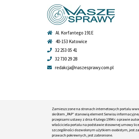
Al. Korfantego 191E
40-153 Katowice
32 253 05 41
32 730 29 28
redakcja@naszesprawy.com.pl
Zamieszczone na stronach internetowych portalu ww
skrótem „PAP” stanowią element Serwisu informacyjneg
przepisami ustawy z dnia 4 lutego 1994 r. o prawie au
właściciela portalu na podstawie stosownej umowy lic
szczególności dozwolonym użytkiem osobistym, jest zabr
prawach pokrewnych, jest zabronione.