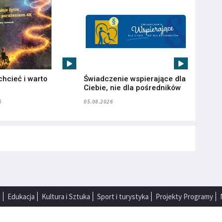
chcieć i warto
Świadczenie wspierające dla
”
Ciebie, nie dla pośredników
6
05.08.2026
a
Edukacja
Kultura i Sztuka
Sport i turystyka
Projekty Programy