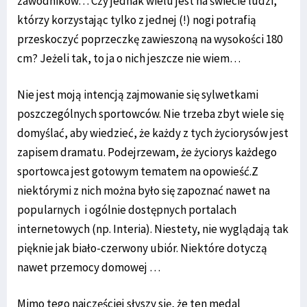
zawodników… Czy jednak wielu jest na świecie ludzi,
którzy korzystając tylko z jednej (!) nogi potrafią
przeskoczyć poprzeczkę zawieszoną na wysokości 180
cm? Jeżeli tak, to ja o nich jeszcze nie wiem…
Nie jest moją intencją zajmowanie się sylwetkami
poszczególnych sportowców. Nie trzeba zbyt wiele się
domyślać, aby wiedzieć, że każdy z tych życiorysów jest
zapisem dramatu. Podejrzewam, że życiorys każdego
sportowca jest gotowym tematem na opowieść.Z
niektórymi z nich można było się zapoznać nawet na
popularnych i ogólnie dostępnych portalach
internetowych (np. Interia). Niestety, nie wyglądają tak
pięknie jak biało-czerwony ubiór. Niektóre dotyczą
nawet przemocy domowej …
Mimo tego najczęściej słyszy się, że ten medal