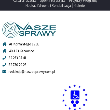
Kultura i Sztuka
Sport i turystyka
Projekty Programy
Nauka, Zdrowie i Rehabilitacja
Galerie
Al. Korfantego 191E
40-153 Katowice
32 253 05 41
32 730 29 28
redakcja@naszesprawy.com.pl