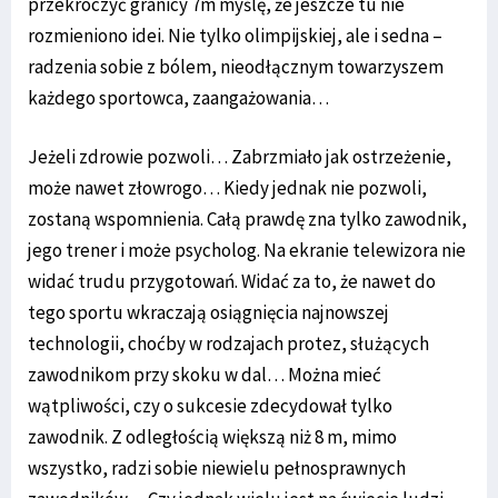
przekroczyć granicy 7m myślę, że jeszcze tu nie
rozmieniono idei. Nie tylko olimpijskiej, ale i sedna –
radzenia sobie z bólem, nieodłącznym towarzyszem
każdego sportowca, zaangażowania…
Jeżeli zdrowie pozwoli… Zabrzmiało jak ostrzeżenie,
może nawet złowrogo… Kiedy jednak nie pozwoli,
zostaną wspomnienia. Całą prawdę zna tylko zawodnik,
jego trener i może psycholog. Na ekranie telewizora nie
widać trudu przygotowań. Widać za to, że nawet do
tego sportu wkraczają osiągnięcia najnowszej
technologii, choćby w rodzajach protez, służących
zawodnikom przy skoku w dal… Można mieć
wątpliwości, czy o sukcesie zdecydował tylko
zawodnik. Z odległością większą niż 8 m, mimo
wszystko, radzi sobie niewielu pełnosprawnych