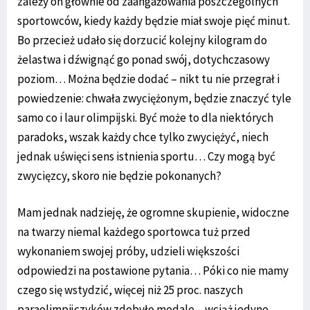
zależy on głównie od zaangażowania poszczególnych
sportowców, kiedy każdy będzie miał swoje pięć minut.
Bo przecież udało się dorzucić kolejny kilogram do
żelastwa i dźwignąć go ponad swój, dotychczasowy
poziom… Można będzie dodać – nikt tu nie przegrał i
powiedzenie: chwała zwyciężonym, będzie znaczyć tyle
samo co i laur olimpijski. Być może to dla niektórych
paradoks, wszak każdy chce tylko zwyciężyć, niech
jednak uświęci sens istnienia sportu… Czy mogą być
zwycięzcy, skoro nie będzie pokonanych?
Mam jednak nadzieję, że ogromne skupienie, widoczne
na twarzy niemal każdego sportowca tuż przed
wykonaniem swojej próby, udzieli większości
odpowiedzi na postawione pytania… Póki co nie mamy
czego się wstydzić, więcej niż 25 proc. naszych
paraolimpijczyków zdobyło medale – wciąż jedyne