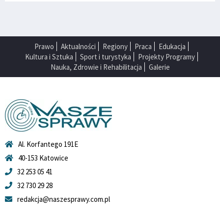
Prawo
Aktualności
Regiony
Praca
Edukacja
Kultura i Sztuka
Sport i turystyka
Projekty Programy
Nauka, Zdrowie i Rehabilitacja
Galerie
Al. Korfantego 191E
40-153 Katowice
32 253 05 41
32 730 29 28
redakcja@naszesprawy.com.pl