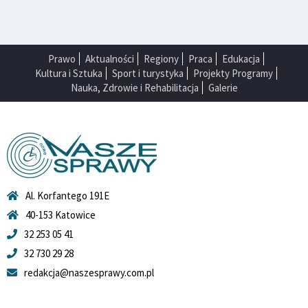
Prawo
Aktualności
Regiony
Praca
Edukacja
Kultura i Sztuka
Sport i turystyka
Projekty Programy
Nauka, Zdrowie i Rehabilitacja
Galerie
Al. Korfantego 191E
40-153 Katowice
32 253 05 41
32 730 29 28
redakcja@naszesprawy.com.pl