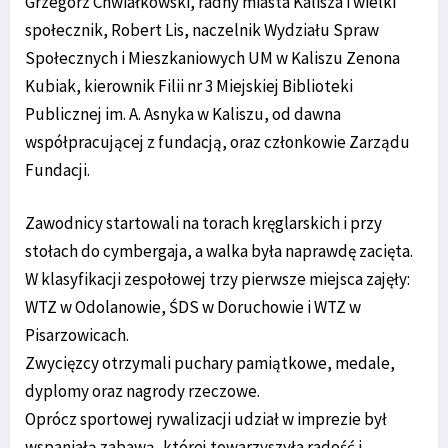
Grzegorz Chwiałkowski, radny miasta Kalisza i wielki
społecznik, Robert Lis, naczelnik Wydziału Spraw
Społecznych i Mieszkaniowych UM w Kaliszu Zenona
Kubiak, kierownik Filii nr 3 Miejskiej Biblioteki
Publicznej im. A. Asnyka w Kaliszu, od dawna
współpracującej z fundacją, oraz członkowie Zarządu
Fundacji.
Zawodnicy startowali na torach kręglarskich i przy
stołach do cymbergaja, a walka była naprawdę zacięta.
W klasyfikacji zespołowej trzy pierwsze miejsca zajęły:
WTZ w Odolanowie, ŚDS w Doruchowie i WTZ w
Pisarzowicach.
Zwycięzcy otrzymali puchary pamiątkowe, medale,
dyplomy oraz nagrody rzeczowe.
Oprócz sportowej rywalizacji udział w imprezie był
wspaniałą zabawą, której towarzyszyła radość i