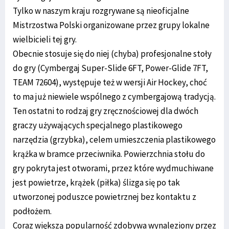
Tylko w naszym kraju rozgrywane są nieoficjalne
Mistrzostwa Polski organizowane przez grupy lokalne
wielbicieli tej gry.
Obecnie stosuje się do niej (chyba) profesjonalne stoły
do gry (Cymbergaj Super-Slide 6FT, Power-Glide 7FT,
TEAM 72604), występuje też w wersji Air Hockey, choć
to ma już niewiele wspólnego z cymbergajową tradycją.
Ten ostatni to rodzaj gry zręcznościowej dla dwóch
graczy używających specjalnego plastikowego
narzędzia (grzybka), celem umieszczenia plastikowego
krążka w bramce przeciwnika. Powierzchnia stołu do
gry pokryta jest otworami, przez które wydmuchiwane
jest powietrze, krążek (piłka) ślizga się po tak
utworzonej poduszce powietrznej bez kontaktu z
podłożem.
Coraz większą popularność zdobywa wynaleziony przez