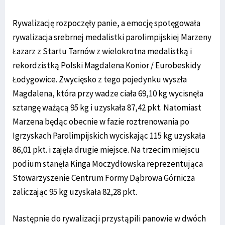
Rywalizację rozpoczęły panie, a emocję spotęgowała
rywalizacja srebrnej medalistki parolimpijskiej Marzeny
Łazarz z Startu Tarnów z wielokrotna medalistką i
rekordzistką Polski Magdalena Konior / Eurobeskidy
Łodygowice. Zwycięsko z tego pojedynku wyszła
Magdalena, która przy wadze ciała 69,10 kg wycisnęła
sztangę ważącą 95 kg i uzyskała 87,42 pkt. Natomiast
Marzena będąc obecnie w fazie roztrenowania po
Igrzyskach Parolimpijskich wyciskając 115 kg uzyskała
86,01 pkt. i zajęła drugie miejsce. Na trzecim miejscu
podium stanęła Kinga Moczydłowska reprezentująca
Stowarzyszenie Centrum Formy Dąbrowa Górnicza
zaliczając 95 kg uzyskała 82,28 pkt.
Następnie do rywalizacji przystąpili panowie w dwóch