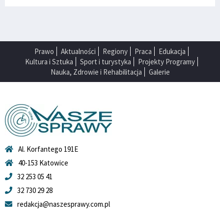
Prawo
Aktualności
Regiony
Praca
Edukacja
Kultura i Sztuka
Sport i turystyka
Projekty Programy
Nauka, Zdrowie i Rehabilitacja
Galerie
Al. Korfantego 191E
40-153 Katowice
32 253 05 41
32 730 29 28
redakcja@naszesprawy.com.pl