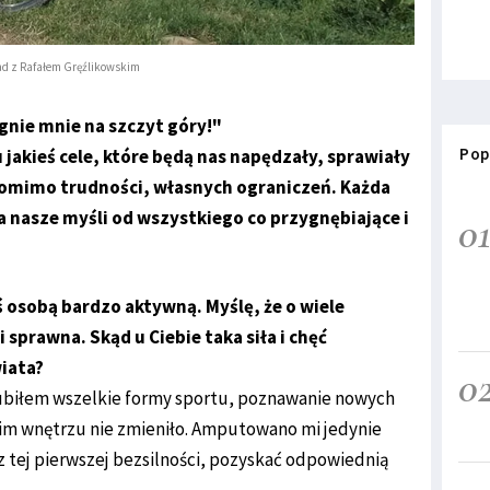
d z Rafałem Gręźlikowskim
ągnie mnie na szczyt góry!"
Pop
 jakieś cele, które będą nas napędzały, sprawiały
 pomimo trudności, własnych ograniczeń. Każda
 nasze myśli od wszystkiego co przygnębiające i
0
ś osobą bardzo aktywną. Myślę, że o wiele
 sprawna. Skąd u Ciebie taka siła i chęć
iata?
0
lubiłem wszelkie formy sportu, poznawanie nowych
moim wnętrzu nie zmieniło. Amputowano mi jedynie
z tej pierwszej bezsilności, pozyskać odpowiednią