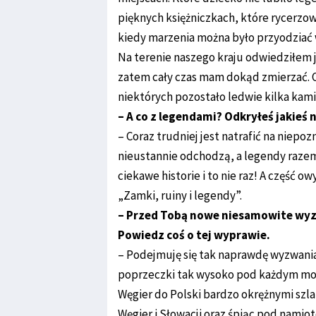
pięknych księżniczkach, które rycerzow
kiedy marzenia można było przyodziać w
Na terenie naszego kraju odwiedziłem j
zatem cały czas mam dokąd zmierzać. O
niektórych pozostało ledwie kilka ka
– A co z legendami? Odkryłeś jakieś
– Coraz trudniej jest natrafić na niepoz
nieustannie odchodzą, a legendy razem
ciekawe historie i to nie raz! A część 
„Zamki, ruiny i legendy”.
– Przed Tobą nowe niesamowite wyz
Powiedz coś o tej wyprawie.
– Podejmuję się tak naprawdę wyzwania 
poprzeczki tak wysoko pod każdym m
Węgier do Polski bardzo okrężnymi szl
Węgier i Słowacji oraz śpiąc pod namio