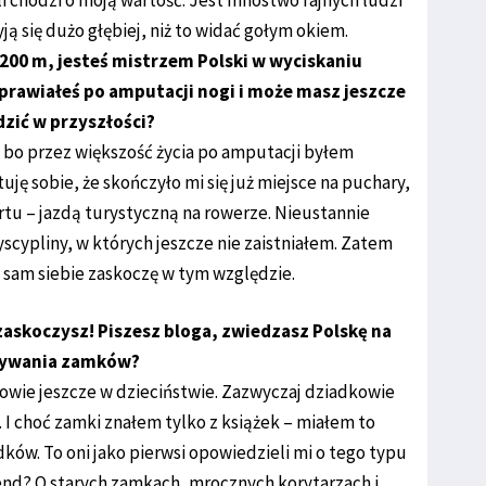
ją się dużo głębiej, niż to widać gołym okiem.
 200 m, jesteś mistrzem Polski w wyciskaniu
prawiałeś po amputacji nogi i może masz jeszcze
dzić w przyszłości?
o, bo przez większość życia po amputacji byłem
ę sobie, że skończyło mi się już miejsce na puchary,
rtu – jazdą turystyczną na rowerze. Nieustannie
scypliny, w których jeszcze nie zaistniałem. Zatem
 sam siebie zaskoczę w tym względzie.
 zaskoczysz! Piszesz bloga, zwiedzasz Polskę na
krywania zamków?
łowie jeszcze w dzieciństwie. Zazwyczaj dziadkowie
I choć zamki znałem tylko z książek – miałem to
ków. To oni jako pierwsi opowiedzieli mi o tego typu
gend? O starych zamkach, mrocznych korytarzach i