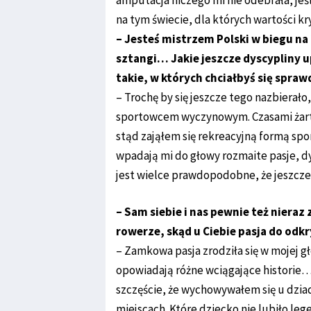
na tym świecie, dla których wartości kry
– Jesteś mistrzem Polski w biegu na
sztangi… Jakie jeszcze dyscypliny u
takie, w których chciałbyś się spraw
– Trochę by się jeszcze tego nazbierał
sportowcem wyczynowym. Czasami żartuj
stąd zająłem się rekreacyjną formą spo
wpadają mi do głowy rozmaite pasje, dy
jest wielce prawdopodobne, że jeszcze
– Sam siebie i nas pewnie też nieraz
rowerze, skąd u Ciebie pasja do od
– Zamkowa pasja zrodziła się w mojej g
opowiadają różne wciągające historie… 
szczęście, że wychowywałem się u dziad
miejscach. Które dziecko nie lubiło le