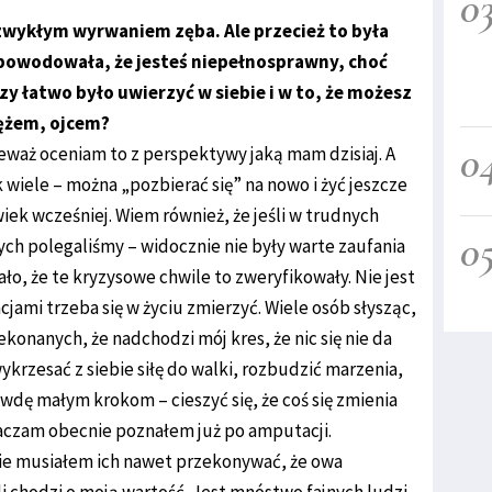
0
 zwykłym wyrwaniem zęba. Ale przecież to była
spowodowała, że jesteś niepełnosprawny, choć
zy łatwo było uwierzyć w siebie i w to, że możesz
ężem, ojcem?
0
waż oceniam to z perspektywy jaką mam dzisiaj. A
tak wiele – można „pozbierać się” na nowo i żyć jeszcze
wiek wcześniej. Wiem również, że jeśli w trudnych
0
ych polegaliśmy – widocznie nie były warte zaufania
ało, że te kryzysowe chwile to zweryfikowały. Nie jest
cjami trzeba się w życiu zmierzyć. Wiele osób słysząc,
onanych, że nadchodzi mój kres, że nic się nie da
 wykrzesać z siebie siłę do walki, rozbudzić marzenia,
awdę małym krokom – cieszyć się, że coś się zmienia
otaczam obecnie poznałem już po amputacji.
Nie musiałem ich nawet przekonywać, że owa
li chodzi o moją wartość. Jest mnóstwo fajnych ludzi