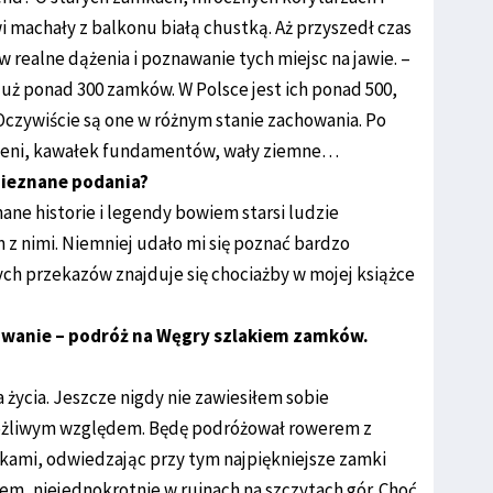
i machały z balkonu białą chustką. Aż przyszedł czas
 realne dążenia i poznawanie tych miejsc na jawie. –
uż ponad 300 zamków. W Polsce jest ich ponad 500,
czywiście są one w różnym stanie zachowania. Po
mieni, kawałek fundamentów, wały ziemne…
 nieznane podania?
nane historie i legendy bowiem starsi ludzie
 z nimi. Niemniej udało mi się poznać bardzo
owych przekazów znajduje się chociażby w mojej książce
wanie – podróż na Węgry szlakiem zamków.
życia. Jeszcze nigdy nie zawiesiłem sobie
ożliwym względem. Będę podróżował rowerem z
akami, odwiedzając przy tym najpiękniejsze zamki
tem, niejednokrotnie w ruinach na szczytach gór. Choć