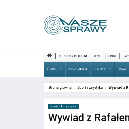
PATRONATY MEDIALNE
O NAS
LINKI
E-WY
AKTUALNOŚCI
PRACA
PRAWO
REGIONY
Strona główna
Sport i turystyka
Wywiad z R
Sport i turystyka
Wywiad z Rafałe