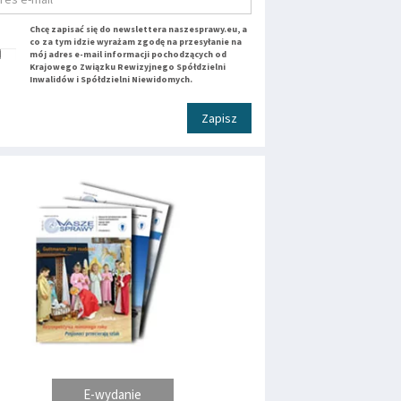
Chcę zapisać się do newslettera naszesprawy.eu, a
co za tym idzie wyrażam zgodę na przesyłanie na
mój adres e-mail informacji pochodzących od
Krajowego Związku Rewizyjnego Spółdzielni
Inwalidów i Spółdzielni Niewidomych.
Zapisz
E-wydanie