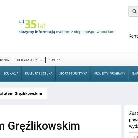
Kont
DANIA
POLITYKA COOKIES
KONTAKT
EDUKACJA
KULTURA I SZTUKA
SPORT I TURYSTYKA
PROJEKTY PROGRAMY
NAU
afałem Gręźlikowskim
Zost
powi
m Gręźlikowskim
wyda