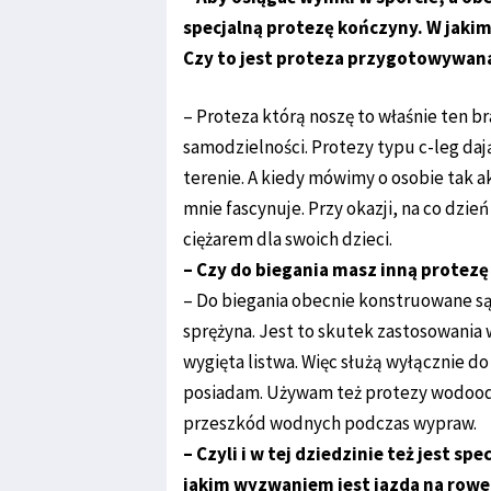
specjalną protezę kończyny. W jakim 
Czy to jest proteza przygotowywan
– Proteza którą noszę to właśnie ten b
samodzielności. Protezy typu c-leg da
terenie. A kiedy mówimy o osobie tak ak
mnie fascynuje. Przy okazji, na co dzie
ciężarem dla swoich dzieci.
– Czy do biegania masz inną protezę
– Do biegania obecnie konstruowane są
sprężyna. Jest to skutek zastosowania 
wygięta listwa. Więc służą wyłącznie do
posiadam. Używam też protezy wodood
przeszkód wodnych podczas wypraw.
– Czyli i w tej dziedzinie też jest sp
jakim wyzwaniem jest jazda na rowe