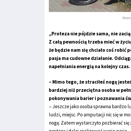
Wywia
„Proteza nie pójdzie sama, nie zaci
Z całą pewnością trzeba mieć w życiu
że będzie nam się chciało coś robić
pasja ma cudowne działanie. Odciąga
napełniania energią na kolejny czas.
– Mimo tego, że straciłeś nogę jeste
bardziej niż przeciętna osoba w pełni
pokonywania barier i poznawania św
– Jeszcze jako osoba sprawna bardzo 
ludzi, miejsc. Po amputacji nic się w 
nogę. Zatem wystarczyło pozbierać się 
protezę i dalej realizować swoje pasje.