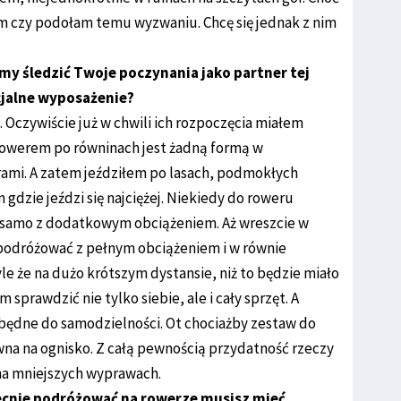
em czy podołam temu wyzwaniu. Chcę się jednak z nim
emy śledzić Twoje poczynania jako partner tej
cjalne wyposażenie?
 Oczywiście już w chwili ich rozpoczęcia miałem
 rowerem po równinach jest żadną formą w
ami. A zatem jeździłem po lasach, podmokłych
gdzie jeździ się najciężej. Niekiedy do roweru
 samo z dodatkowym obciążeniem. Aż wreszcie w
 podróżować z pełnym obciążeniem i w równie
 że na dużo krótszym dystansie, niż to będzie miało
prawdzić nie tylko siebie, ale i cały sprzęt. A
zbędne do samodzielności. Ot chociażby zestaw do
na na ognisko. Z całą pewnością przydatność rzeczy
 na mniejszych wyprawach.
becnie podróżować na rowerze musisz mieć