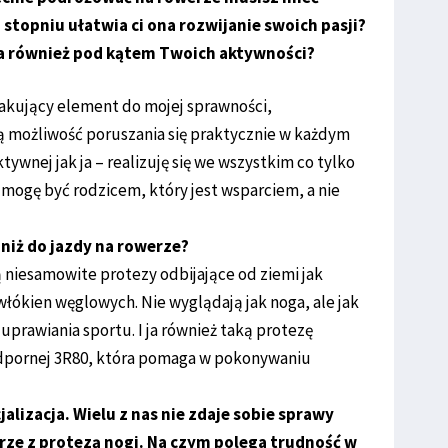
stopniu ułatwia ci ona rozwijanie swoich pasji?
a również pod kątem Twoich aktywności?
rakujący element do mojej sprawności,
ją możliwość poruszania się praktycznie w każdym
tywnej jak ja – realizuję się we wszystkim co tylko
ń mogę być rodzicem, który jest wsparciem, a nie
 niż do jazdy na rowerze?
 niesamowite protezy odbijające od ziemi jak
włókien węglowych. Nie wyglądają jak noga, ale jak
 uprawiania sportu. I ja również taką protezę
pornej 3R80, która pomaga w pokonywaniu
ecjalizacja. Wielu z nas nie zdaje sobie sprawy
rze z protezą nogi. Na czym polega trudność w