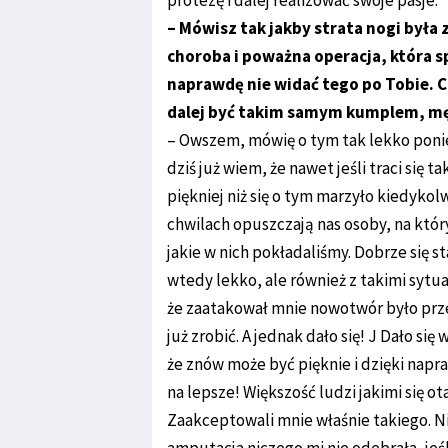
– Mówisz tak jakby strata nogi była
choroba i poważna operacja, która 
naprawdę nie widać tego po Tobie. C
dalej być takim samym kumplem, m
– Owszem, mówię o tym tak lekko ponie
dziś już wiem, że nawet jeśli traci się 
piękniej niż się o tym marzyło kiedykol
chwilach opuszczają nas osoby, na któr
jakie w nich pokładaliśmy. Dobrze się st
wtedy lekko, ale również z takimi sytua
że zaatakował mnie nowotwór było przek
już zrobić. A jednak dało się! J Dało się
że znów może być pięknie i dzięki napr
na lepsze! Większość ludzi jakimi się 
Zaakceptowali mnie właśnie takiego. 
amputacja niczego mi nie odebrała, jeś