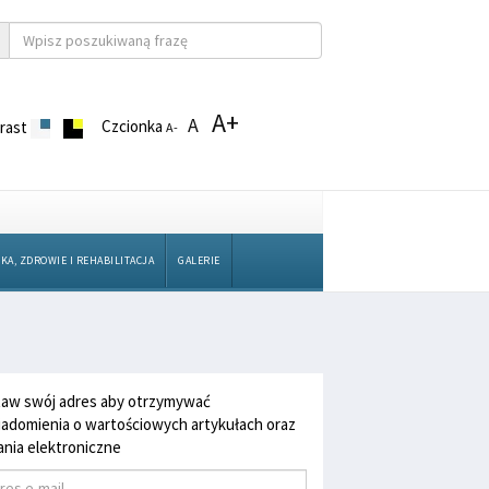
A+
A
Czcionka
rast
A-
KA, ZDROWIE I REHABILITACJA
GALERIE
aw swój adres aby otrzymywać
adomienia o wartościowych artykułach oraz
nia elektroniczne