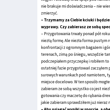
nie brakuje mi doświadczenia – nie wi
zmierzyć.
– Trzymamy za Ciebie kciuki i będzi
wyprawy. Czy zabierasz ze sobą spe
– Przygotowania trwały ponad pół roku.
niezłą formę. Ale niezła forma pustym
konfrontacji z ogromnym bagażem i gór
terenach, zimą po śniegu, wszędzie tam 
podczepiałem przyczepkę i robiłem to
ostatniej fazie przygotowań zacząłem
surowych warunkach pod namiotem, tyle
miejsce docelowo. W ten sposób mogłem s
zabieram ze sobą wszystko co jest nie
gotowania czy maczetę do rąbania drew
jakie zabieram sprawdziłem już nieraz
– Aby osiągać wyniki w sporcie, a o