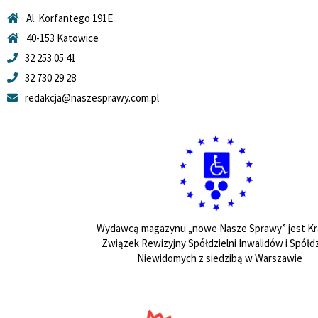
Al. Korfantego 191E
40-153 Katowice
32 253 05 41
32 730 29 28
redakcja@naszesprawy.com.pl
Wydawcą magazynu „nowe Nasze Sprawy” jest Kr
Związek Rewizyjny Spółdzielni Inwalidów i Spółdz
Niewidomych z siedzibą w Warszawie