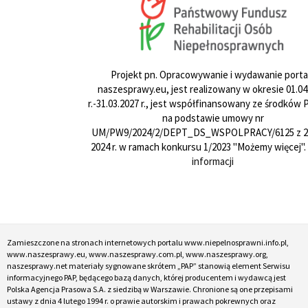
Projekt pn. Opracowywanie i wydawanie porta
naszesprawy.eu, jest realizowany w okresie 01.04
r.-31.03.2027 r., jest współfinansowany ze środków
na podstawie umowy nr
UM/PW9/2024/2/DEPT_DS_WSPOLPRACY/6125 z 24
2024 r. w ramach konkursu 1/2023 "Możemy więcej".
informacji
Zamieszczone na stronach internetowych portalu www.niepelnosprawni.info.pl,
www.naszesprawy.eu, www.naszesprawy.com.pl, www.naszesprawy.org,
naszesprawy.net materiały sygnowane skrótem „PAP” stanowią element Serwisu
informacyjnego PAP, będącego bazą danych, której producentem i wydawcą jest
Polska Agencja Prasowa S.A. z siedzibą w Warszawie. Chronione są one przepisami
ustawy z dnia 4 lutego 1994 r. o prawie autorskim i prawach pokrewnych oraz