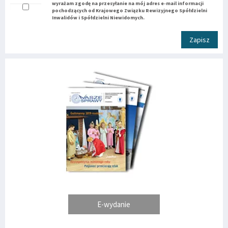
wyrażam zgodę na przesyłanie na mój adres e-mail informacji
pochodzących od Krajowego Związku Rewizyjnego Spółdzielni
Inwalidów i Spółdzielni Niewidomych.
Zapisz
E-wydanie