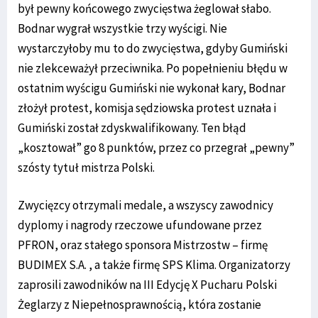
był pewny końcowego zwycięstwa żeglował słabo.
Bodnar wygrał wszystkie trzy wyścigi. Nie
wystarczyłoby mu to do zwycięstwa, gdyby Gumiński
nie zlekceważył przeciwnika. Po popełnieniu błędu w
ostatnim wyścigu Gumiński nie wykonał kary, Bodnar
złożył protest, komisja sędziowska protest uznała i
Gumiński został zdyskwalifikowany. Ten błąd
„kosztował” go 8 punktów, przez co przegrał „pewny”
szósty tytuł mistrza Polski.
Zwycięzcy otrzymali medale, a wszyscy zawodnicy
dyplomy i nagrody rzeczowe ufundowane przez
PFRON, oraz stałego sponsora Mistrzostw – firmę
BUDIMEX S.A. , a także firmę SPS Klima. Organizatorzy
zaprosili zawodników na III Edycję X Pucharu Polski
Żeglarzy z Niepełnosprawnością, która zostanie