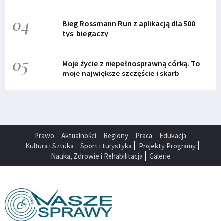
04
Bieg Rossmann Run z aplikacją dla 500
tys. biegaczy
05
Moje życie z niepełnosprawną córką. To
moje największe szczęście i skarb
Prawo
Aktualności
Regiony
Praca
Edukacja
Kultura i Sztuka
Sport i turystyka
Projekty Programy
Nauka, Zdrowie i Rehabilitacja
Galerie