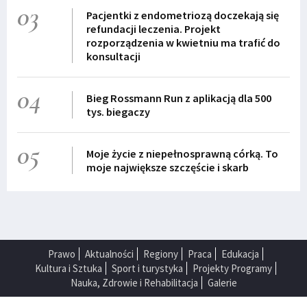
03
Pacjentki z endometriozą doczekają się
refundacji leczenia. Projekt
rozporządzenia w kwietniu ma trafić do
konsultacji
04
Bieg Rossmann Run z aplikacją dla 500
tys. biegaczy
05
Moje życie z niepełnosprawną córką. To
moje największe szczęście i skarb
Prawo
Aktualności
Regiony
Praca
Edukacja
Kultura i Sztuka
Sport i turystyka
Projekty Programy
Nauka, Zdrowie i Rehabilitacja
Galerie