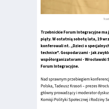
Trze
Trzebnickie Forum Integracyjne ma j
piąty. W ostatnią sobotę lata, 19 wr
konferowali nt. „Dzieci o specjalny
technice". Gospodarzami - jak zwykl
współorganizatorami - Wrocławski S
Forum Integracyjne.
Nad sprawnym przebiegiem konferencj
Polska, Tadeusz Krasoń – prezes Wroc
główny prowadzący i moderator dyskus
Komisji Polityki Społecznej i Rodziny S