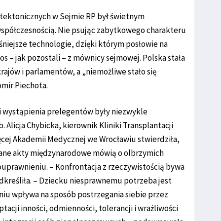
hitektonicznych w Sejmie RP był świetnym
współczesnością. Nie psując zabytkowego charakteru
niejsze technologie, dzięki którym posłowie na
s – jak pozostali – z mównicy sejmowej. Polska stała
rajów i parlamentów, a „niemożliwe stało się
omir Piechota.
i wystąpienia prelegentów były niezwykle
b. Alicja Chybicka, kierownik Kliniki Transplantacji
ięcej Akademii Medycznej we Wrocławiu stwierdziła,
owane akty międzynarodowe mówią o olbrzymich
uprawnieniu. – Konfrontacja z rzeczywistością bywa
odkreśliła. – Dziecku niesprawnemu potrzeba jest
eniu wpływa na sposób postrzegania siebie przez
acji inności, odmienności, tolerancji i wrażliwości