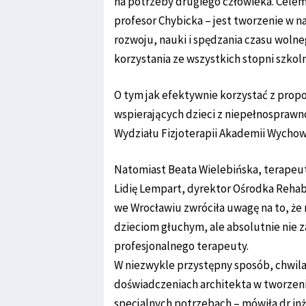
na potrzeby drugiego człowieka. Cele
profesor Chybicka – jest tworzenie w
rozwoju, nauki i spędzania czasu woln
korzystania ze wszystkich stopni szkol
O tym jak efektywnie korzystać z propo
wspierających dzieci z niepełnosprawn
Wydziału Fizjoterapii Akademii Wychow
Natomiast Beata Wielebińska, terapeu
Lidię Lempart, dyrektor Ośrodka Rehabi
we Wrocławiu zwróciła uwagę na to, ż
dzieciom głuchym, ale absolutnie nie z
profesjonalnego terapeuty.
W niezwykle przystępny sposób, chwil
doświadczeniach architekta w tworzeniu
specjalnych potrzebach – mówiła dr inż.