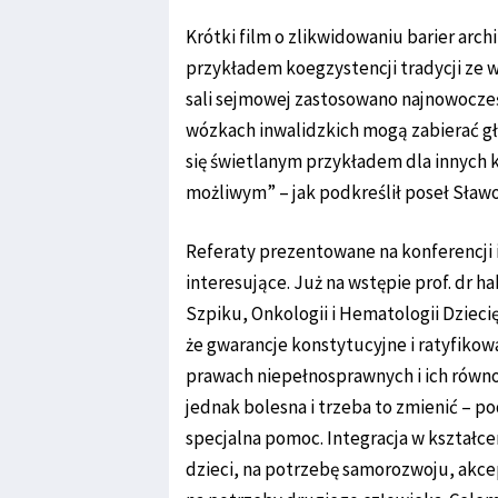
Krótki film o zlikwidowaniu barier arc
przykładem koegzystencji tradycji ze 
sali sejmowej zastosowano najnowocześ
wózkach inwalidzkich mogą zabierać gło
się świetlanym przykładem dla innych k
możliwym” – jak podkreślił poseł Sław
Referaty prezentowane na konferencji 
interesujące. Już na wstępie prof. dr ha
Szpiku, Onkologii i Hematologii Dziec
że gwarancje konstytucyjne i ratyfik
prawach niepełnosprawnych i ich równo
jednak bolesna i trzeba to zmienić – p
specjalna pomoc. Integracja w kształc
dzieci, na potrzebę samorozwoju, akcept