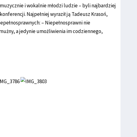
uzycznie i wokalnie młodzi ludzie – byli najbardziej
nferencji. Najpełniej wyraził ją Tadeusz Krasoń,
epełnosprawnych: – Niepełnosprawni nie
ałmużny, a jedynie umożliwienia im codziennego,