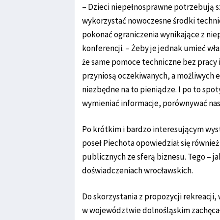
– Dzieci niepełnosprawne potrzebują s
wykorzystać nowoczesne środki techni
pokonać ograniczenia wynikające z niep
konferencji. – Żeby je jednak umieć wł
że same pomoce techniczne bez pracy i 
przyniosą oczekiwanych, a możliwych ef
niezbędne na to pieniądze. I po to spo
wymieniać informacje, porównywać nasz
Po krótkim i bardzo interesującym wyst
poseł Piechota opowiedział się równie
publicznych ze sferą biznesu. Tego – ja
doświadczeniach wrocławskich.
Do skorzystania z propozycji rekreacji
w województwie dolnośląskim zachęcał