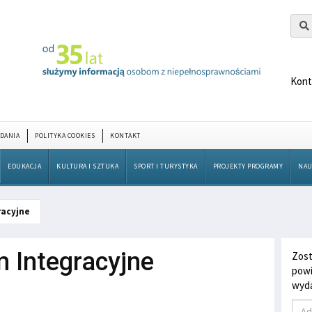
Kont
DANIA
POLITYKA COOKIES
KONTAKT
EDUKACJA
KULTURA I SZTUKA
SPORT I TURYSTYKA
PROJEKTY PROGRAMY
NAU
racyjne
m Integracyjne
Zost
powi
wyda