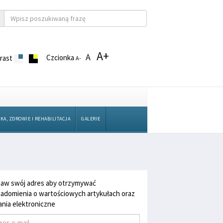
A+
A
Czcionka
rast
A-
KA, ZDROWIE I REHABILITACJA
GALERIE
aw swój adres aby otrzymywać
adomienia o wartościowych artykułach oraz
nia elektroniczne