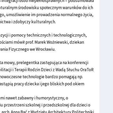
m integracji osób niepełnosprawnych – podsumowała
 naturalnym środowisku społecznym warunków do ich
ego, umożliwienie im prowadzenia normalnego życia,
nictwa i zdobyczy kulturalnych.
zycji i pomocy technicznych i technologicznych,
ościami mówił prof. Marek Woźniewski, dziekan
ania Fizycznego we Wrocławiu.
ta mowy, prelegentka zastępująca na konferencji
litacji i Terapii Rodzin Dzieci z Wadą Słuchu OraToR
e nowoczesne technologie bardzo pomagają np.
astąpią pracy dziecka i jego bliskich pod okiem
ami nawet zabawny i humorystyczny, o
 przestrzeni szkolnej i przedszkolnej dla dzieci o
 arch. Anna Bać z Wydziału Architektury Politechniki