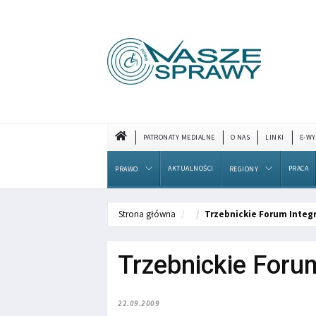
PATRONATY MEDIALNE
O NAS
LINKI
E-WY
AKTUALNOŚCI
PRACA
PRAWO
REGIONY
Strona główna
Trzebnickie Forum Integ
Trzebnickie Foru
22.09.2009