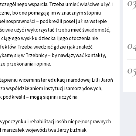
0
zczególnego wsparcia. Trzeba umieć właściwe użyć i
czne, bo one pomagają im w znacznym stopniu
ełnosprawności – podkreślił poseł już na wstępie
aściwie użyć i wykorzystać trzeba mieć świadomość,
ciągłego wysiłku dziecka i jego otoczenia nie
0
ektów. Trzeba wiedzieć gdzie i jak znaleźć
tykamy się w Trzebnicy – by nawiązywać kontakty,
e przekonania i opinie.
0
ąpieniu wiceminister edukacji narodowej Lilli Jaroń
ż za współdziałaniem instytucji samorządowych,
k podkreślił – mogą się inni uczyć na
, wypoczynku i rehabilitacji osób niepełnosprawnych
 marszałek województwa Jerzy Łużniak.