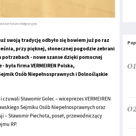
bnickie Forum Integracyjne
uż swoją tradycję odbyło się bowiem już po raz
Pop
ześnia, przy pięknej, słonecznej pogodzie zebrani
ch potrzebach - nowe szanse dzięki pomocnej
0
e - była firma VERMEIREN Polska,
ejmik Osób Niepełnosprawnych i Dolnośląskie
i czuwali Sławomir Golec – wiceprezes VERMEIREN
0
ławskiego Sejmiku Osób Niepełnosprawnych oraz
ji – Sławomir Piechota, poseł, przewodniczący
ejmu RP.