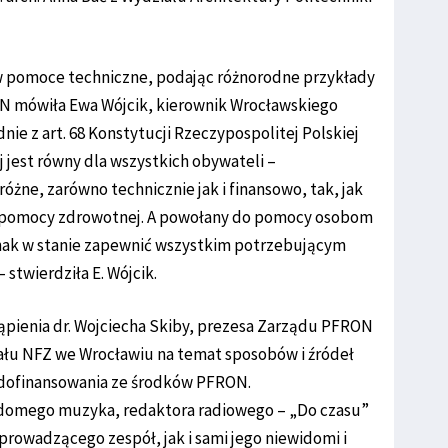
 w pomoce techniczne, podając różnorodne przykłady
N mówiła Ewa Wójcik, kierownik Wrocławskiego
e z art. 68 Konstytucji Rzeczypospolitej Polskiej
 jest równy dla wszystkich obywateli –
óżne, zarówno technicznie jak i finansowo, tak, jak
 pomocy zdrowotnej. A powołany do pomocy osobom
nak w stanie zapewnić wszystkim potrzebującym
stwierdziła E. Wójcik.
ąpienia dr. Wojciecha Skiby, prezesa Zarządu PFRON
ału NFZ we Wrocławiu na temat sposobów i źródeł
i dofinansowania ze środków PFRON.
idomego muzyka, redaktora radiowego – „Do czasu”
rowadzącego zespół, jak i sami jego niewidomi i