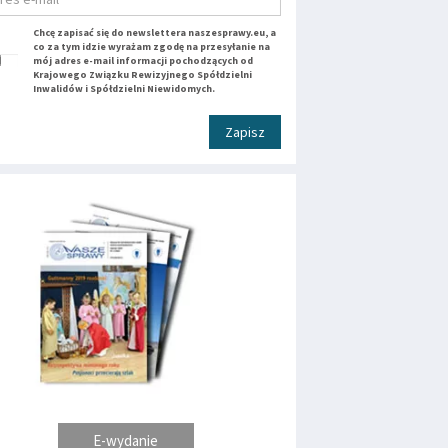
Chcę zapisać się do newslettera naszesprawy.eu, a
co za tym idzie wyrażam zgodę na przesyłanie na
mój adres e-mail informacji pochodzących od
Krajowego Związku Rewizyjnego Spółdzielni
Inwalidów i Spółdzielni Niewidomych.
Zapisz
E-wydanie