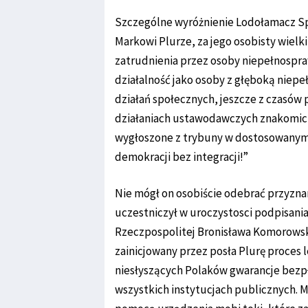
Szczególne wyróżnienie Lodołamacz Sp
Markowi Plurze, za jego osobisty wiel
zatrudnienia przez osoby niepełnospraw
działalność jako osoby z głęboką niepe
działań społecznych, jeszcze z czasów
działaniach ustawodawczych znakomici
wygłoszone z trybuny w dostosowanym
demokracji bez integracji!”
Nie mógł on osobiście odebrać przyzn
uczestniczył w uroczystosci podpisan
Rzeczpospolitej Bronisława Komorowsk
zainicjowany przez posła Plurę proces l
niesłyszących Polaków gwarancje bezp
wszystkich instytucjach publicznych. Ma