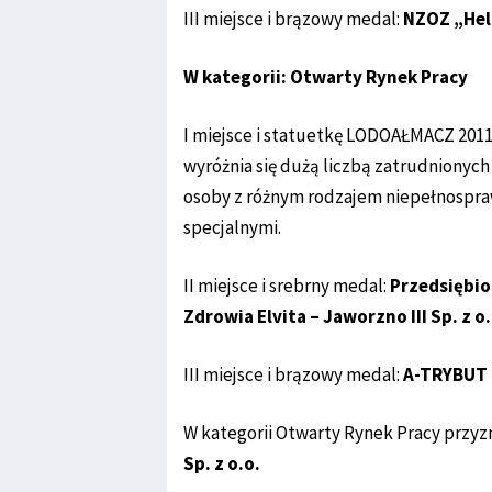
III miejsce i brązowy medal:
NZOZ „Hel
W kategorii: Otwarty Rynek Pracy
I miejsce i statuetkę LODOAŁMACZ 2011
wyróżnia się dużą liczbą zatrudnionych
osoby z różnym rodzajem niepełnospra
specjalnymi.
II miejsce i srebrny medal:
Przedsiębio
Zdrowia Elvita – Jaworzno III Sp. z o
III miejsce i brązowy medal:
A-TRYBUT O
W kategorii Otwarty Rynek Pracy przyz
Sp. z o.o.