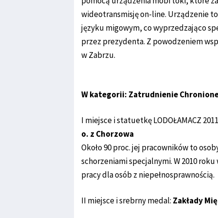
pomocą urządzenia mobi toki, które 
wideotransmisję on-line. Urządzenie t
języku migowym, co wyprzedzająco speł
przez prezydenta. Z powodzeniem wspi
w Zabrzu.
W kategorii: Zatrudnienie Chronion
I miejsce i statuetkę LODOŁAMACZ 2011
o. z Chorzowa
Około 90 proc. jej pracowników to osob
schorzeniami specjalnymi. W 2010 roku 
pracy dla osób z niepełnosprawnością.
II miejsce i srebrny medal:
Zakłady Mięs