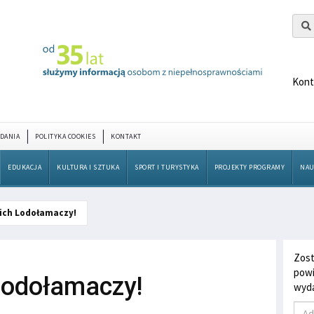
Kont
DANIA
POLITYKA COOKIES
KONTAKT
EDUKACJA
KULTURA I SZTUKA
SPORT I TURYSTYKA
PROJEKTY PROGRAMY
NAU
ich Lodołamaczy!
Zost
powi
Lodołamaczy!
wyda