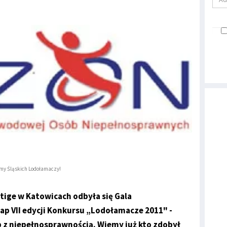
y Śląskich Lodołamaczy!
tige w Katowicach odbyła się Gala
ap VII edycji Konkursu „Lodołamacze 2011" -
b z niepełnosprawnością. Wiemy już kto zdobył