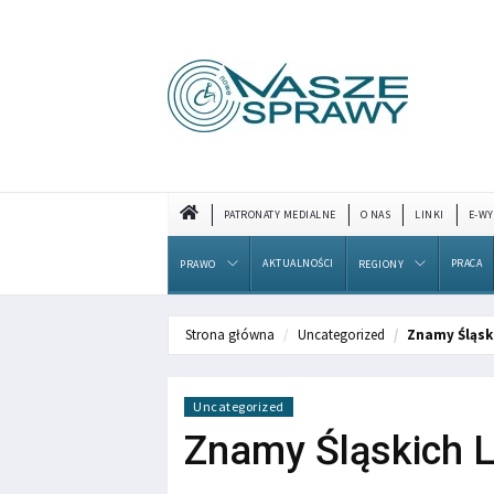
PATRONATY MEDIALNE
O NAS
LINKI
E-WY
AKTUALNOŚCI
PRACA
PRAWO
REGIONY
Strona główna
Uncategorized
Znamy Śląsk
Uncategorized
Znamy Śląskich 