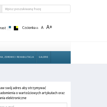
A+
A
Czcionka
rast
A-
KA, ZDROWIE I REHABILITACJA
GALERIE
aw swój adres aby otrzymywać
adomienia o wartościowych artykułach oraz
nia elektroniczne