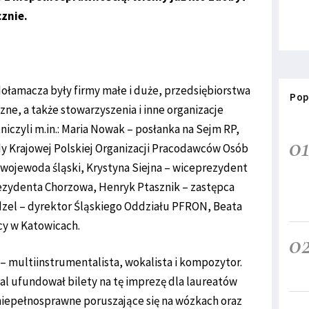
znie.
dołamacza były firmy małe i duże, przedsiębiorstwa
Pop
zne, a także stowarzyszenia i inne organizacje
niczyli m.in.: Maria Nowak – posłanka na Sejm RP,
0
y Krajowej Polskiej Organizacji Pracodawców Osób
wojewoda śląski, Krystyna Siejna – wiceprezydent
rezydenta Chorzowa, Henryk Ptasznik – zastępca
dzel – dyrektor Śląskiego Oddziału PFRON, Beata
y w Katowicach.
0
– multiinstrumentalista, wokalista i kompozytor.
al ufundował bilety na tę imprezę dla laureatów
niepełnosprawne poruszające się na wózkach oraz