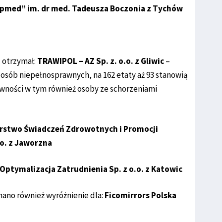
pmed” im. dr med. Tadeusza Boczonia z Tychów
 otrzymał:
TRAWIPOL – AZ Sp. z. o.o. z Gliwic
–
 osób niepełnosprawnych, na 162 etaty aż 93 stanowią
wności w tym również osoby ze schorzeniami
rstwo Świadczeń Zdrowotnych i Promocji
.o. z Jaworzna
ptymalizacja Zatrudnienia Sp. z o.o. z Katowic
nano również wyróżnienie dla:
Ficomirrors Polska