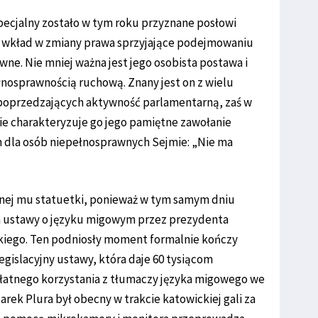
ecjalny zostało w tym roku przyznane posłowi
ki wkład w zmiany prawa sprzyjające podejmowaniu
ne. Nie mniej ważna jest jego osobista postawa i
łnosprawnością ruchową. Znany jest on z wielu
 poprzedzających aktywność parlamentarną, zaś w
e charakteryzuje go jego pamiętne zawołanie
 dla osób niepełnosprawnych Sejmie: „Nie ma
anej mu statuetki, ponieważ w tym samym dniu
ia ustawy o języku migowym przez prezydenta
iego. Ten podniosły moment formalnie kończy
egislacyjny ustawy, która daje 60 tysiącom
łatnego korzystania z tłumaczy języka migowego we
rek Plura był obecny w trakcie katowickiej gali za