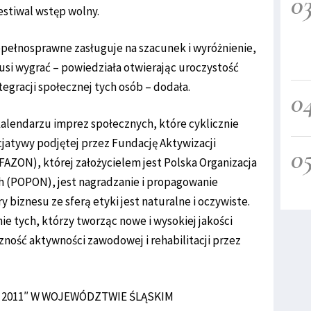
0
estiwal wstęp wolny.
epełnosprawne zasługuje na szacunek i wyróżnienie,
musi wygrać – powiedziała otwierając uroczystość
tegracji społecznej tych osób – dodała.
0
kalendarzu imprez społecznych, które cyklicznie
cjatywy podjętej przez Fundację Aktywizacji
0
ZON), której założycielem jest Polska Organizacja
(POPON), jest nagradzanie i propagowanie
 biznesu ze sferą etyki jest naturalne i oczywiste.
e tych, którzy tworząc nowe i wysokiej jakości
czność aktywności zawodowej i rehabilitacji przez
2011″
W WOJEWÓDZTWIE ŚLĄSKIM