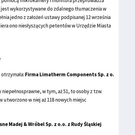
za pomocą mikrokamery i monitora przeprowadza
o jest wykorzystywane do zdalnego tłumaczenia w
nia jedno z założeń ustawy podpisanej 12 września
era ono niesłyszących petentów w Urzędzie Miasta
e
 otrzymała:
Firma Limatherm Components Sp. z o.
y niepełnosprawne, w tym, aż 51, to osoby z tzw.
w utworzono w niej aż 118 nowych miejsc
ne Madej & Wróbel Sp. z o.o. z Rudy Śląskiej