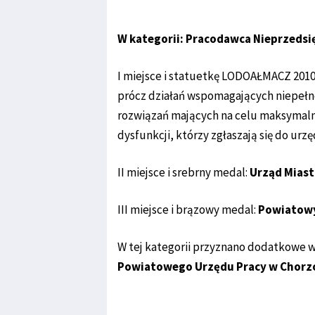
W kategorii: Pracodawca Nieprzedsi
I miejsce i statuetkę LODOAŁMACZ 2010
prócz działań wspomagających niepeł
rozwiązań mających na celu maksymaln
dysfunkcji, którzy zgłaszają się do urzę
II miejsce i srebrny medal:
Urząd Miast
III miejsce i brązowy medal:
Powiatowy
W tej kategorii przyznano dodatkowe w
Powiatowego Urzędu Pracy w Chorz