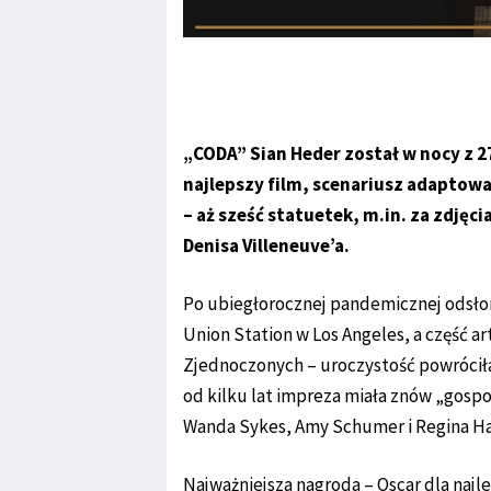
„CODA” Sian Heder został w nocy z 
najlepszy film, scenariusz adaptowa
– aż sześć statuetek, m.in. za zdję
Denisa Villeneuve’a.
Po ubiegłorocznej pandemicznej odsło
Union Station w Los Angeles, a część a
Zjednoczonych – uroczystość powróciła
od kilku lat impreza miała znów „gosp
Wanda Sykes, Amy Schumer i Regina Ha
Najważniejsza nagroda – Oscar dla najle