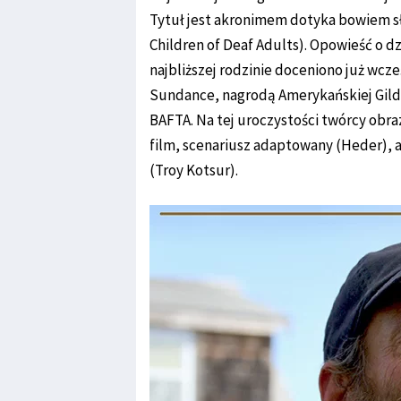
Tytuł jest akronimem dotyka bowiem sł
Children of Deaf Adults). Opowieść o d
najbliższej rodzinie doceniono już wcz
Sundance, nagrodą Amerykańskiej Gild
BAFTA. Na tej uroczystości twórcy obra
film, scenariusz adaptowany (Heder), 
(Troy Kotsur).