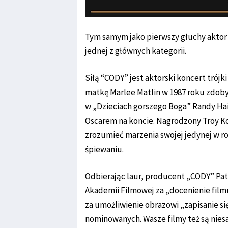
Tym samym jako pierwszy głuchy aktor
jednej z głównych kategorii.
Siłą “CODY” jest aktorski koncert trójki
matkę Marlee Matlin w 1987 roku zdoby
w „Dzieciach gorszego Boga” Randy Hain
Oscarem na koncie. Nagrodzony Troy Kot
zrozumieć marzenia swojej jedynej w ro
śpiewaniu.
Odbierając laur, producent „CODY” Pa
Akademii Filmowej za „docenienie filmu
za umożliwienie obrazowi „zapisanie się
nominowanych. Wasze filmy też są niesam