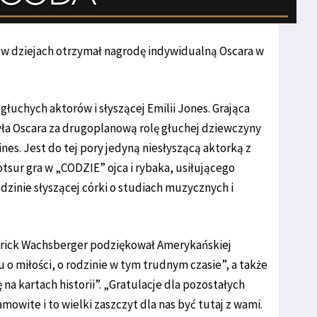
 w dziejach otrzymał nagrodę indywidualną Oscara w
 głuchych aktorów i słyszącej Emilii Jones. Grająca
ła Oscara za drugoplanową rolę głuchej dziewczyny
es. Jest do tej pory jedyną niesłyszącą aktorką z
sur gra w „CODZIE” ojca i rybaka, usiłującego
dzinie słyszącej córki o studiach muzycznych i
trick Wachsberger podziękował Amerykańskiej
 o miłości, o rodzinie w tym trudnym czasie”, a także
 na kartach historii”. „Gratulacje dla pozostałych
owite i to wielki zaszczyt dla nas być tutaj z wami.