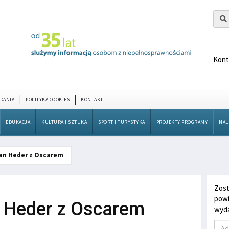
Kont
DANIA
POLITYKA COOKIES
KONTAKT
EDUKACJA
KULTURA I SZTUKA
SPORT I TURYSTYKA
PROJEKTY PROGRAMY
NAU
ian Heder z Oscarem
Zost
powi
n Heder z Oscarem
wyda