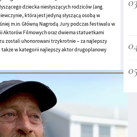
0
yszącego dziecka niesłyszących rodziców (ang.
ziewczynie, która jest jedyną słyszącą osobą w
eśniej m.in. Główną Nagrodą Jury podczas festiwalu w
ii Aktorów Filmowych oraz dwiema statuetkami
zu zostali uhonorowani trzykrotnie – za najlepszy
0
a także w kategorii najlepszy aktor drugoplanowy
0