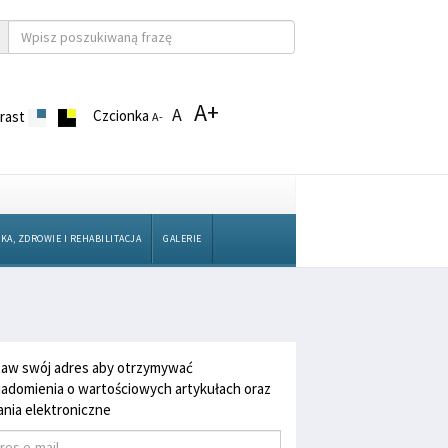
A+
A
Czcionka
rast
A-
KA, ZDROWIE I REHABILITACJA
GALERIE
aw swój adres aby otrzymywać
adomienia o wartościowych artykułach oraz
nia elektroniczne