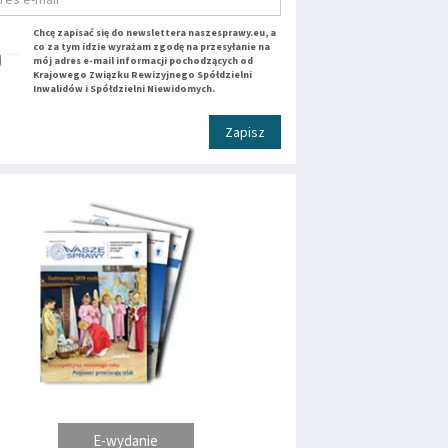
Chcę zapisać się do newslettera naszesprawy.eu, a
co za tym idzie wyrażam zgodę na przesyłanie na
mój adres e-mail informacji pochodzących od
Krajowego Związku Rewizyjnego Spółdzielni
Inwalidów i Spółdzielni Niewidomych.
Zapisz
E-wydanie