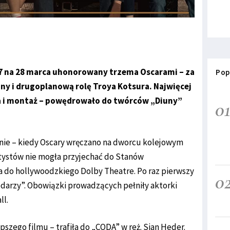
27 na 28 marca uhonorowany trzema Oscarami – za
Pop
ny i drugoplanową rolę Troya Kotsura. Najwięcej
cia i montaż – powędrowało do twórców „Diuny”
0
nie – kiedy Oscary wręczano na dworcu kolejowym
rtystów nie mogła przyjechać do Stanów
 do hollywoodzkiego Dolby Theatre. Po raz pierwszy
0
odarzy”. Obowiązki prowadzących pełniły aktorki
ll.
pszego filmu – trafiła do „CODA” w reż. Sian Heder.