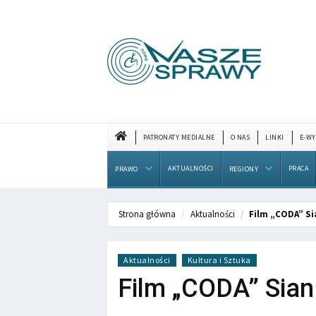
PATRONATY MEDIALNE
O NAS
LINKI
E-WY
AKTUALNOŚCI
PRACA
PRAWO
REGIONY
Strona główna
Aktualności
Film „CODA” S
Aktualności
Kultura i Sztuka
Film „CODA” Sia