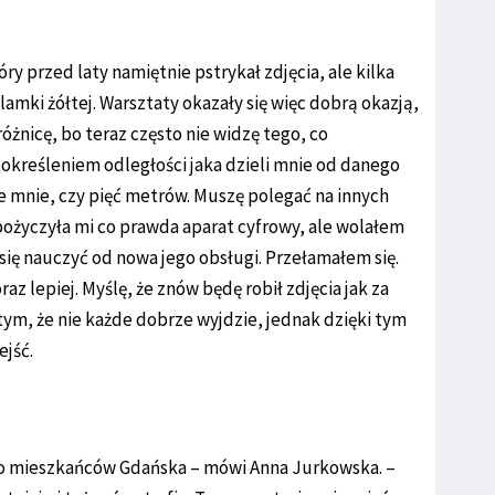
óry przed laty namiętnie pstrykał zdjęcia, ale kilka
amki żółtej. Warsztaty okazały się więc dobrą okazją,
óżnicę, bo teraz często nie widzę tego, co
określeniem odległości jaka dzieli mnie od danego
e mnie, czy pięć metrów. Muszę polegać na innych
a pożyczyła mi co prawda aparat cyfrowy, ale wolałem
 się nauczyć od nowa jego obsługi. Przełamałem się.
az lepiej. Myślę, że znów będę robił zdjęcia jak za
 tym, że nie każde dobrze wyjdzie, jednak dzięki tym
ejść.
 do mieszkańców Gdańska – mówi Anna Jurkowska. –