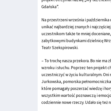
Gdańska”.
Na przestrzeni września i października o
unikać najbardziej znanych i najczęśc
uczestnikom także te mniej doceniane,
zabytkowymi budynkami dzielnicę Wrze
Teatr Szekspirowski.
– To trochę nasza przekora. Bo nie ma z
wzroku i słuchu. Poprzez ten projekt c
uczestniczyć w życiu kulturalnym. Oni 
Jurkowska, pomorska pełnomocniczka T
które pomagały poszerzać wiedzę i hor
wszystkim wartość poznawczą i emocj
codziennie nowe rzeczy. Udało się też n