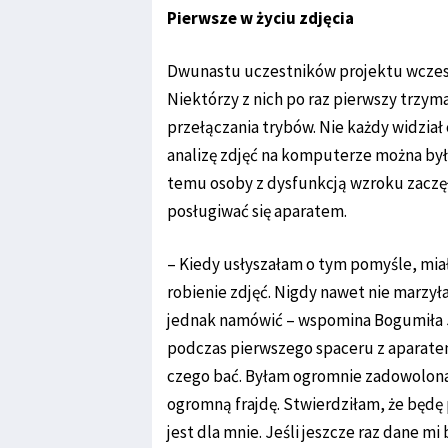
Pierwsze w życiu zdjęcia
Dwunastu uczestników projektu wczesną
Niektórzy z nich po raz pierwszy trzymal
przełączania trybów. Nie każdy widział
analizę zdjęć na komputerze można był
temu osoby z dysfunkcją wzroku zaczę
posługiwać się aparatem.
– Kiedy usłyszałam o tym pomyśle, mia
robienie zdjęć. Nigdy nawet nie marzył
jednak namówić – wspomina Bogumiła Jo
podczas pierwszego spaceru z aparatem
czego bać. Byłam ogromnie zadowolona i
ogromną frajdę. Stwierdziłam, że będę 
jest dla mnie. Jeśli jeszcze raz dane m