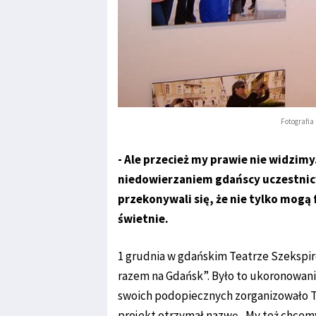
Fotografia
- Ale przecież my prawie nie widzimy.
niedowierzaniem gdańscy uczestnic
przekonywali się, że nie tylko mogą
świetnie.
1 grudnia w gdańskim Teatrze Szekspi
razem na Gdańsk”. Było to ukoronowani
swoich podopiecznych zorganizowało
projekt otrzymał nazwę „My też chcemy