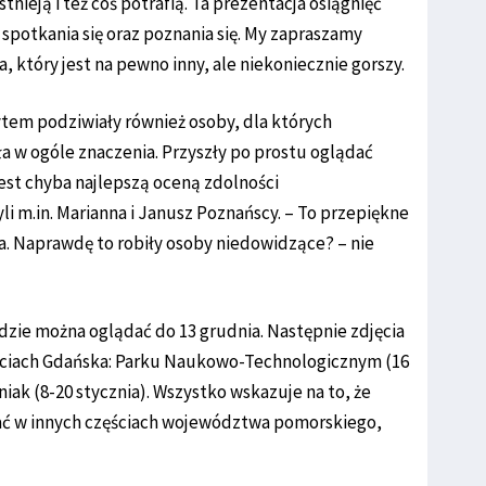
tnieją i też coś potrafią. Ta prezentacja osiągnięć
 spotkania się oraz poznania się. My zapraszamy
 który jest na pewno inny, ale niekoniecznie gorszy.
ytem podziwiały również osoby, dla których
a w ogóle znaczenia. Przyszły po prostu oglądać
jest chyba najlepszą oceną zdolności
 m.in. Marianna i Janusz Poznańscy. – To przepiękne
cia. Naprawdę to robiły osoby niedowidzące? – nie
zie można oglądać do 13 grudnia. Następnie zdjęcia
ściach Gdańska: Parku Naukowo-Technologicznym (16
niak (8-20 stycznia). Wszystko wskazuje na to, że
dać w innych częściach województwa pomorskiego,