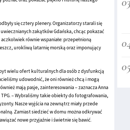
0
dbyły się cztery plenery. Organizatorzy starali się
iej uwiecznianych zakątków Gdańska, chcąc pokazać
0
 aczkolwiek równie wspaniałe: przepełnioną
szcz, urokliwą latarnię morską oraz imponujący
0
byt wielu ofert kulturalnych dla osób z dysfunkcją
hcieliśmy udowodnić, że oni również chcą i mogą
również mają pasje, zainteresowania – zaznacza Anna
PG. – Wybraliśmy takie obiekty do fotografowania,
yzonty. Nasze wyjścia na zewnątrz miały przede
onalną. Zamiast siedzieć w domu można odkrywać
awiązać nowe przyjaźnie i świetnie się bawić.