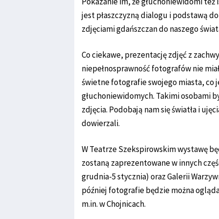
Pokazanie im, że głuchoniewidomi też is
jest płaszczyzną dialogu i podstawą do
zdjęciami gdańszczan do naszego świata,
Co ciekawe, prezentację zdjęć z zachw
niepełnosprawność fotografów nie miał
świetne fotografie swojego miasta, co 
głuchoniewidomych. Takimi osobami byli
zdjęcia. Podobają nam się światła i uję
dowierzali.
W Teatrze Szekspirowskim wystawę będ
zostaną zaprezentowane w innych czę
grudnia-5 stycznia) oraz Galerii Warzyw
później fotografie będzie można oglą
m.in. w Chojnicach.