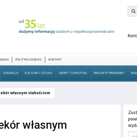
Kont
DANIA
POLITYKA COOKIES
KONTAKT
EDUKACJA
KULTURA I SZTUKA
SPORT I TURYSTYKA
PROJEKTY PROGRAMY
NAU
rzekór własnym słabościom
Zost
powi
zekór własnym
wyda