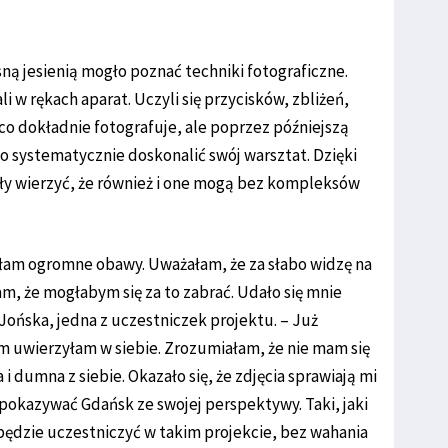
 jesienią mogło poznać techniki fotograficzne.
i w rękach aparat. Uczyli się przycisków, zbliżeń,
 co dokładnie fotografuje, ale poprzez późniejszą
o systematycznie doskonalić swój warsztat. Dzięki
ły wierzyć, że również i one mogą bez kompleksów
łam ogromne obawy. Uważałam, że za słabo widzę na
am, że mogłabym się za to zabrać. Udało się mnie
ńska, jedna z uczestniczek projektu. – Już
 uwierzyłam w siebie. Zrozumiałam, że nie mam się
 dumna z siebie. Okazało się, że zdjęcia sprawiają mi
pokazywać Gdańsk ze swojej perspektywy. Taki, jaki
i będzie uczestniczyć w takim projekcie, bez wahania