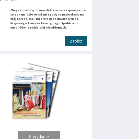
Chcę zapisać się do newslettera naszesprawy.eu, a
co za tym idzie wyrażam zgodę na przesyłanie na
mój adres e-mail informacji pochodzących od
Krajowego Związku Rewizyjnego Spółdzielni
Inwalidów i Spółdzielni Niewidomych.
Zapisz
E-wydanie