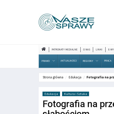
PATRONATY MEDIALNE
O NAS
LINKI
E-WY
AKTUALNOŚCI
PRACA
PRAWO
REGIONY
Strona główna
Edukacja
Fotografia na p
Edukacja
Kultura i Sztuka
Fotografia na pr