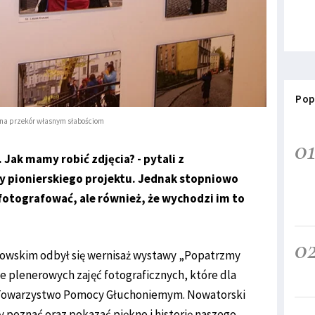
Pop
 na przekór własnym słabościom
0
 Jak mamy robić zdjęcia? - pytali z
y pionierskiego projektu. Jednak stopniowo
 fotografować, ale również, że wychodzi im to
0
rowskim odbył się wernisaż wystawy „Popatrzmy
e plenerowych zajęć fotograficznych, które dla
 Towarzystwo Pomocy Głuchoniemym. Nowatorski
 poznać oraz pokazać piękno i historię naszego