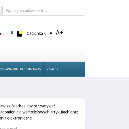
A+
A
Czcionka
rast
A-
KA, ZDROWIE I REHABILITACJA
GALERIE
aw swój adres aby otrzymywać
adomienia o wartościowych artykułach oraz
nia elektroniczne