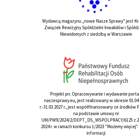
Wydawcą magazynu „nowe Nasze Sprawy” jest Kr
Związek Rewizyjny Spółdzielni Inwalidów i Spółdz
Niewidomych z siedzibą w Warszawie
Projekt pn. Opracowywanie i wydawanie porta
naszesprawy.eu, jest realizowany w okresie 01.04
r.-31.03.2027 r., jest współfinansowany ze środków
na podstawie umowy nr
UM/PW9/2024/2/DEPT_DS_WSPOLPRACY/6125 z 24
2024 r. w ramach konkursu 1/2023 "Możemy więcej".
informacji