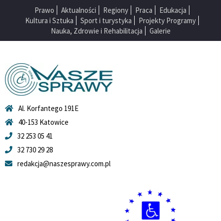
Prawo
Aktualności
Regiony
Praca
Edukacja
Kultura i Sztuka
Sport i turystyka
Projekty Programy
Nauka, Zdrowie i Rehabilitacja
Galerie
Al. Korfantego 191E
40-153 Katowice
32 253 05 41
32 730 29 28
redakcja@naszesprawy.com.pl