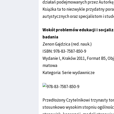
działań podejmowanych przez Autorkę i 
Książka ta to niezwykle przydatny pora
autystycznych oraz specjalistom i s
Wokół problemów edukacji i socjaliz
badania
Zenon Gajdzica (red. nauk.)
ISBN: 978-83-7587-850-9
Wydanie I, Kraków 2011, Format B5, Obj
matowa
Kategoria: Serie wydawnicze
Przedłożony Czytelnikowi trzynasty tom
stosunkowo wysokim stopniu ogólności;