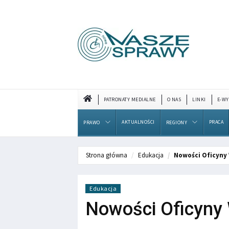
PATRONATY MEDIALNE
O NAS
LINKI
E-WY
AKTUALNOŚCI
PRACA
PRAWO
REGIONY
Strona główna
Edukacja
Nowości Oficyny
Edukacja
Nowości Oficyny