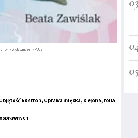
0
0
 Oficyny Wydawniczej IMPULS
0
Objętość 68 stron, Oprawa miękka, klejona, folia
nosprawnych