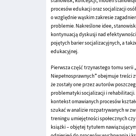
stanowisk, koncepcji, modeli stanowiąc
procesów edukacji oraz socjalizacji os
o względnie wąskim zakresie zagadni
problemie. Nakreślone idee, stanowisk
kontynuacją dyskusji nad efektywności
pojętych barier socjalizacyjnych, a tak
edukacyjnej.
Pierwsza część trzynastego tomu serii „
Niepełnosprawnych” obejmuje treści zw
że zostały one przez autorów poszcze
problematyki socjalizacji i rehabilitacj
kontekst omawianych procesów kształc
szukać w analizie rozpatrywanych w zwi
treningu umiejętności społecznych czy 
książki – objętej tytułem nawiązującym
odniesień do procesów wychowania i ks