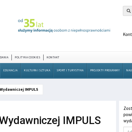
Kont
DANIA
POLITYKA COOKIES
KONTAKT
EDUKACJA
KULTURA I SZTUKA
SPORT I TURYSTYKA
PROJEKTY PROGRAMY
NAU
 Wydawniczej IMPULS
Zost
powi
 Wydawniczej IMPULS
wyda