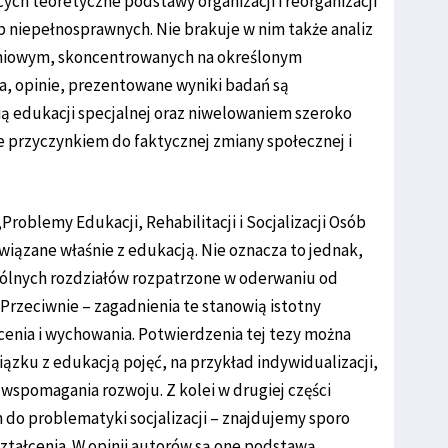
ych teoretyczne podstawy organizacji i reorganizacji
ób niepełnosprawnych. Nie brakuje w nim także analiz
eniowym, skoncentrowanych na określonym
a, opinie, prezentowane wyniki badań są
ą edukacji specjalnej oraz niwelowaniem szeroko
że przyczynkiem do faktycznej zmiany społecznej i
Problemy Edukacji, Rehabilitacji i Socjalizacji Osób
iązane właśnie z edukacją. Nie oznacza to jednak,
gólnych rozdziałów rozpatrzone w oderwaniu od
i. Przeciwnie – zagadnienia te stanowią istotny
enia i wychowania. Potwierdzenia tej tezy można
ązku z edukacją pojęć, na przykład indywidualizacji,
wspomagania rozwoju. Z kolei w drugiej części
 do problematyki socjalizacji – znajdujemy sporo
ztałcenia. W opinii autorów są one podstawą