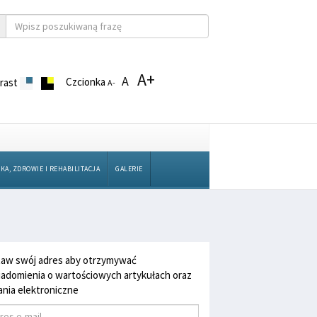
A+
A
Czcionka
rast
A-
KA, ZDROWIE I REHABILITACJA
GALERIE
aw swój adres aby otrzymywać
adomienia o wartościowych artykułach oraz
nia elektroniczne