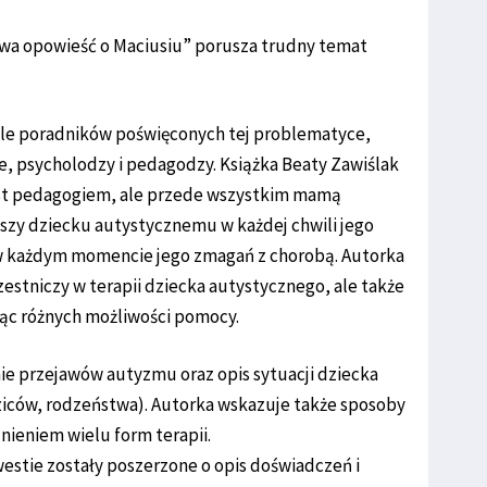
iwa opowieść o Maciusiu” porusza trudny temat
ele poradników poświęconych tej problematyce,
ze, psycholodzy i pedagodzy. Książka Beaty Zawiślak
jest pedagogiem, ale przede wszystkim mamą
yszy dziecku autystycznemu w każdej chwili jego
 w każdym momencie jego zmagań z chorobą. Autorka
zestniczy w terapii dziecka autystycznego, ale także
ując różnych możliwości pomocy.
e przejawów autyzmu oraz opis sytuacji dziecka
ziców, rodzeństwa). Autorka wskazuje także sposoby
dnieniem wielu form terapii.
westie zostały poszerzone o opis doświadczeń i