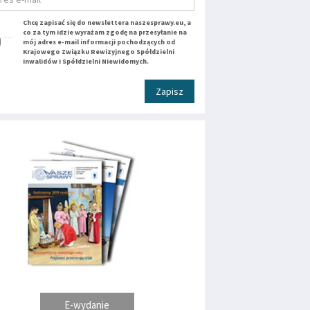
Chcę zapisać się do newslettera naszesprawy.eu, a
co za tym idzie wyrażam zgodę na przesyłanie na
mój adres e-mail informacji pochodzących od
Krajowego Związku Rewizyjnego Spółdzielni
Inwalidów i Spółdzielni Niewidomych.
Zapisz
E-wydanie