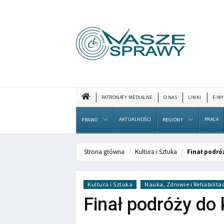
PATRONATY MEDIALNE
O NAS
LINKI
E-WY
AKTUALNOŚCI
PRACA
PRAWO
REGIONY
Strona główna
Kultura i Sztuka
Finał podró
Kultura i Sztuka
Nauka, Zdrowie i Rehabilita
Finał podróży do 