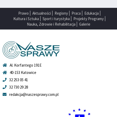
Prawo
Aktualności
Regiony
Praca
Edukacja
Kultura i Sztuka
Sport i turystyka
Projekty Programy
Nauka, Zdrowie i Rehabilitacja
Galerie
Al. Korfantego 191E
40-153 Katowice
32 253 05 41
32 730 29 28
redakcja@naszesprawy.com.pl