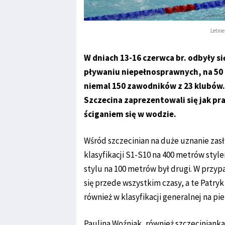
Letni
W dniach 13-16 czerwca br. odbyły s
pływaniu niepełnosprawnych, na 50 
niemal 150 zawodników z 23 klubów.
Szczecina zaprezentowali się jak pra
ściganiem się w wodzie.
Wśród szczecinian na duże uznanie zasłu
klasyfikacji S1-S10 na 400 metrów sty
stylu na 100 metrów był drugi. W przyp
się przede wszystkim czasy, a te Patry
również w klasyfikacji generalnej na pie
Paulina Woźniak, również szczecinianka