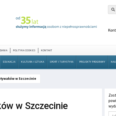
Kont
DANIA
POLITYKA COOKIES
KONTAKT
EDUKACJA
KULTURA I SZTUKA
SPORT I TURYSTYKA
PROJEKTY PROGRAMY
NAU
pływaków w Szczecinie
Zost
powi
ów w Szczecinie
wyda