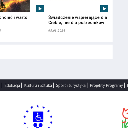
chcieć i warto
Świadczenie wspierające dla
”
Ciebie, nie dla pośredników
6
05.08.2026
a
Edukacja
Kultura i Sztuka
Sport i turystyka
Projekty Programy