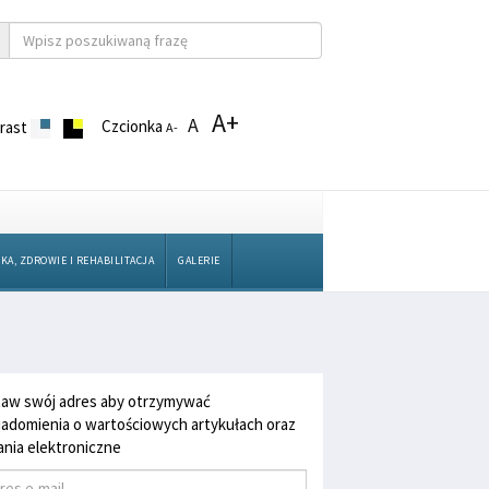
A+
A
Czcionka
rast
A-
KA, ZDROWIE I REHABILITACJA
GALERIE
aw swój adres aby otrzymywać
adomienia o wartościowych artykułach oraz
nia elektroniczne