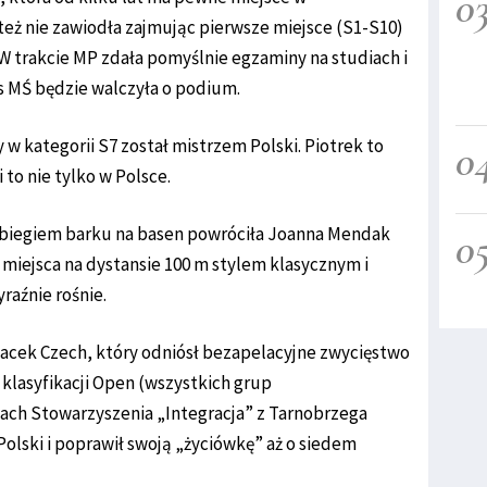
0
eż nie zawiodła zajmując pierwsze miejsce (S1-S10)
 W trakcie MP zdała pomyślnie egzaminy na studiach i
s MŚ będzie walczyła o podium.
y w kategorii S7 został mistrzem Polski. Piotrek to
0
 to nie tylko w Polsce.
biegiem barku na basen powróciła Joanna Mendak
0
 miejsca na dystansie 100 m stylem klasycznym i
raźnie rośnie.
Jacek Czech, który odniósł bezapelacyjne zwycięstwo
klasyfikacji Open (wszystkich grup
ach Stowarzyszenia „Integracja” z Tarnobrzega
olski i poprawił swoją „życiówkę” aż o siedem