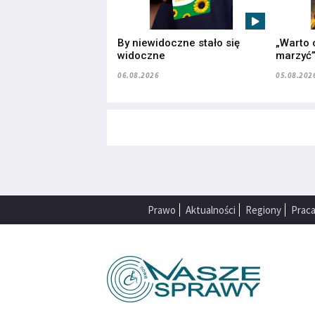
By niewidoczne stało się
„Warto 
widoczne
marzyć
06.08.2026
05.08.202
Prawo
Aktualności
Regiony
Prac