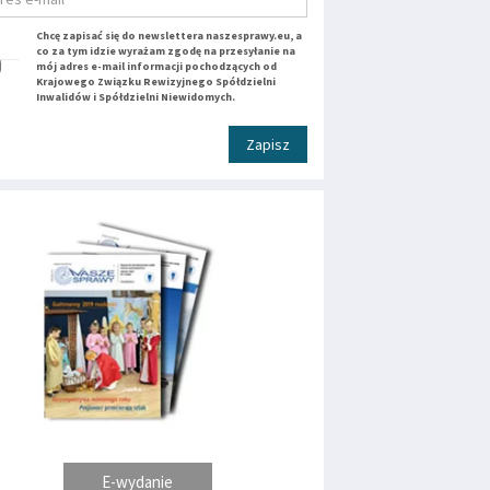
Chcę zapisać się do newslettera naszesprawy.eu, a
co za tym idzie wyrażam zgodę na przesyłanie na
mój adres e-mail informacji pochodzących od
Krajowego Związku Rewizyjnego Spółdzielni
Inwalidów i Spółdzielni Niewidomych.
Zapisz
E-wydanie