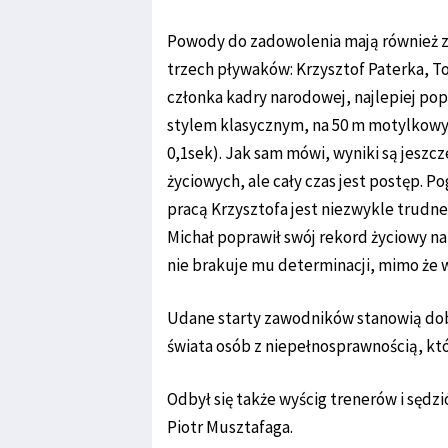
Powody do zadowolenia mają również z
trzech pływaków: Krzysztof Paterka, To
członka kadry narodowej, najlepiej pop
stylem klasycznym, na 50 m motylkowy
0,1sek). Jak sam mówi, wyniki są jeszcz
życiowych, ale cały czas jest postęp.
pracą Krzysztofa jest niezwykle trudne.
Michał poprawił swój rekord życiowy n
nie brakuje mu determinacji, mimo że w
Udane starty zawodników stanowią do
świata osób z niepełnosprawnością, kt
Odbył się także wyścig trenerów i sędz
Piotr Musztafag