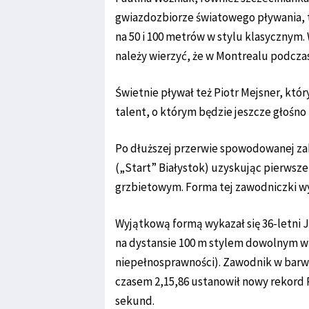
gwiazdozbiorze światowego pływania, t
na 50 i 100 metrów w stylu klasycznym.
należy wierzyć, że w Montrealu podcza
Świetnie pływał też Piotr Mejsner, któr
talent, o którym będzie jeszcze głośno i
Po dłuższej przerwie spowodowanej za
(„Start” Białystok) uzyskując pierwsze
grzbietowym. Forma tej zawodniczki wy
Wyjątkową formą wykazał się 36-letni 
na dystansie 100 m stylem dowolnym w 
niepełnosprawności). Zawodnik w barw
czasem 2,15,86 ustanowił nowy rekord P
sekund.