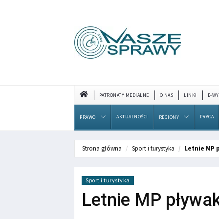
PATRONATY MEDIALNE
O NAS
LINKI
E-WY
AKTUALNOŚCI
PRACA
PRAWO
REGIONY
Strona główna
Sport i turystyka
Letnie MP 
Sport i turystyka
Letnie MP pływak