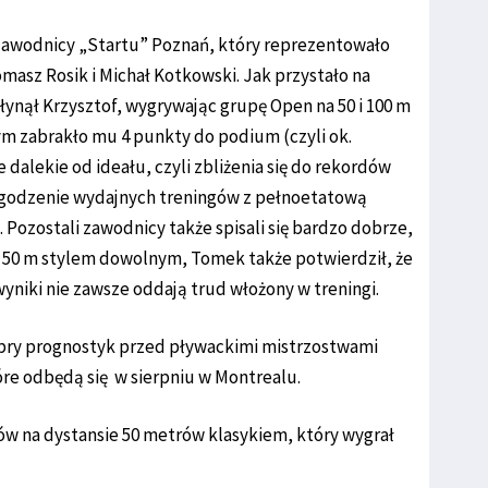
awodnicy „Startu” Poznań, który reprezentowało
masz Rosik i Michał Kotkowski. Jak przystało na
łynął Krzysztof, wygrywając grupę Open na 50 i 100 m
m zabrakło mu 4 punkty do podium (czyli ok.
e dalekie od ideału, czyli zbliżenia się do rekordów
 Pogodzenie wydajnych treningów z pełnoetatową
 Pozostali zawodnicy także spisali się bardzo dobrze,
a 50 m stylem dowolnym, Tomek także potwierdził, że
yniki nie zawsze oddają trud włożony w treningi.
bry prognostyk przed pływackimi mistrzostwami
óre odbędą się w sierpniu w Montrealu.
iów na dystansie 50 metrów klasykiem, który wygrał
a.