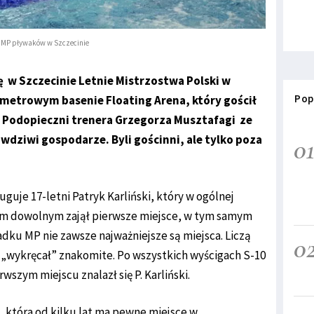
e MP pływaków w Szczecinie
ię w Szczecinie Letnie Mistrzostwa Polski w
Pop
metrowym basenie Floating Arena, który gościł
 Podopieczni trenera Grzegorza Musztafagi ze
wdziwi gospodarze. Byli gościnni, ale tylko poza
0
guje 17-letni Patryk Karliński, który w ogólnej
lem dowolnym zajął pierwsze miejsce, w tym samym
adku MP nie zawsze najważniejsze są miejsca. Liczą
0
k „wykręcał” znakomite. Po wszystkich wyścigach S-10
rwszym miejscu znalazł się P. Karliński.
, która od kilku lat ma pewne miejsce w