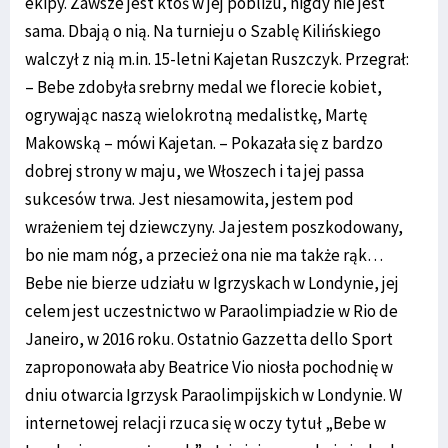
ekipy. Zawsze jest ktoś w jej pobliżu, nigdy nie jest
sama. Dbają o nią. Na turnieju o Szablę Kilińskiego
walczył z nią m.in. 15-letni Kajetan Ruszczyk. Przegrał:
– Bebe zdobyła srebrny medal we florecie kobiet,
ogrywając naszą wielokrotną medalistkę, Martę
Makowską – mówi Kajetan. – Pokazała się z bardzo
dobrej strony w maju, we Włoszech i ta jej passa
sukcesów trwa. Jest niesamowita, jestem pod
wrażeniem tej dziewczyny. Ja jestem poszkodowany,
bo nie mam nóg, a przecież ona nie ma także rąk…
Bebe nie bierze udziału w Igrzyskach w Londynie, jej
celem jest uczestnictwo w Paraolimpiadzie w Rio de
Janeiro, w 2016 roku. Ostatnio Gazzetta dello Sport
zaproponowała aby Beatrice Vio niosła pochodnię w
dniu otwarcia Igrzysk Paraolimpijskich w Londynie. W
internetowej relacji rzuca się w oczy tytuł „Bebe w