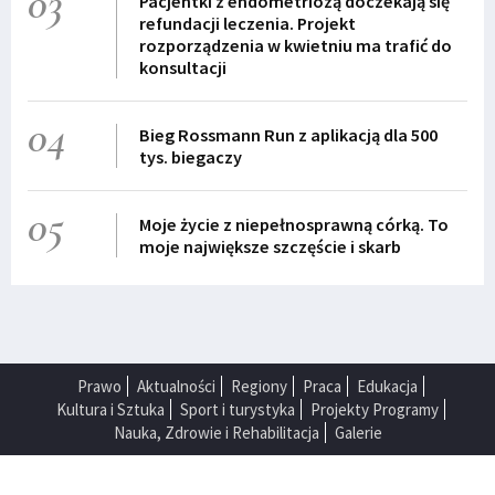
03
Pacjentki z endometriozą doczekają się
refundacji leczenia. Projekt
rozporządzenia w kwietniu ma trafić do
konsultacji
04
Bieg Rossmann Run z aplikacją dla 500
tys. biegaczy
05
Moje życie z niepełnosprawną córką. To
moje największe szczęście i skarb
Prawo
Aktualności
Regiony
Praca
Edukacja
Kultura i Sztuka
Sport i turystyka
Projekty Programy
Nauka, Zdrowie i Rehabilitacja
Galerie