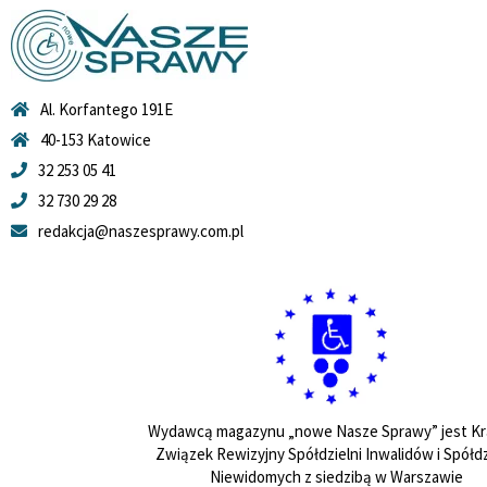
Al. Korfantego 191E
40-153 Katowice
32 253 05 41
32 730 29 28
redakcja@naszesprawy.com.pl
Wydawcą magazynu „nowe Nasze Sprawy” jest Kr
Związek Rewizyjny Spółdzielni Inwalidów i Spółdz
Niewidomych z siedzibą w Warszawie