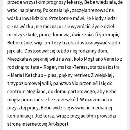
przede wszystkim prognozy lekarzy, Bebe wiedziała, że
wróci na planszę. Pokonała lęk, zaczęła trenować na
wózku inwalidzkim. Przekornie mówi, że kiedy siedzi
się na wózku, nie można już się wywrócić. Życie dzieli
między szkołę, pracę domową, ćwiczenia i fizjoterapię.
Bebe rośnie, więc protezy trzeba dostosowywać się do
jej ciała. Dostosował się też do niej rodzinny dom.
Mieszkała w pięknej willi na wsi, koło Mogliano Veneto z
rodziną: to tata – Roger, matka -Teresa, starsza siostra
– Maria i Ketchup – pies, piękny retriver. Z wiejskiej,
trzypoziomowej willi, państwo Vio przenieśli się do
centrum Mogliano, do domu parterowego, aby Bebe
mogła poruszać się bez przeszkód. W marzeniach o
przyszłej pracy, Bebe widzi się w świecie medialnej
komunikacji. Już teraz, wraz z przyjaciółmi prowadzi
stronę internetową Art4sport.